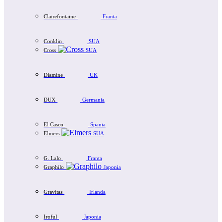
Clairefontaine
Franta
Conklin
SUA
Cross
SUA
Diamine
UK
DUX
Germania
El Casco
Spania
Elmers
SUA
G. Lalo
Franta
Graphilo
Japonia
Gravitas
Irlanda
Iroful
Japonia