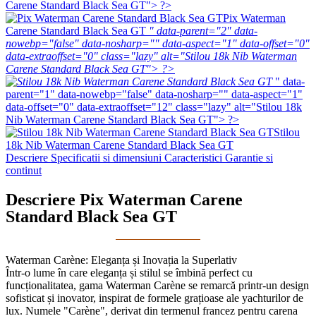
Carene Standard Black Sea GT"> ?>
Pix Waterman
Carene Standard Black Sea GT
" data-parent="2" data-
nowebp="false" data-nosharp="" data-aspect="1" data-offset="0"
data-extraoffset="0" class="lazy" alt="Stilou 18k Nib Waterman
Carene Standard Black Sea GT"> ?>
" data-
parent="1" data-nowebp="false" data-nosharp="" data-aspect="1"
data-offset="0" data-extraoffset="12" class="lazy" alt="Stilou 18k
Nib Waterman Carene Standard Black Sea GT"> ?>
Stilou
18k Nib Waterman Carene Standard Black Sea GT
Descriere
Specificatii si dimensiuni
Caracteristici
Garantie si
continut
Descriere Pix Waterman Carene
Standard Black Sea GT
Waterman Carène: Eleganța și Inovația la Superlativ
Într-o lume în care eleganța și stilul se îmbină perfect cu
funcționalitatea, gama Waterman Carène se remarcă printr-un design
sofisticat și inovator, inspirat de formele grațioase ale yachturilor de
lux. Numele "Carène", derivat din termenul francez pentru carena