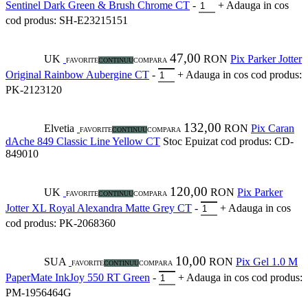
Sentinel Dark Green & Brush Chrome CT
-
+
Adauga in cos
cod produs: SH-E23215151
47,00
UK
RON
Pix Parker Jotter
FAVORITE
CONTINUU
COMPARA
Original Rainbow Aubergine CT
-
+
Adauga in cos
cod produs:
PK-2123120
132,00
Elvetia
RON
Pix Caran
FAVORITE
CONTINUU
COMPARA
dAche 849 Classic Line Yellow CT
Stoc Epuizat
cod produs: CD-
849010
120,00
UK
RON
Pix Parker
FAVORITE
CONTINUU
COMPARA
Jotter XL Royal Alexandra Matte Grey CT
-
+
Adauga in cos
cod produs: PK-2068360
10,00
SUA
RON
Pix Gel 1.0 M
FAVORITE
CONTINUU
COMPARA
PaperMate InkJoy 550 RT Green
-
+
Adauga in cos
cod produs:
PM-1956464G