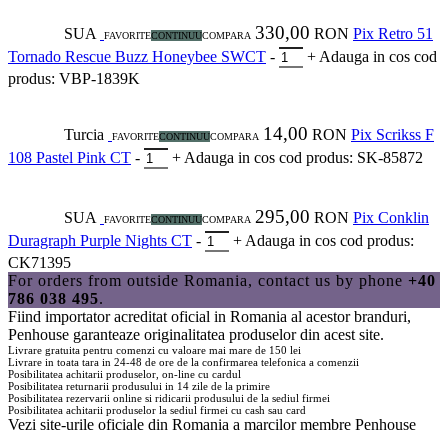
330,00
SUA
RON
Pix Retro 51
FAVORITE
CONTINUU
COMPARA
Tornado Rescue Buzz Honeybee SWCT
-
+
Adauga in cos
cod
produs: VBP-1839K
14,00
Turcia
RON
Pix Scrikss F
FAVORITE
CONTINUU
COMPARA
108 Pastel Pink CT
-
+
Adauga in cos
cod produs: SK-85872
295,00
SUA
RON
Pix Conklin
FAVORITE
CONTINUU
COMPARA
Duragraph Purple Nights CT
-
+
Adauga in cos
cod produs:
CK71395
For orders from outside Romania, contact us by phone
+40
786 038 495
.
Fiind importator acreditat oficial in Romania al acestor branduri,
Penhouse
garanteaze originalitatea produselor din acest site.
Livrare gratuita pentru comenzi cu valoare mai mare de 150 lei
Livrare in toata tara in 24-48 de ore de la confirmarea telefonica a comenzii
Posibilitatea achitarii produselor, on-line cu cardul
Posibilitatea returnarii produsului in 14 zile de la primire
Posibilitatea rezervarii online si ridicarii produsului de la sediul firmei
Posibilitatea achitarii produselor la sediul firmei cu cash sau card
Vezi site-urile oficiale din Romania a marcilor membre
Penhouse