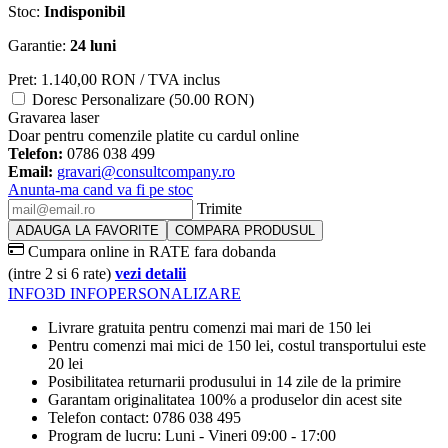
Stoc:
Indisponibil
Garantie:
24 luni
Pret:
1.140,00
RON
/ TVA inclus
Doresc Personalizare (50.00 RON)
Gravarea laser
Doar pentru comenzile platite cu cardul online
Telefon:
0786 038 499
Email:
gravari@consultcompany.ro
Anunta-ma cand va fi pe stoc
Trimite
ADAUGA LA FAVORITE
COMPARA PRODUSUL
Cumpara online in RATE fara dobanda
(intre 2 si 6 rate)
vezi detalii
INFO
3D INFO
PERSONALIZARE
Livrare gratuita pentru comenzi mai mari de 150 lei
Pentru comenzi mai mici de 150 lei, costul transportului este
20 lei
Posibilitatea returnarii produsului in 14 zile de la primire
Garantam originalitatea 100% a produselor din acest site
Telefon contact: 0786 038 495
Program de lucru: Luni - Vineri 09:00 - 17:00