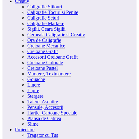
Creativ
Caligrafie Stilouri
Caligrafie Tocuri si Penite
Caligrafie Seturi
Caligrafie Markere
Sigilii, Ceara Sigilii
Cerneala Caligrafie si Creativ
Ora de Caligrafie
Creioane Mecanice
Creioane Grafit
Accesorii Creioane Grafit
Creioane Colorate
Creioane Pastel
Markere, Textmarkere
Gouache
Linere
Lipire
Stergere
Taiere, Ascutire
Pensule, Accesorii
Hartie, Cartoane Speciale
Plansa de Catifea
Slime
Proiectare
Tragator cu Tus