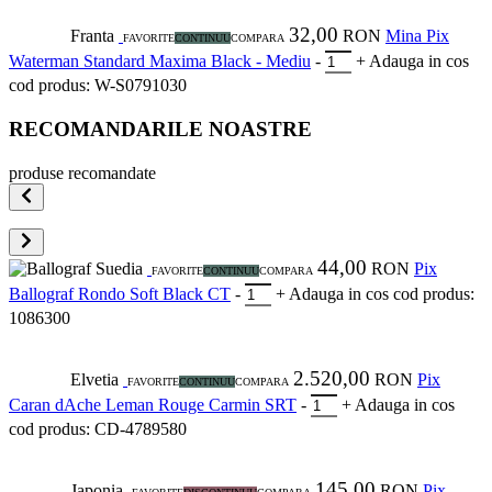
32,00
Franta
RON
Mina Pix
FAVORITE
CONTINUU
COMPARA
Waterman Standard Maxima Black - Mediu
-
+
Adauga in cos
cod produs: W-S0791030
RECOMANDARILE NOASTRE
produse recomandate
44,00
Suedia
RON
Pix
FAVORITE
CONTINUU
COMPARA
Ballograf Rondo Soft Black CT
-
+
Adauga in cos
cod produs:
1086300
2.520,00
Elvetia
RON
Pix
FAVORITE
CONTINUU
COMPARA
Caran dAche Leman Rouge Carmin SRT
-
+
Adauga in cos
cod produs: CD-4789580
145,00
Japonia
RON
Pix