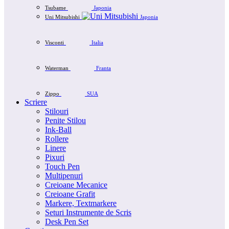
Tsubame
Japonia
Uni Mitsubishi
Japonia
Visconti
Italia
Waterman
Franta
Zippo
SUA
Scriere
Stilouri
Penite Stilou
Ink-Ball
Rollere
Linere
Pixuri
Touch Pen
Multipenuri
Creioane Mecanice
Creioane Grafit
Markere, Textmarkere
Seturi Instrumente de Scris
Desk Pen Set