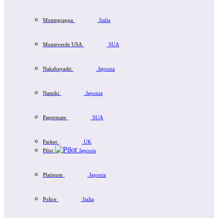
Montegrappa
Italia
Monteverde USA
SUA
Nakabayashi
Japonia
Namiki
Japonia
Papermate
SUA
Parker
UK
Pilot
Japonia
Platinum
Japonia
Police
Italia