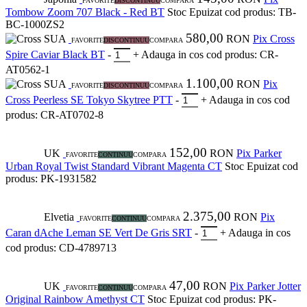
FAVORITE
DISCONTINUU
COMPARA
Tombow Zoom 707 Black - Red BT
Stoc Epuizat
cod produs: TB-
BC-1000ZS2
580,00
SUA
RON
Pix Cross
FAVORITE
DISCONTINUU
COMPARA
Spire Caviar Black BT
-
+
Adauga in cos
cod produs: CR-
AT0562-1
1.100,00
SUA
RON
Pix
FAVORITE
DISCONTINUU
COMPARA
Cross Peerless SE Tokyo Skytree PTT
-
+
Adauga in cos
cod
produs: CR-AT0702-8
152,00
UK
RON
Pix Parker
FAVORITE
CONTINUU
COMPARA
Urban Royal Twist Standard Vibrant Magenta CT
Stoc Epuizat
cod
produs: PK-1931582
2.375,00
Elvetia
RON
Pix
FAVORITE
CONTINUU
COMPARA
Caran dAche Leman SE Vert De Gris SRT
-
+
Adauga in cos
cod produs: CD-4789713
47,00
UK
RON
Pix Parker Jotter
FAVORITE
CONTINUU
COMPARA
Original Rainbow Amethyst CT
Stoc Epuizat
cod produs: PK-