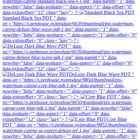
waterman-carene-standard-black-sea-s-1.jpg" data-parent="1" data-
nowebp="false" data-nosharp="" data-aspect="1" data-offset="0"
data-extraoffset="12" class="lazy"> ?>
Standard Black Sea PDT
" data-
src="https://s.penhouse.ro/produse/6639/thumbnail/pix-waterman-
carene-deluxe-blue-wave-pdt-1.jpg" data-parent="1" data-
nowebp="false" data-nosharp="" data-aspect="1" data-offset="0"
data-extraoffset="0" class="lazy">?>
" data-
src="https://s.penhouse.ro/produse/6639/thumbnail/pix-waterman-
carene-deluxe-blue-wave-pdt-1.jpg" data-parent="1" data-
nowebp="false" data-nosharp="" data-aspect="1" data-offset="0"
data-extraoffset="12" class="lazy"> ?>
DeLuxe Dark Blue Wave PDT
"
data-src="https://s.penhouse.ro/produse/9850/thumbnail/pix-
waterman-carene-core-blue-pdt-1.jpg" data-parent="1" data-
nowebp="false" data-nosharp="" data-aspect="1" data-offset="0"
data-extraoffset="0" class="lazy">?>
" data-
src="https://s.penhouse.ro/produse/9850/thumbnail/pix-waterman-
carene-core-blue-pdt-1.jpg" data-parent="1" data-nowebp="false"
data-nosharp="" data-aspect="1" data-offset="0" data-
extraoffset="12" class="lazy"> ?>
Core Blue
PDT
" data-src="https://s.penhouse.ro/produse/9852/thumbnail/pix-
waterman-carene-se-expert-deluxe-ref-1.jpg" data-parent="1" data-
nowebp="false" data-nosharp="" data-aspect="1" data-offset="0"