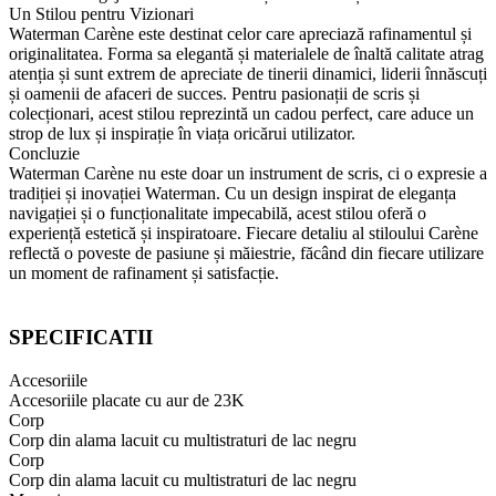
Un Stilou pentru Vizionari
Waterman Carène este destinat celor care apreciază rafinamentul și
originalitatea. Forma sa elegantă și materialele de înaltă calitate atrag
atenția și sunt extrem de apreciate de tinerii dinamici, liderii înnăscuți
și oamenii de afaceri de succes. Pentru pasionații de scris și
colecționari, acest stilou reprezintă un cadou perfect, care aduce un
strop de lux și inspirație în viața oricărui utilizator​.
Concluzie
Waterman Carène nu este doar un instrument de scris, ci o expresie a
tradiției și inovației Waterman. Cu un design inspirat de eleganța
navigației și o funcționalitate impecabilă, acest stilou oferă o
experiență estetică și inspiratoare. Fiecare detaliu al stiloului Carène
reflectă o poveste de pasiune și măiestrie, făcând din fiecare utilizare
un moment de rafinament și satisfacție.
SPECIFICATII
Accesoriile
Accesoriile placate cu aur de 23K
Corp
Corp din alama lacuit cu multistraturi de lac negru
Corp
Corp din alama lacuit cu multistraturi de lac negru