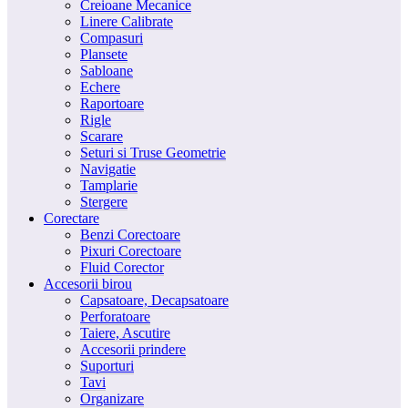
Creioane Mecanice
Linere Calibrate
Compasuri
Plansete
Sabloane
Echere
Raportoare
Rigle
Scarare
Seturi si Truse Geometrie
Navigatie
Tamplarie
Stergere
Corectare
Benzi Corectoare
Pixuri Corectoare
Fluid Corector
Accesorii birou
Capsatoare, Decapsatoare
Perforatoare
Taiere, Ascutire
Accesorii prindere
Suporturi
Tavi
Organizare