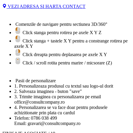
VEZI ADRESA SI HARTA CONTACT
Comenzile de navigare pentru sectiunea 3D/360°
Click stanga pentru rotirea pe axele X Y Z
Click stanga + tastele
X
Y
pentru a constrange rotirea pe
axele X Y
Click dreapta pentru deplasarea pe axele X Y
Click / scroll rotita pentru marire / micsorare (Z)
Pasii de personalizare
1. Personalizeaza produsul cu textul sau logo-ul dorit
2. Salveaza imaginea - buton "save"
3. Trimite imaginea cu personalizarea pe email
office@consultcompany.ro
4. Personalizarea se va face doar pentru produsele
achizitionate prin plata cu cardul
Telefon: 0786 038 499
Email: gravari@consultcompany.ro