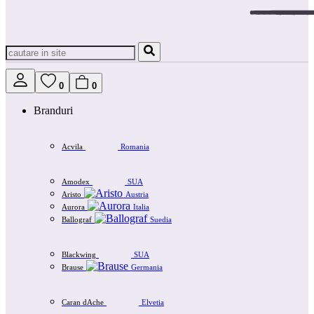
0
0
Branduri
Acvila
Romania
Amodex
SUA
Aristo
Austria
Aurora
Italia
Ballograf
Suedia
Blackwing
SUA
Brause
Germania
Caran dAche
Elvetia