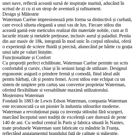
unei nave, reflectă această sursă de inspirație marină, aducând în
scrisul de zi cu zi un strop de aventură și rafinament.
Design și Măiestrie
Waterman Carène impresionează prin forma sa distinctivă și curbată,
care evocă silueta elegantă a unui vas de lux. Fiecare stilou din
această gamă este meticulos realizat din materiale nobile, cum ar fi
lacurile irizate și metalele prețioase, inclusiv aurul și paladiul. Penita
din aur masiv de 18k, integrată în mod unic în corpul stiloului, oferă
o experiență de scriere fluidă și precisă, alunecând pe hârtie cu grația
unui iaht pe valuri liniștite​.
Funcționalitate și Confort
Cu proporții perfect echilibrate, Waterman Carène permite un scris
confortabil și cursiv, chiar și în sesiuni lungi de utilizare. Designul
ergonomic asigură o prindere fermă și comodă, fiind ideal atât
pentru bărbați, cât și pentru femei. Acest stilou este echipat cu un
sistem de umplere prin cartuș sau convertor proprietar Waterman,
oferind flexibilitate si versabilitate maximă utilizatorului​.
Moștenirea Waterman
Fondată în 1883 de Lewis Edson Waterman, compania Waterman
este recunoscută ca un pionier în industria stilourilor moderne.
Waterman a revoluționat piața cu invenția stiloului fără scurgeri,
marcând începutul unei tradiții de excelență care durează de peste
140 de ani. Cu sediul central în Paris și fabrica situată în Nantes,
toate produsele Waterman sunt fabricate cu mândrie în Franța,
reflectând angajamentul brandului față de calitate și măiestrie​.