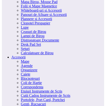
Mapa Birou, Mouse Pad
Folii și Mape Magnetice
Whiteboard-uri si Accesorii
Panouri de Afisare si Accesorii
Plannere si Accesorii
Clopotel Prespapier
Lupe
Ceasuri de Birou
Lampi de Birou
Distrugatoare Documente
Desk Pad Set
Seturi
Calculatoare de Birou
Accesorii
Mape
Agende
Organizere
Caiete
Blocnotesuri
Coli de Hartie
Corespondenta
Etuiuri Instrumente de Scris
Cutii Cadou Instrumente de Scris
Portofele, Port Card, Portchei
Genti, Rucsacuri