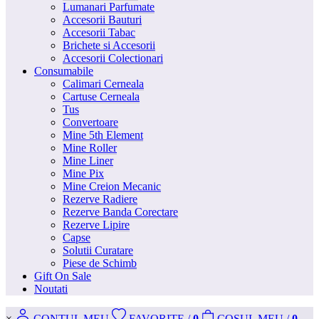
Lumanari Parfumate
Accesorii Bauturi
Accesorii Tabac
Brichete si Accesorii
Accesorii Colectionari
Consumabile
Calimari Cerneala
Cartuse Cerneala
Tus
Convertoare
Mine 5th Element
Mine Roller
Mine Liner
Mine Pix
Mine Creion Mecanic
Rezerve Radiere
Rezerve Banda Corectare
Rezerve Lipire
Capse
Solutii Curatare
Piese de Schimb
Gift On Sale
Noutati
×
CONT
UL MEU
FAVORITE
/
0
COS
UL MEU
/
0