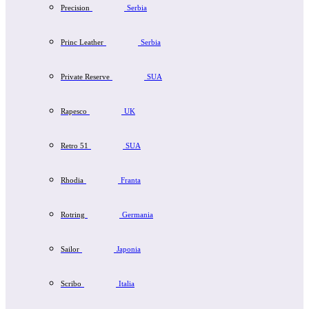
Precision
Serbia
Princ Leather
Serbia
Private Reserve
SUA
Rapesco
UK
Retro 51
SUA
Rhodia
Franta
Rotring
Germania
Sailor
Japonia
Scribo
Italia