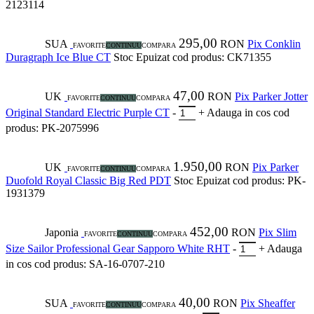
2123114
295,00
SUA
RON
Pix Conklin
FAVORITE
CONTINUU
COMPARA
Duragraph Ice Blue CT
Stoc Epuizat
cod produs: CK71355
47,00
UK
RON
Pix Parker Jotter
FAVORITE
CONTINUU
COMPARA
Original Standard Electric Purple CT
-
+
Adauga in cos
cod
produs: PK-2075996
1.950,00
UK
RON
Pix Parker
FAVORITE
CONTINUU
COMPARA
Duofold Royal Classic Big Red PDT
Stoc Epuizat
cod produs: PK-
1931379
452,00
Japonia
RON
Pix Slim
FAVORITE
CONTINUU
COMPARA
Size Sailor Professional Gear Sapporo White RHT
-
+
Adauga
in cos
cod produs: SA-16-0707-210
40,00
SUA
RON
Pix Sheaffer
FAVORITE
CONTINUU
COMPARA