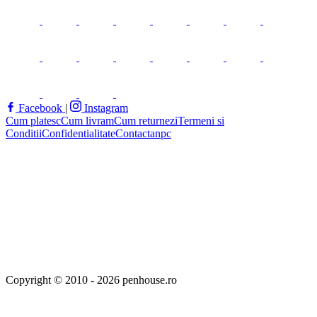
Facebook
|
Instagram
Cum platesc
Cum livram
Cum returnezi
Termeni si
Conditii
Confidentialitate
Contact
anpc
Copyright © 2010 - 2026 penhouse.ro