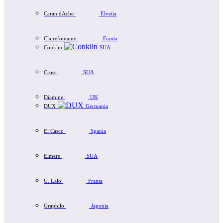
Caran dAche
Elvetia
Clairefontaine
Franta
Conklin
SUA
Cross
SUA
Diamine
UK
DUX
Germania
El Casco
Spania
Elmers
SUA
G. Lalo
Franta
Graphilo
Japonia