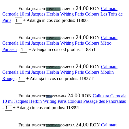
24,00
Franta
RON
Calimara
FAVORITE
CONTINUU
COMPARA
Cerneala 10 ml Jacques Herbin Writing Paris Colours Les Toits de
Paris
-
+
Adauga in cos
cod produs: 11806T
24,00
Franta
RON
Calimara
FAVORITE
CONTINUU
COMPARA
Cerneala 10 ml Jacques Herbin Writing Paris Colours Métro
Parisien
-
+
Adauga in cos
cod produs: 11835T
24,00
Franta
RON
Calimara
FAVORITE
CONTINUU
COMPARA
Cerneala 10 ml Jacques Herbin Writing Paris Colours Moulin
Rouge
-
+
Adauga in cos
cod produs: 11827T
24,00
Franta
RON
Calimara Cerneala
FAVORITE
NEW
COMPARA
10 ml Jacques Herbin Writing Paris Colours Passage des Panoramas
-
+
Adauga in cos
cod produs: 11899T
24,00
Franta
RON
Calimara
FAVORITE
CONTINUU
COMPARA