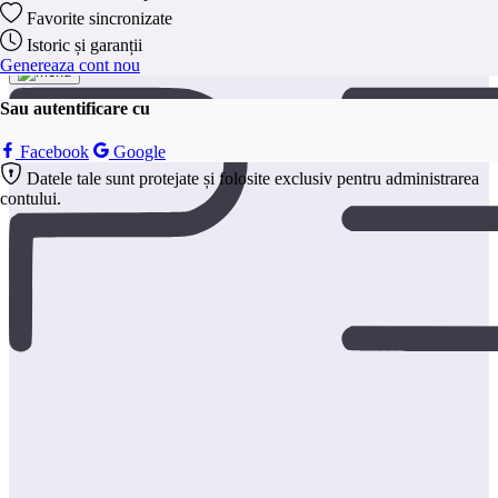
colectarea și raportarea informațiilor în mod
Favorite sincronizate
anonim.
Istoric și garanții
Salveaza
Genereaza cont nou
Sau autentificare cu
Facebook
Google
Datele tale sunt protejate și folosite exclusiv pentru administrarea
contului.