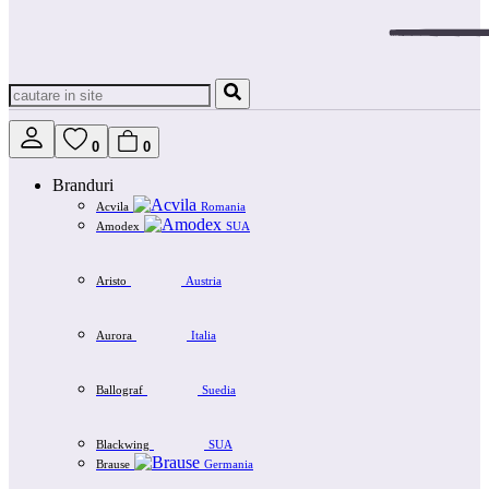
0
0
Branduri
Acvila
Romania
Amodex
SUA
Aristo
Austria
Aurora
Italia
Ballograf
Suedia
Blackwing
SUA
Brause
Germania