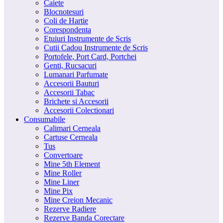
Caiete
Blocnotesuri
Coli de Hartie
Corespondenta
Etuiuri Instrumente de Scris
Cutii Cadou Instrumente de Scris
Portofele, Port Card, Portchei
Genti, Rucsacuri
Lumanari Parfumate
Accesorii Bauturi
Accesorii Tabac
Brichete si Accesorii
Accesorii Colectionari
Consumabile
Calimari Cerneala
Cartuse Cerneala
Tus
Convertoare
Mine 5th Element
Mine Roller
Mine Liner
Mine Pix
Mine Creion Mecanic
Rezerve Radiere
Rezerve Banda Corectare