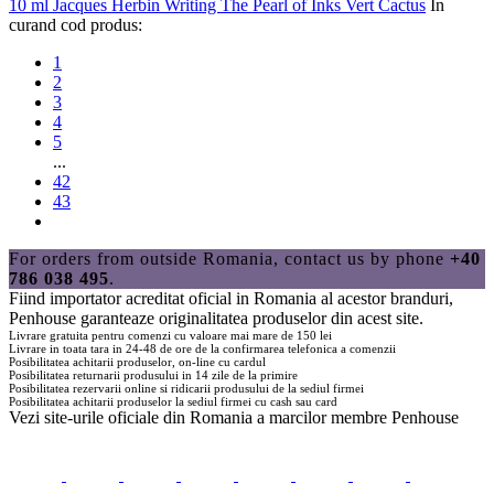
10 ml Jacques Herbin Writing The Pearl of Inks Vert Cactus
In
curand
cod produs:
1
2
3
4
5
...
42
43
For orders from outside Romania, contact us by phone
+40
786 038 495
.
Fiind importator acreditat oficial in Romania al acestor branduri,
Penhouse
garanteaze originalitatea produselor din acest site.
Livrare gratuita pentru comenzi cu valoare mai mare de 150 lei
Livrare in toata tara in 24-48 de ore de la confirmarea telefonica a comenzii
Posibilitatea achitarii produselor, on-line cu cardul
Posibilitatea returnarii produsului in 14 zile de la primire
Posibilitatea rezervarii online si ridicarii produsului de la sediul firmei
Posibilitatea achitarii produselor la sediul firmei cu cash sau card
Vezi site-urile oficiale din Romania a marcilor membre
Penhouse