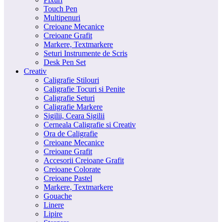
Touch Pen
Multipenuri
Creioane Mecanice
Creioane Grafit
Markere, Textmarkere
Seturi Instrumente de Scris
Desk Pen Set
Creativ
Caligrafie Stilouri
Caligrafie Tocuri si Penite
Caligrafie Seturi
Caligrafie Markere
Sigilii, Ceara Sigilii
Cerneala Caligrafie si Creativ
Ora de Caligrafie
Creioane Mecanice
Creioane Grafit
Accesorii Creioane Grafit
Creioane Colorate
Creioane Pastel
Markere, Textmarkere
Gouache
Linere
Lipire