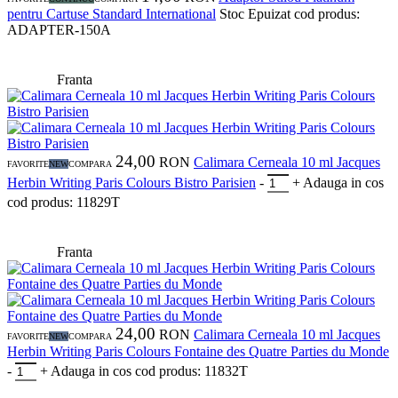
pentru Cartuse Standard International
Stoc Epuizat
cod produs:
ADAPTER-150A
Franta
24,00
RON
Calimara Cerneala 10 ml Jacques
FAVORITE
NEW
COMPARA
Herbin Writing Paris Colours Bistro Parisien
-
+
Adauga in cos
cod produs: 11829T
Franta
24,00
RON
Calimara Cerneala 10 ml Jacques
FAVORITE
NEW
COMPARA
Herbin Writing Paris Colours Fontaine des Quatre Parties du Monde
-
+
Adauga in cos
cod produs: 11832T