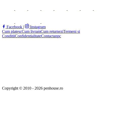
Facebook
|
Instagram
Cum platesc
Cum livram
Cum returnezi
Termeni si
Conditii
Confidentialitate
Contact
anpc
Copyright © 2010 - 2026 penhouse.ro