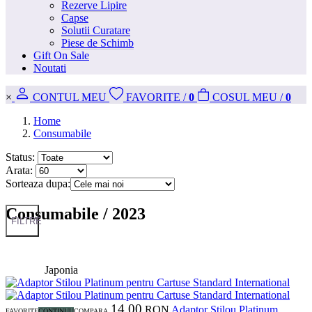
Rezerve Lipire
Capse
Solutii Curatare
Piese de Schimb
Gift On Sale
Noutati
×
CONT
UL MEU
FAVORITE
/
0
COS
UL MEU
/
0
Home
Consumabile
Status:
Arata:
Sorteaza dupa:
Consumabile /
2023
FILTRE
Japonia
14,00
RON
Adaptor Stilou Platinum
FAVORITE
CONTINUU
COMPARA