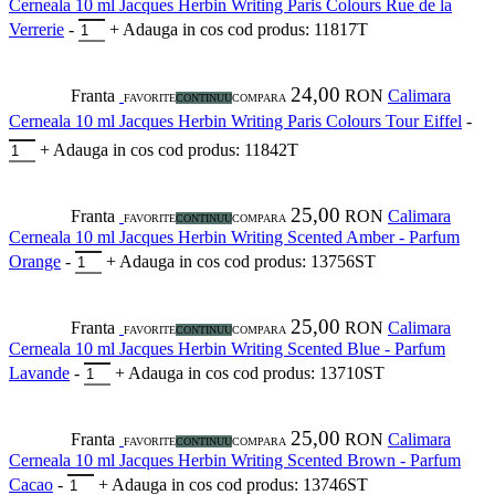
Cerneala 10 ml Jacques Herbin Writing Paris Colours Rue de la
Verrerie
-
+
Adauga in cos
cod produs: 11817T
24,00
Franta
RON
Calimara
FAVORITE
CONTINUU
COMPARA
Cerneala 10 ml Jacques Herbin Writing Paris Colours Tour Eiffel
-
+
Adauga in cos
cod produs: 11842T
25,00
Franta
RON
Calimara
FAVORITE
CONTINUU
COMPARA
Cerneala 10 ml Jacques Herbin Writing Scented Amber - Parfum
Orange
-
+
Adauga in cos
cod produs: 13756ST
25,00
Franta
RON
Calimara
FAVORITE
CONTINUU
COMPARA
Cerneala 10 ml Jacques Herbin Writing Scented Blue - Parfum
Lavande
-
+
Adauga in cos
cod produs: 13710ST
25,00
Franta
RON
Calimara
FAVORITE
CONTINUU
COMPARA
Cerneala 10 ml Jacques Herbin Writing Scented Brown - Parfum
Cacao
-
+
Adauga in cos
cod produs: 13746ST