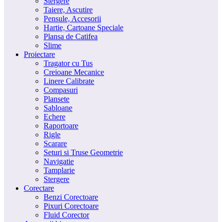
Stergere
Taiere, Ascutire
Pensule, Accesorii
Hartie, Cartoane Speciale
Plansa de Catifea
Slime
Proiectare
Tragator cu Tus
Creioane Mecanice
Linere Calibrate
Compasuri
Plansete
Sabloane
Echere
Raportoare
Rigle
Scarare
Seturi si Truse Geometrie
Navigatie
Tamplarie
Stergere
Corectare
Benzi Corectoare
Pixuri Corectoare
Fluid Corector