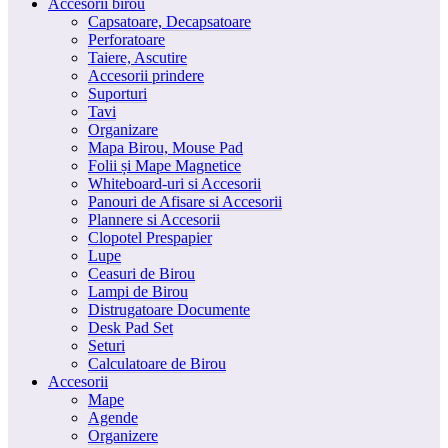
Accesorii birou
Capsatoare, Decapsatoare
Perforatoare
Taiere, Ascutire
Accesorii prindere
Suporturi
Tavi
Organizare
Mapa Birou, Mouse Pad
Folii și Mape Magnetice
Whiteboard-uri si Accesorii
Panouri de Afisare si Accesorii
Plannere si Accesorii
Clopotel Prespapier
Lupe
Ceasuri de Birou
Lampi de Birou
Distrugatoare Documente
Desk Pad Set
Seturi
Calculatoare de Birou
Accesorii
Mape
Agende
Organizere