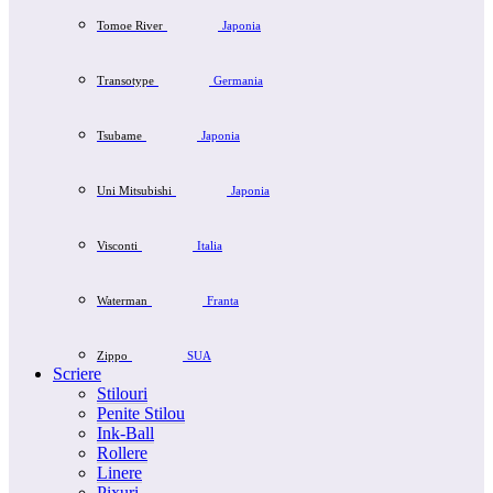
Tomoe River
Japonia
Transotype
Germania
Tsubame
Japonia
Uni Mitsubishi
Japonia
Visconti
Italia
Waterman
Franta
Zippo
SUA
Scriere
Stilouri
Penite Stilou
Ink-Ball
Rollere
Linere
Pixuri