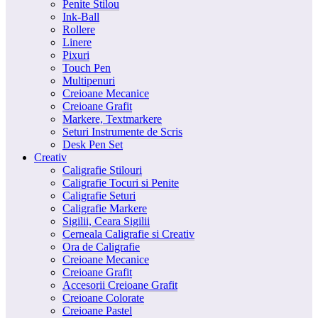
Penite Stilou
Ink-Ball
Rollere
Linere
Pixuri
Touch Pen
Multipenuri
Creioane Mecanice
Creioane Grafit
Markere, Textmarkere
Seturi Instrumente de Scris
Desk Pen Set
Creativ
Caligrafie Stilouri
Caligrafie Tocuri si Penite
Caligrafie Seturi
Caligrafie Markere
Sigilii, Ceara Sigilii
Cerneala Caligrafie si Creativ
Ora de Caligrafie
Creioane Mecanice
Creioane Grafit
Accesorii Creioane Grafit
Creioane Colorate
Creioane Pastel