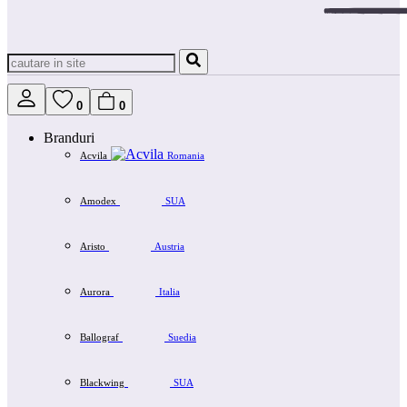
0
0
Branduri
Acvila
Romania
Amodex
SUA
Aristo
Austria
Aurora
Italia
Ballograf
Suedia
Blackwing
SUA