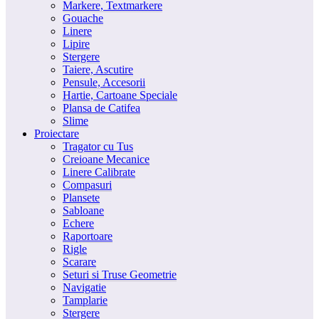
Markere, Textmarkere
Gouache
Linere
Lipire
Stergere
Taiere, Ascutire
Pensule, Accesorii
Hartie, Cartoane Speciale
Plansa de Catifea
Slime
Proiectare
Tragator cu Tus
Creioane Mecanice
Linere Calibrate
Compasuri
Plansete
Sabloane
Echere
Raportoare
Rigle
Scarare
Seturi si Truse Geometrie
Navigatie
Tamplarie
Stergere