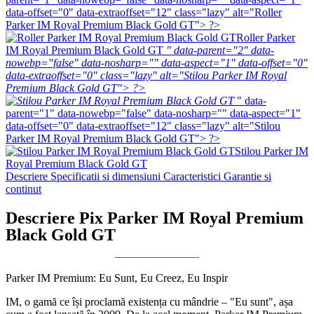
data-offset="0" data-extraoffset="12" class="lazy" alt="Roller
Parker IM Royal Premium Black Gold GT"> ?>
Roller Parker
IM Royal Premium Black Gold GT
" data-parent="2" data-
nowebp="false" data-nosharp="" data-aspect="1" data-offset="0"
data-extraoffset="0" class="lazy" alt="Stilou Parker IM Royal
Premium Black Gold GT"> ?>
" data-
parent="1" data-nowebp="false" data-nosharp="" data-aspect="1"
data-offset="0" data-extraoffset="12" class="lazy" alt="Stilou
Parker IM Royal Premium Black Gold GT"> ?>
Stilou Parker IM
Royal Premium Black Gold GT
Descriere
Specificatii si dimensiuni
Caracteristici
Garantie si
continut
Descriere Pix Parker IM Royal Premium
Black Gold GT
Parker IM Premium: Eu Sunt, Eu Creez, Eu Inspir
IM, o gamă ce își proclamă existența cu mândrie – "Eu sunt", așa