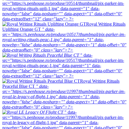
src="https://s.penhouse.ro/produse/10514/thumbnail/pix-parker-im-
royal-writing-rituals-upli-1.jpg" data-parent="1" data-
nowebp="false" data-nosharp="" data-aspect="1" data-offset="0"
data-extraoffset="12" class="lazy"> ?>
Royal Writing Rituals
Uplifting Orange GT
" data-
src="https://s.penhouse.ro/produse/10517/thumbnail/pix-parker-im-
royal-writing-rituals-peac-1.jpg" data-parent="1" data-
nowebp="false" data-nosharp="" data-aspect="1" data-offset="0"
data-extraoffset="0" class="lazy">?>
" data-
src="https://s.penhouse.ro/produse/10517/thumbnail/pix-parker-im-
royal-writing-rituals-peac-1.jpg" data-parent="1" data-
nowebp="false" data-nosharp="" data-aspect="1" data-offset="0"
data-extraoffset="12" class="lazy"> ?>
Royal Writing Rituals
Peaceful Blue CT
" data-
src="https://s.penhouse.ro/produse/11997/thumbnail/pix-parker-im-
royal-le-legacy-of-flight-1.jpg" data-parent="1" data-
nowebp="false" data-nosharp="" data-aspect="1" data-offset="0"
data-extraoffset="0" class="lazy">?>
" data-
src="https://s.penhouse.ro/produse/11997/thumbnail/pix-parker-im-
royal-le-legacy-of-flight-1.jpg" data-parent="1" data-
nowebp="false" data-nosharp="" data-aspect="1" data-offset="0"