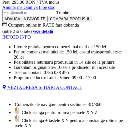
Pret:
295,00
RON
/ TVA inclus
Anunta-ma cand va fi pe stoc
Trimite
ADAUGA LA FAVORITE
COMPARA PRODUSUL
Cumpara online in RATE fara dobanda
(intre 2 si 6 rate)
vezi detalii
INFO
3D INFO
Livrare gratuita pentru comenzi mai mari de 150 lei
Pentru comenzi mai mici de 150 lei, costul transportului este
20 lei
Posibilitatea returnarii produsului in 14 zile de la primire
Garantam originalitatea 100% a produselor din acest site
Telefon contact: 0786 038 495
Program de lucru: Luni - Vineri 09:00 - 17:00
VEZI ADRESA SI HARTA CONTACT
Comenzile de navigare pentru sectiunea 3D/360°
Click stanga pentru rotirea pe axele X Y Z
Click stanga + tastele
X
Y
pentru a constrange rotirea pe
axele X Y