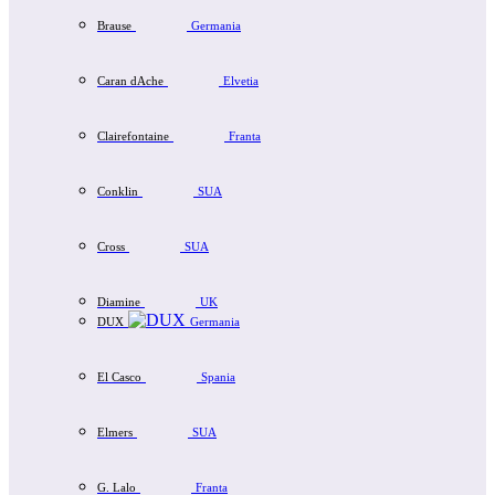
Brause
Germania
Caran dAche
Elvetia
Clairefontaine
Franta
Conklin
SUA
Cross
SUA
Diamine
UK
DUX
Germania
El Casco
Spania
Elmers
SUA
G. Lalo
Franta