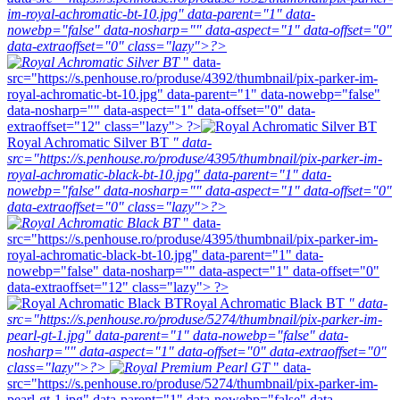
im-royal-achromatic-bt-10.jpg" data-parent="1" data-
nowebp="false" data-nosharp="" data-aspect="1" data-offset="0"
data-extraoffset="0" class="lazy">?>
" data-
src="https://s.penhouse.ro/produse/4392/thumbnail/pix-parker-im-
royal-achromatic-bt-10.jpg" data-parent="1" data-nowebp="false"
data-nosharp="" data-aspect="1" data-offset="0" data-
extraoffset="12" class="lazy"> ?>
Royal Achromatic Silver BT
" data-
src="https://s.penhouse.ro/produse/4395/thumbnail/pix-parker-im-
royal-achromatic-black-bt-10.jpg" data-parent="1" data-
nowebp="false" data-nosharp="" data-aspect="1" data-offset="0"
data-extraoffset="0" class="lazy">?>
" data-
src="https://s.penhouse.ro/produse/4395/thumbnail/pix-parker-im-
royal-achromatic-black-bt-10.jpg" data-parent="1" data-
nowebp="false" data-nosharp="" data-aspect="1" data-offset="0"
data-extraoffset="12" class="lazy"> ?>
Royal Achromatic Black BT
" data-
src="https://s.penhouse.ro/produse/5274/thumbnail/pix-parker-im-
pearl-gt-1.jpg" data-parent="1" data-nowebp="false" data-
nosharp="" data-aspect="1" data-offset="0" data-extraoffset="0"
class="lazy">?>
" data-
src="https://s.penhouse.ro/produse/5274/thumbnail/pix-parker-im-
pearl-gt-1.jpg" data-parent="1" data-nowebp="false" data-