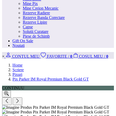
Mine Pix
Mine Creion Mecanic
Rezerve Radiere
Rezerve Banda Corectare
Rezerve Lipire
Capse
Solutii Curatare
Piese de Schimb
Gift On Sale
Noutati
×
CONT
UL MEU
FAVORITE
/
0
COS
UL MEU
/
0
Home
Scriere
Pixuri
Pix Parker IM Royal Premium Black Gold GT
CONTINUU