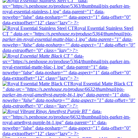
" data-
src="https://s.penhouse.ro/produse/5363/thumbnail/pix-parker-im-
royal-essential-stainless-1.jpg" data-parent="1" data-
nowebp="false" data-nosharp="" data-aspect="1" data-offset="0"
data-extraoffset="12" class="lazy"> ?>
Royal Essential Stainless Steel
CT
" data-src="https://s.penhouse.ro/produse/5364/thumbnail/pix-
parker-im-royal-essential-matte-blac-1.jpg" data-parent="1" data-
nowebp="false" data-nosharp="" data-aspect="1" data-offset="0"
data-extraoffset="0" class="lazy">?>
" data-
src="https://s.penhouse.ro/produse/5364/thumbnail/pix-parker-im-
royal-essential-matte-blac-1.jpg" data-parent="1" data-
nowebp="false" data-nosharp="" data-aspect="1" data-offset="0"
data-extraoffset="12" class="lazy"> ?>
Royal Essential Matte Black CT
" data-src="https://s.penhouse.ro/produse/6632/thumbnail/pix-
parker-im-royal-amethyst-purple-bt-1.jpg" data-parent="1" data-
nowebp="false" data-nosharp="" data-aspect="1" data-offset="0"
data-extraoffset="0" class="lazy">?>
" data-
src="https://s.penhouse.ro/produse/6632/thumbnail/pix-parker-im-
royal-amethyst-purple-bt-1.jpg" data-parent="1" data-
nowebp="false" data-nosharp="" data-aspect="1" data-offset="0"
data-extraoffset="12" class="lazy"> ?>