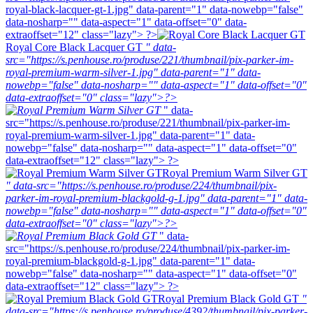
royal-black-lacquer-gt-1.jpg" data-parent="1" data-nowebp="false"
data-nosharp="" data-aspect="1" data-offset="0" data-
extraoffset="12" class="lazy"> ?>
Royal Core Black Lacquer GT
" data-
src="https://s.penhouse.ro/produse/221/thumbnail/pix-parker-im-
royal-premium-warm-silver-1.jpg" data-parent="1" data-
nowebp="false" data-nosharp="" data-aspect="1" data-offset="0"
data-extraoffset="0" class="lazy">?>
" data-
src="https://s.penhouse.ro/produse/221/thumbnail/pix-parker-im-
royal-premium-warm-silver-1.jpg" data-parent="1" data-
nowebp="false" data-nosharp="" data-aspect="1" data-offset="0"
data-extraoffset="12" class="lazy"> ?>
Royal Premium Warm Silver GT
" data-src="https://s.penhouse.ro/produse/224/thumbnail/pix-
parker-im-royal-premium-blackgold-g-1.jpg" data-parent="1" data-
nowebp="false" data-nosharp="" data-aspect="1" data-offset="0"
data-extraoffset="0" class="lazy">?>
" data-
src="https://s.penhouse.ro/produse/224/thumbnail/pix-parker-im-
royal-premium-blackgold-g-1.jpg" data-parent="1" data-
nowebp="false" data-nosharp="" data-aspect="1" data-offset="0"
data-extraoffset="12" class="lazy"> ?>
Royal Premium Black Gold GT
"
data-src="https://s.penhouse.ro/produse/4392/thumbnail/pix-parker-