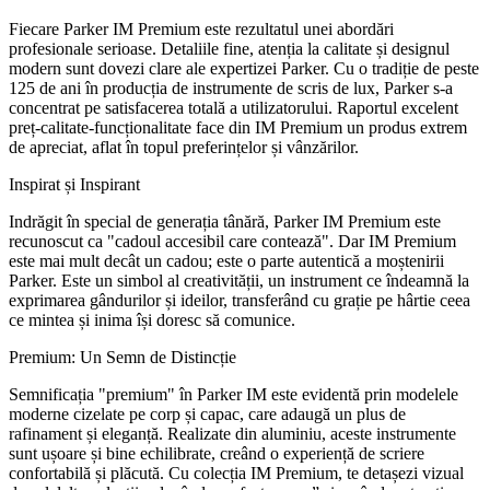
Fiecare Parker IM Premium este rezultatul unei abordări
profesionale serioase. Detaliile fine, atenția la calitate și designul
modern sunt dovezi clare ale expertizei Parker. Cu o tradiție de peste
125 de ani în producția de instrumente de scris de lux, Parker s-a
concentrat pe satisfacerea totală a utilizatorului. Raportul excelent
preț-calitate-funcționalitate face din IM Premium un produs extrem
de apreciat, aflat în topul preferințelor și vânzărilor.
Inspirat și Inspirant
Indrăgit în special de generația tânără, Parker IM Premium este
recunoscut ca "cadoul accesibil care contează". Dar IM Premium
este mai mult decât un cadou; este o parte autentică a moștenirii
Parker. Este un simbol al creativității, un instrument ce îndeamnă la
exprimarea gândurilor și ideilor, transferând cu grație pe hârtie ceea
ce mintea și inima își doresc să comunice.
Premium: Un Semn de Distincție
Semnificația "premium" în Parker IM este evidentă prin modelele
moderne cizelate pe corp și capac, care adaugă un plus de
rafinament și eleganță. Realizate din aluminiu, aceste instrumente
sunt ușoare și bine echilibrate, creând o experiență de scriere
confortabilă și plăcută. Cu colecția IM Premium, te detașezi vizual