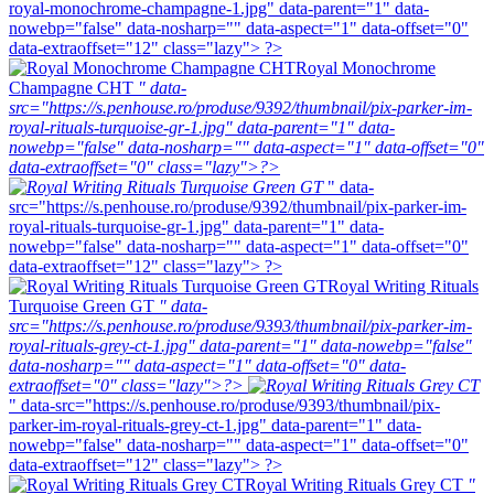
royal-monochrome-champagne-1.jpg" data-parent="1" data-
nowebp="false" data-nosharp="" data-aspect="1" data-offset="0"
data-extraoffset="12" class="lazy"> ?>
Royal Monochrome
Champagne CHT
" data-
src="https://s.penhouse.ro/produse/9392/thumbnail/pix-parker-im-
royal-rituals-turquoise-gr-1.jpg" data-parent="1" data-
nowebp="false" data-nosharp="" data-aspect="1" data-offset="0"
data-extraoffset="0" class="lazy">?>
" data-
src="https://s.penhouse.ro/produse/9392/thumbnail/pix-parker-im-
royal-rituals-turquoise-gr-1.jpg" data-parent="1" data-
nowebp="false" data-nosharp="" data-aspect="1" data-offset="0"
data-extraoffset="12" class="lazy"> ?>
Royal Writing Rituals
Turquoise Green GT
" data-
src="https://s.penhouse.ro/produse/9393/thumbnail/pix-parker-im-
royal-rituals-grey-ct-1.jpg" data-parent="1" data-nowebp="false"
data-nosharp="" data-aspect="1" data-offset="0" data-
extraoffset="0" class="lazy">?>
" data-src="https://s.penhouse.ro/produse/9393/thumbnail/pix-
parker-im-royal-rituals-grey-ct-1.jpg" data-parent="1" data-
nowebp="false" data-nosharp="" data-aspect="1" data-offset="0"
data-extraoffset="12" class="lazy"> ?>
Royal Writing Rituals Grey CT
"