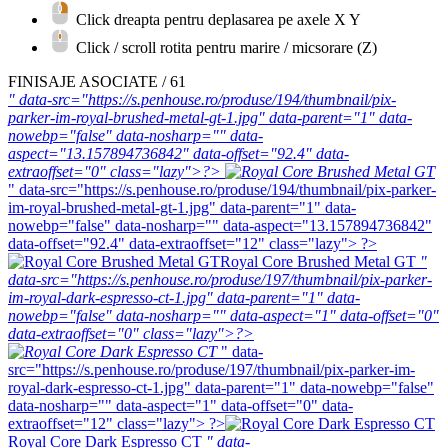
Click dreapta pentru deplasarea pe axele X Y
Click / scroll rotita pentru marire / micsorare (Z)
FINISAJE ASOCIATE / 61
" data-src="https://s.penhouse.ro/produse/194/thumbnail/pix-
parker-im-royal-brushed-metal-gt-1.jpg" data-parent="1" data-
nowebp="false" data-nosharp="" data-
aspect="13.157894736842" data-offset="92.4" data-
extraoffset="0" class="lazy">?>
" data-src="https://s.penhouse.ro/produse/194/thumbnail/pix-parker-
im-royal-brushed-metal-gt-1.jpg" data-parent="1" data-
nowebp="false" data-nosharp="" data-aspect="13.157894736842"
data-offset="92.4" data-extraoffset="12" class="lazy"> ?>
Royal Core Brushed Metal GT
"
data-src="https://s.penhouse.ro/produse/197/thumbnail/pix-parker-
im-royal-dark-espresso-ct-1.jpg" data-parent="1" data-
nowebp="false" data-nosharp="" data-aspect="1" data-offset="0"
data-extraoffset="0" class="lazy">?>
" data-
src="https://s.penhouse.ro/produse/197/thumbnail/pix-parker-im-
royal-dark-espresso-ct-1.jpg" data-parent="1" data-nowebp="false"
data-nosharp="" data-aspect="1" data-offset="0" data-
extraoffset="12" class="lazy"> ?>
Royal Core Dark Espresso CT
" data-