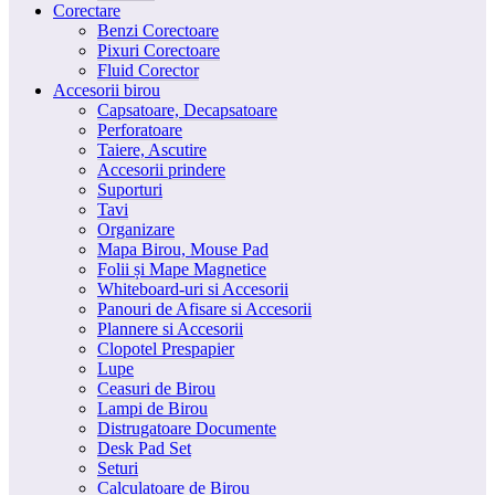
Corectare
Benzi Corectoare
Pixuri Corectoare
Fluid Corector
Accesorii birou
Capsatoare, Decapsatoare
Perforatoare
Taiere, Ascutire
Accesorii prindere
Suporturi
Tavi
Organizare
Mapa Birou, Mouse Pad
Folii și Mape Magnetice
Whiteboard-uri si Accesorii
Panouri de Afisare si Accesorii
Plannere si Accesorii
Clopotel Prespapier
Lupe
Ceasuri de Birou
Lampi de Birou
Distrugatoare Documente
Desk Pad Set
Seturi
Calculatoare de Birou