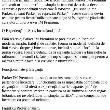
cum a fost lansată în 2009. De la acel moment, Parker IM Premium
a devenit mai mult decât un simplu instrument de scris; a devenit o
extensie a personalității celor care îl folosesc. „Eu sunt un fan
Parker, eu sunt Parker, eu reprezint Parker” - aceste cuvinte devin
realitate pentru fiecare utilizator care alege să își exprime gândurile
cu ajutorul unui Parker IM Premium.
O Experiență de Scris Inconfundabilă
Fără rezerve, Parker IM Premium se prezintă ca un "scriitor"
modern, simplu, fiabil și de calitate. Forma sa modernă, definită de
linii clasice drepte și bine conturate, încântă simțurile încă de la
prima vedere. Fiecare detaliu, de la eleganța lucioasă a finisajelor la
rafinamentul texturii cizelate pe corp și capac, este conceput pentru a
răsfăța simțurile tactile și vizuale ale utilizatorului.
Funcționalitate și Eleganță
Parker IM Premium nu este doar un instrument de scris, ci un
partener de încredere. Funcționalitatea sa impecabilă combinată cu o
eleganță naturală oferă o experiență de scriere aparte, plină de
încredere și confort. Parker, în calitatea sa de furnizor al casei regale
britanice, nu ne oferă doar un simplu „scriitor”, ci un companion de
încredere cu potențial nelimitat.
Făurit cu Profesionalism