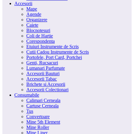
Accesorii
Mape
Agende
Organizere
Caiete
Blocnotesuri
Coli de Hartie
Corespondenta
Etuiuri Instrumente de Scris
Cutii Cadou Instrumente de Scris
Portofele, Port Card, Portchei
Genti, Rucsacuri
Lumanari Parfumate
Accesorii Bauturi
Accesorii Tabac
Brichete si Accesorii
Accesorii Colectionari
Consumabile
Calimari Cerneala
Cartuse Cerneala
Tus
Convertoare
Mine 5th Element
Mine Roller
Mine Liner