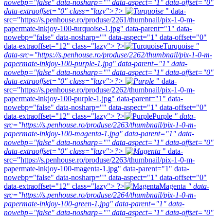
nowebp="false" data-nosharp="" data-aspect="1" data-offset="0"
data-extraoffset="0" class="lazy">?>
" data-
src="https://s.penhouse.ro/produse/2261/thumbnail/pix-1-0-m-
papermate-inkjoy-100-turquoise-1.jpg" data-parent="1" data-
nowebp="false" data-nosharp="" data-aspect="1" data-offset="0"
data-extraoffset="12" class="lazy"> ?>
Turquoise
"
data-src="https://s.penhouse.ro/produse/2262/thumbnail/pix-1-0-m-
papermate-inkjoy-100-purple-1.jpg" data-parent="1" data-
nowebp="false" data-nosharp="" data-aspect="1" data-offset="0"
data-extraoffset="0" class="lazy">?>
" data-
src="https://s.penhouse.ro/produse/2262/thumbnail/pix-1-0-m-
papermate-inkjoy-100-purple-1.jpg" data-parent="1" data-
nowebp="false" data-nosharp="" data-aspect="1" data-offset="0"
data-extraoffset="12" class="lazy"> ?>
Purple
" data-
src="https://s.penhouse.ro/produse/2263/thumbnail/pix-1-0-m-
papermate-inkjoy-100-magenta-1.jpg" data-parent="1" data-
nowebp="false" data-nosharp="" data-aspect="1" data-offset="0"
data-extraoffset="0" class="lazy">?>
" data-
src="https://s.penhouse.ro/produse/2263/thumbnail/pix-1-0-m-
papermate-inkjoy-100-magenta-1.jpg" data-parent="1" data-
nowebp="false" data-nosharp="" data-aspect="1" data-offset="0"
data-extraoffset="12" class="lazy"> ?>
Magenta
" data-
src="https://s.penhouse.ro/produse/2264/thumbnail/pix-1-0-m-
papermate-inkjoy-100-green-1.jpg" data-parent="1" data-
nowebp="false" data-nosharp="" data-aspect="1" data-offset="0"