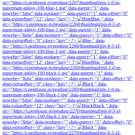
src="https://s.penhouse.ro/produse/2267/thumbnail/pix-1-0-m-
papermate-inkjoy-100-blue-1.jpg" data-parent="1" data-
nowebp="false" data-nosharp="" data-aspect="1" data-offset="0"
data-extraoffset="12" class="lazy"> ?>
Blue
" data-
src="https://s.penhouse.ro/produse/2268/thumbnail/pix-0-5-xf-
papermate-inkjoy-100-blue-1.jpg" data-parent="1" data-
nowebp="false" data-nosharp="" data-aspect="1" data-offset="0"
data-extraoffset="0" class="lazy">?>
" data-
src="https://s.penhouse.ro/produse/2268/thumbnail/pix-0-5-xf-
papermate-inkjoy-100-blue-1.jpg" data-parent="1" data-
nowebp="false" data-nosharp="" data-aspect="1" data-offset="0"
data-extraoffset="12" class="lazy"> ?>
Blue
" data-
src="https://s.penhouse.ro/produse/2269/thumbnail/pix-1-0-m-
papermate-inkjoy-100-black-1.jpg" data-parent="1" data-
nowebp="false" data-nosharp="" data-aspect="1" data-offset="0"
data-extraoffset="0" class="lazy">?>
" data-
src="https://s.penhouse.ro/produse/2269/thumbnail/pix-1-0-m-
papermate-inkjoy-100-black-1.jpg" data-parent="1" data-
nowebp="false" data-nosharp="" data-aspect="1" data-offset="0"
data-extraoffset="12" class="lazy"> ?>
Black
" data-
src="https://s.penhouse.ro/produse/2270/thumbnail/pix-0-5-xf-
papermate-inkjoy-100-black-1.jpg" data-parent="1" data-
nowebp="false" data-nosharp="" data-aspect="1" data-offset="0"
data-extraoffset="0" class="lazy">?>
" data-
src="https://s.penhouse.ro/produse/2270/thumbnail/pix-0-5-xf-