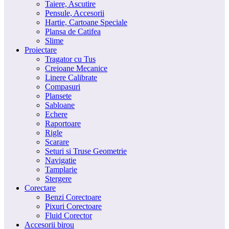
Taiere, Ascutire
Pensule, Accesorii
Hartie, Cartoane Speciale
Plansa de Catifea
Slime
Proiectare
Tragator cu Tus
Creioane Mecanice
Linere Calibrate
Compasuri
Plansete
Sabloane
Echere
Raportoare
Rigle
Scarare
Seturi si Truse Geometrie
Navigatie
Tamplarie
Stergere
Corectare
Benzi Corectoare
Pixuri Corectoare
Fluid Corector
Accesorii birou