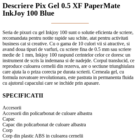
Descriere Pix Gel 0.5 XF PaperMate
InkJoy 100 Blue
Seria de pixuri cu gel Inkjoy 100 sunt o solutie eficienta de scriere,
recomandata pentru notite rapide sau schite, atat pentru activitati
business cat si creative. Cu o gama de 10 culori vii si atractive, si
avand doua tipuri de varfuri, cu scriere fina de 0.5 mm sau scriere
medie de 1 mm, Inkjoy 100 raspund cerintelor celor ce doresc un
instrument de scris la indemana si de nadejde. Corpul translucid, ce
reproduce culoarea cernelii din rezerva, are o sectiune triunghiulara
care ajuta la o priza corecta pe durata scrierii. Cerneala gel, cu
formula novatoare revolutionara, este pastrata in permanenta fluida
cu ajutorul capacului care se inchide prin apasare.
SPECIFICATII
Accesorii
Accesorii din policarbonat de culoare albastra
Capac
Capac din policarbonat de culoare albastra
Corp
Corp din plastic ABS in culoarea cernelii