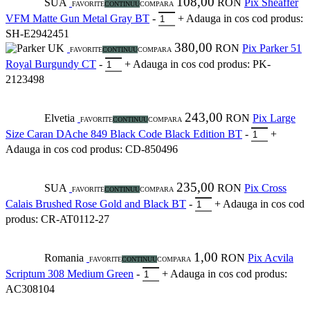
108,00
SUA
RON
Pix Sheaffer
FAVORITE
CONTINUU
COMPARA
VFM Matte Gun Metal Gray BT
-
+
Adauga in cos
cod produs:
SH-E2942451
380,00
UK
RON
Pix Parker 51
FAVORITE
CONTINUU
COMPARA
Royal Burgundy CT
-
+
Adauga in cos
cod produs: PK-
2123498
243,00
Elvetia
RON
Pix Large
FAVORITE
CONTINUU
COMPARA
Size Caran DAche 849 Black Code Black Edition BT
-
+
Adauga in cos
cod produs: CD-850496
235,00
SUA
RON
Pix Cross
FAVORITE
CONTINUU
COMPARA
Calais Brushed Rose Gold and Black BT
-
+
Adauga in cos
cod
produs: CR-AT0112-27
1,00
Romania
RON
Pix Acvila
FAVORITE
CONTINUU
COMPARA
Scriptum 308 Medium Green
-
+
Adauga in cos
cod produs:
AC308104