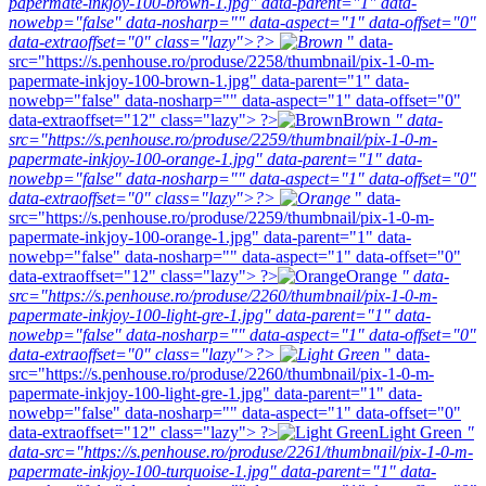
papermate-inkjoy-100-brown-1.jpg" data-parent="1" data-
nowebp="false" data-nosharp="" data-aspect="1" data-offset="0"
data-extraoffset="0" class="lazy">?>
" data-
src="https://s.penhouse.ro/produse/2258/thumbnail/pix-1-0-m-
papermate-inkjoy-100-brown-1.jpg" data-parent="1" data-
nowebp="false" data-nosharp="" data-aspect="1" data-offset="0"
data-extraoffset="12" class="lazy"> ?>
Brown
" data-
src="https://s.penhouse.ro/produse/2259/thumbnail/pix-1-0-m-
papermate-inkjoy-100-orange-1.jpg" data-parent="1" data-
nowebp="false" data-nosharp="" data-aspect="1" data-offset="0"
data-extraoffset="0" class="lazy">?>
" data-
src="https://s.penhouse.ro/produse/2259/thumbnail/pix-1-0-m-
papermate-inkjoy-100-orange-1.jpg" data-parent="1" data-
nowebp="false" data-nosharp="" data-aspect="1" data-offset="0"
data-extraoffset="12" class="lazy"> ?>
Orange
" data-
src="https://s.penhouse.ro/produse/2260/thumbnail/pix-1-0-m-
papermate-inkjoy-100-light-gre-1.jpg" data-parent="1" data-
nowebp="false" data-nosharp="" data-aspect="1" data-offset="0"
data-extraoffset="0" class="lazy">?>
" data-
src="https://s.penhouse.ro/produse/2260/thumbnail/pix-1-0-m-
papermate-inkjoy-100-light-gre-1.jpg" data-parent="1" data-
nowebp="false" data-nosharp="" data-aspect="1" data-offset="0"
data-extraoffset="12" class="lazy"> ?>
Light Green
"
data-src="https://s.penhouse.ro/produse/2261/thumbnail/pix-1-0-m-
papermate-inkjoy-100-turquoise-1.jpg" data-parent="1" data-