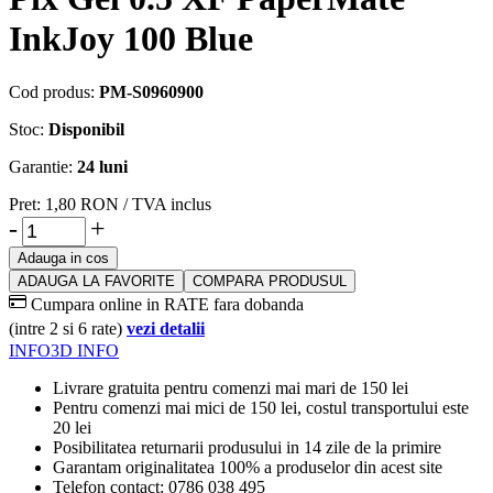
InkJoy 100 Blue
Cod produs:
PM-S0960900
Stoc:
Disponibil
Garantie:
24 luni
Pret:
1,80
RON
/ TVA inclus
-
+
Adauga in cos
ADAUGA LA FAVORITE
COMPARA PRODUSUL
Cumpara online in RATE fara dobanda
(intre 2 si 6 rate)
vezi detalii
INFO
3D INFO
Livrare gratuita pentru comenzi mai mari de 150 lei
Pentru comenzi mai mici de 150 lei, costul transportului este
20 lei
Posibilitatea returnarii produsului in 14 zile de la primire
Garantam originalitatea 100% a produselor din acest site
Telefon contact: 0786 038 495