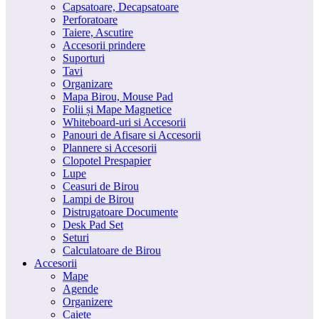
Capsatoare, Decapsatoare
Perforatoare
Taiere, Ascutire
Accesorii prindere
Suporturi
Tavi
Organizare
Mapa Birou, Mouse Pad
Folii și Mape Magnetice
Whiteboard-uri si Accesorii
Panouri de Afisare si Accesorii
Plannere si Accesorii
Clopotel Prespapier
Lupe
Ceasuri de Birou
Lampi de Birou
Distrugatoare Documente
Desk Pad Set
Seturi
Calculatoare de Birou
Accesorii
Mape
Agende
Organizere
Caiete