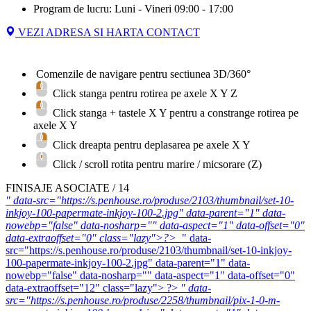
Program de lucru: Luni - Vineri 09:00 - 17:00
VEZI ADRESA SI HARTA CONTACT
Comenzile de navigare pentru sectiunea 3D/360°
Click stanga pentru rotirea pe axele X Y Z
Click stanga + tastele
X
Y
pentru a constrange rotirea pe
axele X Y
Click dreapta pentru deplasarea pe axele X Y
Click / scroll rotita pentru marire / micsorare (Z)
FINISAJE ASOCIATE / 14
" data-src="https://s.penhouse.ro/produse/2103/thumbnail/set-10-
inkjoy-100-papermate-inkjoy-100-2.jpg" data-parent="1" data-
nowebp="false" data-nosharp="" data-aspect="1" data-offset="0"
data-extraoffset="0" class="lazy">?>
" data-
src="https://s.penhouse.ro/produse/2103/thumbnail/set-10-inkjoy-
100-papermate-inkjoy-100-2.jpg" data-parent="1" data-
nowebp="false" data-nosharp="" data-aspect="1" data-offset="0"
data-extraoffset="12" class="lazy"> ?>
" data-
src="https://s.penhouse.ro/produse/2258/thumbnail/pix-1-0-m-