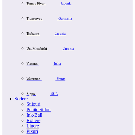
Tomoe River
Japonia
Transotype
Germania
Tsubame
Japonia
Uni Mitsubishi
Japonia
Visconti
Italia
Waterman
Franta
Zippo
SUA
Scriere
Stilouri
Penite Stilou
Ink-Ball
Rollere
Linere
Pixuri