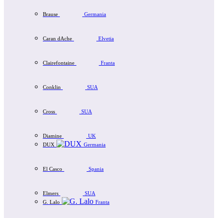
Brause
Germania
Caran dAche
Elvetia
Clairefontaine
Franta
Conklin
SUA
Cross
SUA
Diamine
UK
DUX
Germania
El Casco
Spania
Elmers
SUA
G. Lalo
Franta