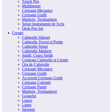
Touch Pen
Multipenuri
Creioane Mecanice
Creioane Grafit
Markere, Textmarkere
Seturi Instrumente de Scris
Desk Pen Set
Creativ
Caligrafie Stilouri
Caligrafie Tocuri si Penite
Caligrafie Seturi
Caligrafie Markere
Sigilii, Ceara Sigilii
Cerneala Caligrafie si Creativ
Ora de Caligrafie
Creioane Mecanice
Creioane Grafit
Accesorii Creioane Grafit
Creioane Colorate
Creioane Pastel
Markere, Textmarkere
Gouache
Linere
Lipire
Stergere