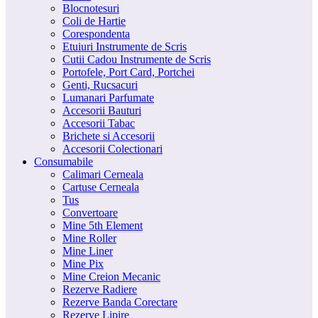
Blocnotesuri
Coli de Hartie
Corespondenta
Etuiuri Instrumente de Scris
Cutii Cadou Instrumente de Scris
Portofele, Port Card, Portchei
Genti, Rucsacuri
Lumanari Parfumate
Accesorii Bauturi
Accesorii Tabac
Brichete si Accesorii
Accesorii Colectionari
Consumabile
Calimari Cerneala
Cartuse Cerneala
Tus
Convertoare
Mine 5th Element
Mine Roller
Mine Liner
Mine Pix
Mine Creion Mecanic
Rezerve Radiere
Rezerve Banda Corectare
Rezerve Lipire