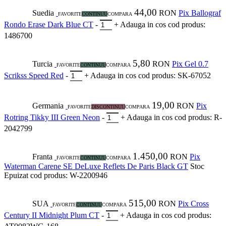
44,00
Suedia
RON
Pix Ballograf
FAVORITE
CONTINUU
COMPARA
Rondo Erase Dark Blue CT
-
+
Adauga in cos
cod produs:
1486700
5,80
Turcia
RON
Pix Gel 0.7
FAVORITE
CONTINUU
COMPARA
Scrikss Speed Red
-
+
Adauga in cos
cod produs: SK-67052
19,00
Germania
RON
Pix
FAVORITE
DISCONTINUU
COMPARA
Rotring Tikky III Green Neon
-
+
Adauga in cos
cod produs: R-
2042799
1.450,00
Franta
RON
Pix
FAVORITE
CONTINUU
COMPARA
Waterman Carene SE DeLuxe Reflets De Paris Black GT
Stoc
Epuizat
cod produs: W-2200946
515,00
SUA
RON
Pix Cross
FAVORITE
CONTINUU
COMPARA
Century II Midnight Plum CT
-
+
Adauga in cos
cod produs: