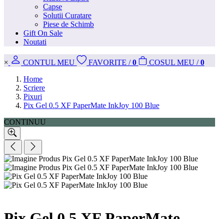
Capse
Solutii Curatare
Piese de Schimb
Gift On Sale
Noutati
×
CONT
UL MEU
FAVORITE
/
0
COS
UL MEU
/
0
Home
Scriere
Pixuri
Pix Gel 0.5 XF PaperMate InkJoy 100 Blue
CONTINUU
Pix Gel 0.5 XF PaperMate