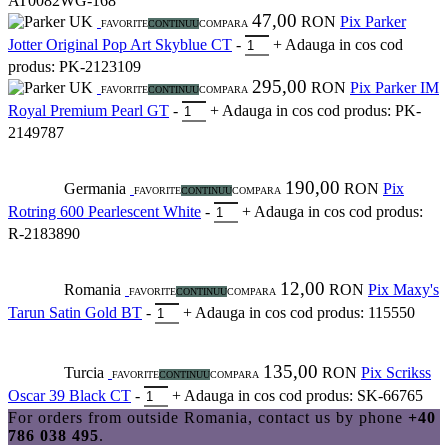
AT0082WG-168
47,00
UK
RON
Pix Parker
FAVORITE
CONTINUU
COMPARA
Jotter Original Pop Art Skyblue CT
-
+
Adauga in cos
cod
produs: PK-2123109
295,00
UK
RON
Pix Parker IM
FAVORITE
CONTINUU
COMPARA
Royal Premium Pearl GT
-
+
Adauga in cos
cod produs: PK-
2149787
190,00
Germania
RON
Pix
FAVORITE
CONTINUU
COMPARA
Rotring 600 Pearlescent White
-
+
Adauga in cos
cod produs:
R-2183890
12,00
Romania
RON
Pix Maxy's
FAVORITE
CONTINUU
COMPARA
Tarun Satin Gold BT
-
+
Adauga in cos
cod produs: 115550
135,00
Turcia
RON
Pix Scrikss
FAVORITE
CONTINUU
COMPARA
Oscar 39 Black CT
-
+
Adauga in cos
cod produs: SK-66765
For orders from outside Romania, contact us by phone
+40
786 038 495
.