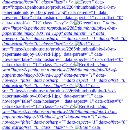
data-extraoffset="0" class="lazy">?>
" data-
src="https://s.penhouse.ro/produse/2264/thumbnail/pix-1-0-m-
papermate-inkjoy-100-green-1.jpg" data-parent="1" data-
nowebp="false" data-nosharp="" data-aspect="1" data-offset="0"
data-extraoffset="12" class="lazy"> ?>
Green
" data-
src="https://s.penhouse.ro/produse/2265/thumbnail/pix-1-0-m-
papermate-inkjoy-100-red-1.jpg" data-parent="1" data-
nowebp="false" data-nosharp="" data-aspect="1" data-offset="0"
data-extraoffset="0" class="lazy">?>
" data-
src="https://s.penhouse.ro/produse/2265/thumbnail/pix-1-0-m-
papermate-inkjoy-100-red-1.jpg" data-parent="1" data-
nowebp="false" data-nosharp="" data-aspect="1" data-offset="0"
data-extraoffset="12" class="lazy"> ?>
Red
" data-
src="https://s.penhouse.ro/produse/2266/thumbnail/pix-0-5-xf-
papermate-inkjoy-100-red-1.jpg" data-parent="1" data-
nowebp="false" data-nosharp="" data-aspect="1" data-offset="0"
data-extraoffset="0" class="lazy">?>
" data-
src="https://s.penhouse.ro/produse/2266/thumbnail/pix-0-5-xf-
papermate-inkjoy-100-red-1.jpg" data-parent="1" data-
nowebp="false" data-nosharp="" data-aspect="1" data-offset="0"
data-extraoffset="12" class="lazy"> ?>
Red
" data-
src="https://s.penhouse.ro/produse/2267/thumbnail/pix-1-0-m-
papermate-inkjoy-100-blue-1.jpg" data-parent="1" data-
nowebp="false" data-nosharp="" data-aspect="1" data-offset="0"
data-extraoffset="0" class="lazy">?>
" data-