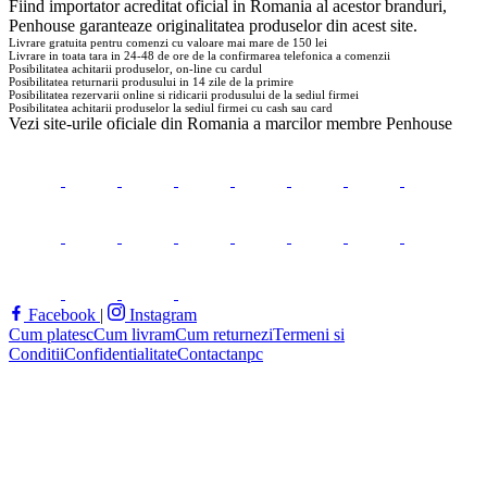
Fiind importator acreditat oficial in Romania al acestor branduri,
Penhouse
garanteaze originalitatea produselor din acest site.
Livrare gratuita pentru comenzi cu valoare mai mare de 150 lei
Livrare in toata tara in 24-48 de ore de la confirmarea telefonica a comenzii
Posibilitatea achitarii produselor, on-line cu cardul
Posibilitatea returnarii produsului in 14 zile de la primire
Posibilitatea rezervarii online si ridicarii produsului de la sediul firmei
Posibilitatea achitarii produselor la sediul firmei cu cash sau card
Vezi site-urile oficiale din Romania a marcilor membre
Penhouse
Facebook
|
Instagram
Cum platesc
Cum livram
Cum returnezi
Termeni si
Conditii
Confidentialitate
Contact
anpc