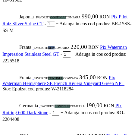
990,00
Japonia
RON
Pix Pilot
FAVORITE
CONTINUU
COMPARA
Raiz Silver Stripe CT
-
+
Adauga in cos
cod produs: BR-15SS-
SS-M
220,00
Franta
RON
Pix Waterman
FAVORITE
NEW
COMPARA
Impression Stainless Steel GT
-
+
Adauga in cos
cod produs:
2225518
345,00
Franta
RON
Pix
FAVORITE
CONTINUU
COMPARA
Waterman Hemisphere SE French Riviera Vineyard Green NPT
Stoc Epuizat
cod produs: W-2118284
190,00
Germania
RON
Pix
FAVORITE
CONTINUU
COMPARA
Rotring 600 Dark Stone
-
+
Adauga in cos
cod produs: RO-
2204408