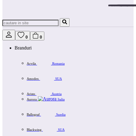
0
0
Branduri
Acvila
Romania
Amodex
SUA
Aristo
Austria
Aurora
Italia
Ballograf
Suedia
Blackwing
SUA