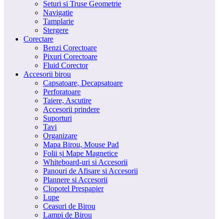
Seturi si Truse Geometrie
Navigatie
Tamplarie
Stergere
Corectare
Benzi Corectoare
Pixuri Corectoare
Fluid Corector
Accesorii birou
Capsatoare, Decapsatoare
Perforatoare
Taiere, Ascutire
Accesorii prindere
Suporturi
Tavi
Organizare
Mapa Birou, Mouse Pad
Folii și Mape Magnetice
Whiteboard-uri si Accesorii
Panouri de Afisare si Accesorii
Plannere si Accesorii
Clopotel Prespapier
Lupe
Ceasuri de Birou
Lampi de Birou