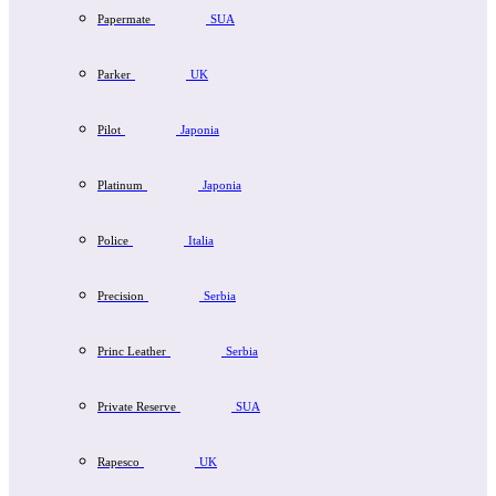
Papermate
SUA
Parker
UK
Pilot
Japonia
Platinum
Japonia
Police
Italia
Precision
Serbia
Princ Leather
Serbia
Private Reserve
SUA
Rapesco
UK