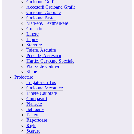
Creioane Grafit
Accesorii Creioane Grafit
Creioane Colorate
Creioane Pastel
Markere, Textmarkere
Gouache
Linere
Lipire
Stergere
Taiere, Ascutire
Pensule, Accesorii
Hartie, Cartoane Speciale
Plansa de Catifea
Slime
Proiectare
Tragator cu Tus
Creioane Mecanice
Linere Calibrate
Compasuri
Plansete
Sabloane
Echere
Raportoare
Rigle
Scarare