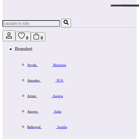
0
0
Branduri
Acvila
Romania
Amodex
SUA
Aristo
Austria
Aurora
Italia
Ballograf
Suedia