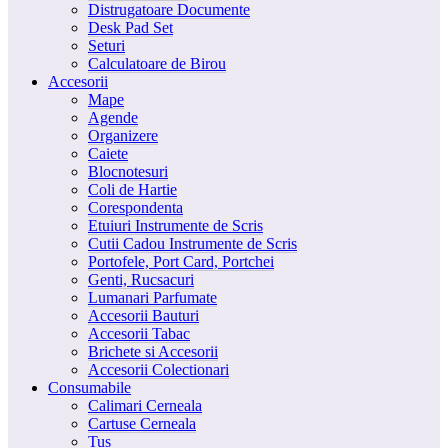
Distrugatoare Documente
Desk Pad Set
Seturi
Calculatoare de Birou
Accesorii
Mape
Agende
Organizere
Caiete
Blocnotesuri
Coli de Hartie
Corespondenta
Etuiuri Instrumente de Scris
Cutii Cadou Instrumente de Scris
Portofele, Port Card, Portchei
Genti, Rucsacuri
Lumanari Parfumate
Accesorii Bauturi
Accesorii Tabac
Brichete si Accesorii
Accesorii Colectionari
Consumabile
Calimari Cerneala
Cartuse Cerneala
Tus