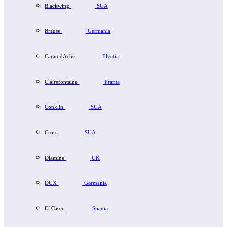
Blackwing
SUA
Brause
Germania
Caran dAche
Elvetia
Clairefontaine
Franta
Conklin
SUA
Cross
SUA
Diamine
UK
DUX
Germania
El Casco
Spania