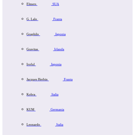
Elmers
SUA
G. Lalo
Franta
Graphilo
Japonia
Gravitas
Irlanda
Iroful
Japonia
Jacques Herbin
Franta
Kobra
Italia
KUM
Germania
Leonardo
Italia