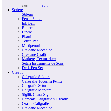
Zippo
SUA
Scriere
Stilouri
Penite Stilou
Ink-Ball
Rollere
Linere
Pixuri
Touch Pen
Multipenuri
Creioane Mecanice
Creioane Grafit
Markere, Textmarkere
Seturi Instrumente de Scris
Desk Pen Set
Creativ
Caligrafie Stilouri
Caligrafie Tocuri si Penite
Caligrafie Seturi
Caligrafie Markere
Sigilii, Ceara Sigilii
Cerneala Caligrafie si Creativ
Ora de Caligrafie
Creioane Mecanice