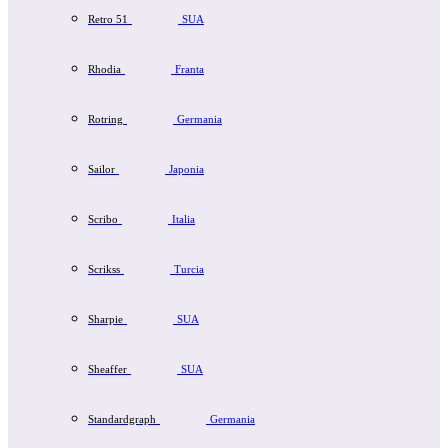
Retro 51
SUA
Rhodia
Franta
Rotring
Germania
Sailor
Japonia
Scribo
Italia
Scrikss
Turcia
Sharpie
SUA
Sheaffer
SUA
Standardgraph
Germania