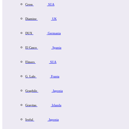
Cross
SUA
Diamine
UK
DUX
Germania
El Casco
Spania
Elmers
SUA
G. Lalo
Franta
Graphilo
Japonia
Gravitas
Irlanda
Iroful
Japonia