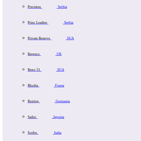
Precision
Serbia
Princ Leather
Serbia
Private Reserve
SUA
Rapesco
UK
Retro 51
SUA
Rhodia
Franta
Rotring
Germania
Sailor
Japonia
Scribo
Italia