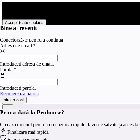
PENHOUSE foloseste cookies pentru a tine minte faptul ca v-ati logat p
livra functii avansate si continut personalizat de marketing.
Pentru a va putea bucura de intreaga experienta ca vizitator PENHOUS
Accept toate cookies
Bine ai revenit
Personalizare cookies
Conectează-te pentru a continua
Preferinte pentru cookies
Adresa de email
*
×
Categorie
Introduceti adresa de email.
Strict
Parola
*
Serviciile strict necesare sunt absolut necesare pentru fu
necesare
Serviciile de marketing sunt folosite pentru a urmări vizit
Marketing
valoroase pentru editorii și agenții de publicitate terți.
Introduceti parola.
Analitice
Serviciile de analiză servesc la îmbunătățirea performanțe
Recupereaza parola
Intra in cont
Salveaza
Prima dată la Penhouse?
Creează un cont pentru comenzi mai rapide, favorite salvate și acces la i
Finalizare mai rapidă
Favorite sincronizate