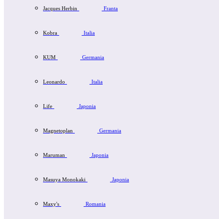
Jacques Herbin
Franta
Kobra
Italia
KUM
Germania
Leonardo
Italia
Life
Japonia
Magnetoplan
Germania
Maruman
Japonia
Masuya Monokaki
Japonia
Maxy's
Romania