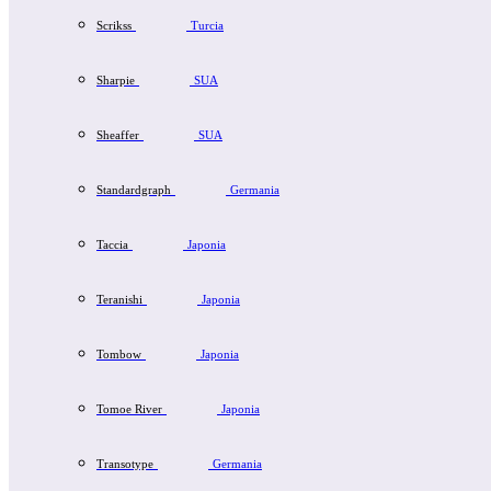
Scrikss
Turcia
Sharpie
SUA
Sheaffer
SUA
Standardgraph
Germania
Taccia
Japonia
Teranishi
Japonia
Tombow
Japonia
Tomoe River
Japonia
Transotype
Germania