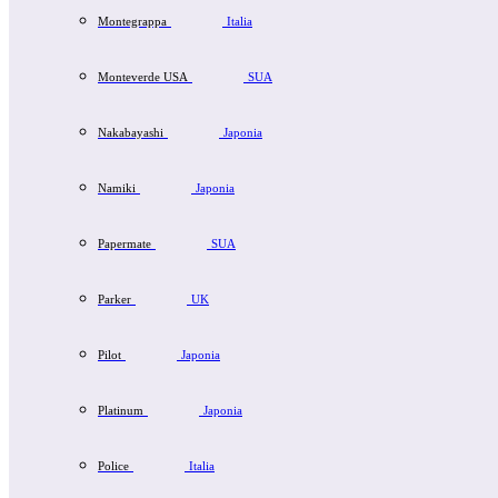
Montegrappa
Italia
Monteverde USA
SUA
Nakabayashi
Japonia
Namiki
Japonia
Papermate
SUA
Parker
UK
Pilot
Japonia
Platinum
Japonia
Police
Italia