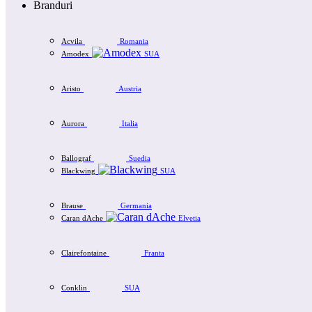
Branduri
Acvila
Romania
Amodex
SUA
Aristo
Austria
Aurora
Italia
Ballograf
Suedia
Blackwing
SUA
Brause
Germania
Caran dAche
Elvetia
Clairefontaine
Franta
Conklin
SUA