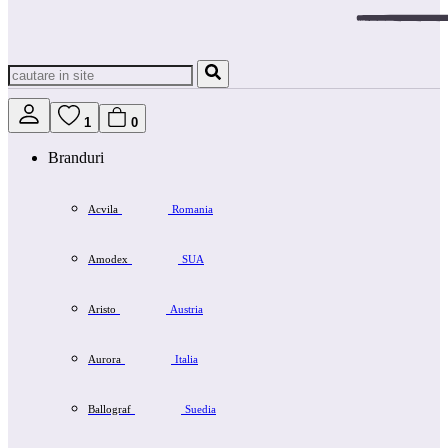
1
0
Branduri
Acvila
Romania
Amodex
SUA
Aristo
Austria
Aurora
Italia
Ballograf
Suedia