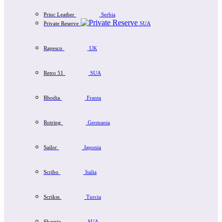
Princ Leather
Serbia
Private Reserve
SUA
Rapesco
UK
Retro 51
SUA
Rhodia
Franta
Rotring
Germania
Sailor
Japonia
Scribo
Italia
Scrikss
Turcia
Sharpie
SUA