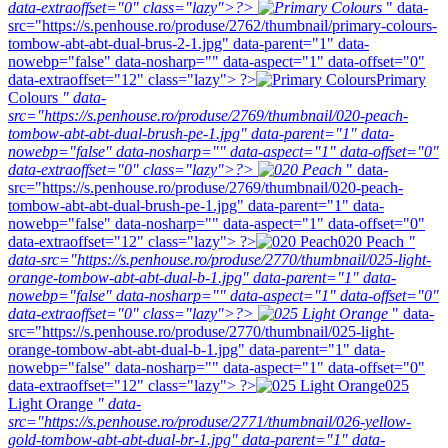
data-extraoffset="0" class="lazy">?>
" data-
src="https://s.penhouse.ro/produse/2762/thumbnail/primary-colours-
tombow-abt-abt-dual-brus-2-1.jpg" data-parent="1" data-
nowebp="false" data-nosharp="" data-aspect="1" data-offset="0"
data-extraoffset="12" class="lazy"> ?>
Primary
Colours
" data-
src="https://s.penhouse.ro/produse/2769/thumbnail/020-peach-
tombow-abt-abt-dual-brush-pe-1.jpg" data-parent="1" data-
nowebp="false" data-nosharp="" data-aspect="1" data-offset="0"
data-extraoffset="0" class="lazy">?>
" data-
src="https://s.penhouse.ro/produse/2769/thumbnail/020-peach-
tombow-abt-abt-dual-brush-pe-1.jpg" data-parent="1" data-
nowebp="false" data-nosharp="" data-aspect="1" data-offset="0"
data-extraoffset="12" class="lazy"> ?>
020 Peach
"
data-src="https://s.penhouse.ro/produse/2770/thumbnail/025-light-
orange-tombow-abt-abt-dual-b-1.jpg" data-parent="1" data-
nowebp="false" data-nosharp="" data-aspect="1" data-offset="0"
data-extraoffset="0" class="lazy">?>
" data-
src="https://s.penhouse.ro/produse/2770/thumbnail/025-light-
orange-tombow-abt-abt-dual-b-1.jpg" data-parent="1" data-
nowebp="false" data-nosharp="" data-aspect="1" data-offset="0"
data-extraoffset="12" class="lazy"> ?>
025
Light Orange
" data-
src="https://s.penhouse.ro/produse/2771/thumbnail/026-yellow-
gold-tombow-abt-abt-dual-br-1.jpg" data-parent="1" data-