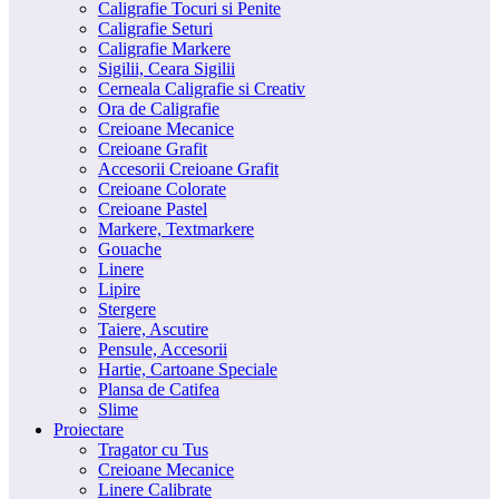
Caligrafie Tocuri si Penite
Caligrafie Seturi
Caligrafie Markere
Sigilii, Ceara Sigilii
Cerneala Caligrafie si Creativ
Ora de Caligrafie
Creioane Mecanice
Creioane Grafit
Accesorii Creioane Grafit
Creioane Colorate
Creioane Pastel
Markere, Textmarkere
Gouache
Linere
Lipire
Stergere
Taiere, Ascutire
Pensule, Accesorii
Hartie, Cartoane Speciale
Plansa de Catifea
Slime
Proiectare
Tragator cu Tus
Creioane Mecanice
Linere Calibrate