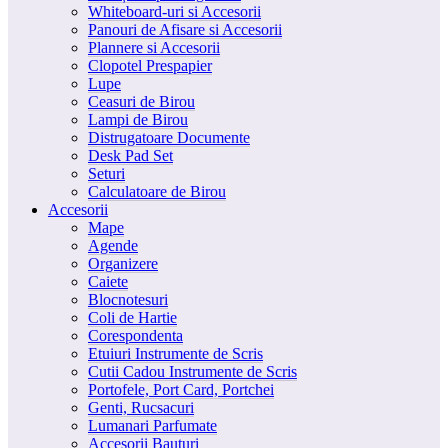
Whiteboard-uri si Accesorii
Panouri de Afisare si Accesorii
Plannere si Accesorii
Clopotel Prespapier
Lupe
Ceasuri de Birou
Lampi de Birou
Distrugatoare Documente
Desk Pad Set
Seturi
Calculatoare de Birou
Accesorii
Mape
Agende
Organizere
Caiete
Blocnotesuri
Coli de Hartie
Corespondenta
Etuiuri Instrumente de Scris
Cutii Cadou Instrumente de Scris
Portofele, Port Card, Portchei
Genti, Rucsacuri
Lumanari Parfumate
Accesorii Bauturi