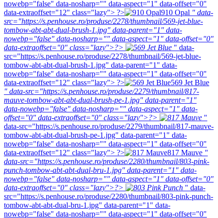
nowebp="false" data-nosharp="" data-aspect="1" data-offset="0"
data-extraoffset="12" class="lazy"> ?>
910 Opal
" data-
src="https://s.penhouse.ro/produse/2278/thumbnail/569-jet-blue-
tombow-abt-abt-dual-brush-1.jpg" data-parent="1" data-
nowebp="false" data-nosharp="" data-aspect="1" data-offset="0"
data-extraoffset="0" class="lazy">?>
" data-
src="https://s.penhouse.ro/produse/2278/thumbnail/569-jet-blue-
tombow-abt-abt-dual-brush-1.jpg" data-parent="1" data-
nowebp="false" data-nosharp="" data-aspect="1" data-offset="0"
data-extraoffset="12" class="lazy"> ?>
569 Jet Blue
" data-src="https://s.penhouse.ro/produse/2279/thumbnail/817-
mauve-tombow-abt-abt-dual-brush-pe-1.jpg" data-parent="1"
data-nowebp="false" data-nosharp="" data-aspect="1" data-
offset="0" data-extraoffset="0" class="lazy">?>
"
data-src="https://s.penhouse.ro/produse/2279/thumbnail/817-mauve-
tombow-abt-abt-dual-brush-pe-1.jpg" data-parent="1" data-
nowebp="false" data-nosharp="" data-aspect="1" data-offset="0"
data-extraoffset="12" class="lazy"> ?>
817 Mauve
"
data-src="https://s.penhouse.ro/produse/2280/thumbnail/803-pink-
punch-tombow-abt-abt-dual-bru-1.jpg" data-parent="1" data-
nowebp="false" data-nosharp="" data-aspect="1" data-offset="0"
data-extraoffset="0" class="lazy">?>
" data-
src="https://s.penhouse.ro/produse/2280/thumbnail/803-pink-punch-
tombow-abt-abt-dual-bru-1.jpg" data-parent="1" data-
nowebp="false" data-nosharp="" data-aspect="1" data-offset="0"