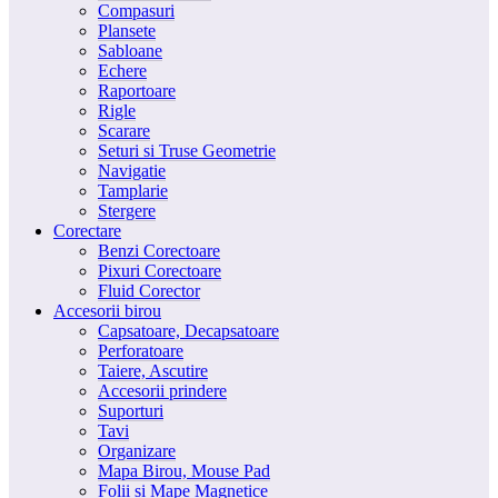
Compasuri
Plansete
Sabloane
Echere
Raportoare
Rigle
Scarare
Seturi si Truse Geometrie
Navigatie
Tamplarie
Stergere
Corectare
Benzi Corectoare
Pixuri Corectoare
Fluid Corector
Accesorii birou
Capsatoare, Decapsatoare
Perforatoare
Taiere, Ascutire
Accesorii prindere
Suporturi
Tavi
Organizare
Mapa Birou, Mouse Pad
Folii și Mape Magnetice