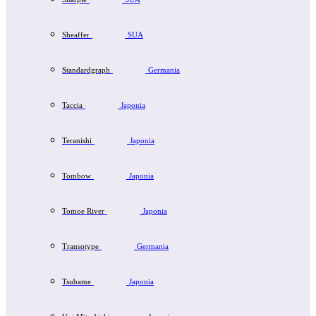
Sheaffer
SUA
Standardgraph
Germania
Taccia
Japonia
Teranishi
Japonia
Tombow
Japonia
Tomoe River
Japonia
Transotype
Germania
Tsubame
Japonia