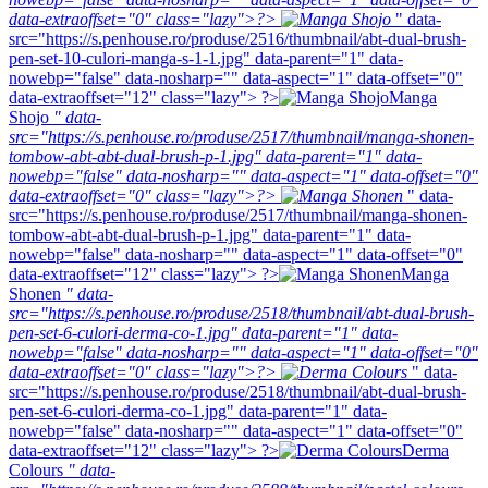
data-extraoffset="0" class="lazy">?>
" data-
src="https://s.penhouse.ro/produse/2516/thumbnail/abt-dual-brush-
pen-set-10-culori-manga-s-1-1.jpg" data-parent="1" data-
nowebp="false" data-nosharp="" data-aspect="1" data-offset="0"
data-extraoffset="12" class="lazy"> ?>
Manga
Shojo
" data-
src="https://s.penhouse.ro/produse/2517/thumbnail/manga-shonen-
tombow-abt-abt-dual-brush-p-1.jpg" data-parent="1" data-
nowebp="false" data-nosharp="" data-aspect="1" data-offset="0"
data-extraoffset="0" class="lazy">?>
" data-
src="https://s.penhouse.ro/produse/2517/thumbnail/manga-shonen-
tombow-abt-abt-dual-brush-p-1.jpg" data-parent="1" data-
nowebp="false" data-nosharp="" data-aspect="1" data-offset="0"
data-extraoffset="12" class="lazy"> ?>
Manga
Shonen
" data-
src="https://s.penhouse.ro/produse/2518/thumbnail/abt-dual-brush-
pen-set-6-culori-derma-co-1.jpg" data-parent="1" data-
nowebp="false" data-nosharp="" data-aspect="1" data-offset="0"
data-extraoffset="0" class="lazy">?>
" data-
src="https://s.penhouse.ro/produse/2518/thumbnail/abt-dual-brush-
pen-set-6-culori-derma-co-1.jpg" data-parent="1" data-
nowebp="false" data-nosharp="" data-aspect="1" data-offset="0"
data-extraoffset="12" class="lazy"> ?>
Derma
Colours
" data-