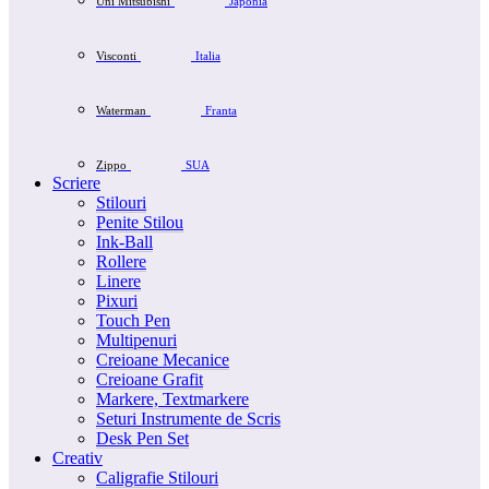
Uni Mitsubishi
Japonia
Visconti
Italia
Waterman
Franta
Zippo
SUA
Scriere
Stilouri
Penite Stilou
Ink-Ball
Rollere
Linere
Pixuri
Touch Pen
Multipenuri
Creioane Mecanice
Creioane Grafit
Markere, Textmarkere
Seturi Instrumente de Scris
Desk Pen Set
Creativ
Caligrafie Stilouri