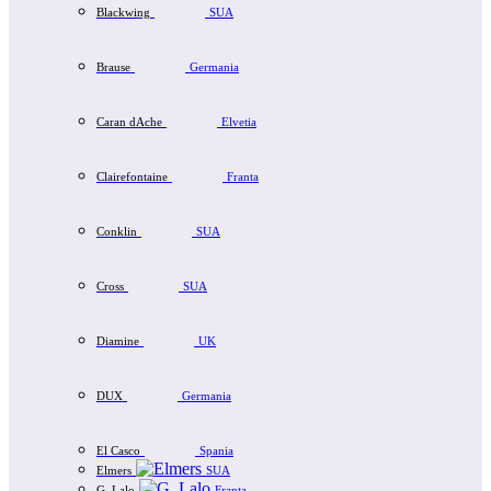
Blackwing
SUA
Brause
Germania
Caran dAche
Elvetia
Clairefontaine
Franta
Conklin
SUA
Cross
SUA
Diamine
UK
DUX
Germania
El Casco
Spania
Elmers
SUA
G. Lalo
Franta