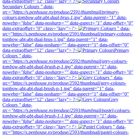
data-extraoffset="12" class="lazy"> ?>
Secundary Colours
" data-
src="https://s.penhouse.ro/produse/2591/thumbnail/primary-
colours-tombow-abt-abt-dual-brus-1.jpg" data-parent="1" data-
nowebp="false" data-nosharp="" data-aspect="1" data-offset="0"
data-extraoffset="0" class="lazy">?>
" data-
src="https://s.penhouse.ro/produse/2591/thumbnail/primary-colours-
tombow-abt-abt-dual-brus-1.jpg" data-parent="1" data-
nowebp="false" data-nosharp="" data-aspect="1" data-offset="0"
data-extraoffset="12" class="lazy"> ?>
Primary
Colours
" data-
src="https://s.penhouse.ro/produse/2592/thumbnail/grey-colours-
tombow-abt-abt-dual-brush-p-1.jpg" data-parent="1" data-
nowebp="false" data-nosharp="" data-aspect="1" data-offset="0"
data-extraoffset="0" class="lazy">?>
" data-
src="https://s.penhouse.ro/produse/2592/thumbnail/grey-colours-
tombow-abt-abt-dual-brush-p-1.jpg" data-parent="1" data-
nowebp="false" data-nosharp="" data-aspect="1" data-offset="0"
data-extraoffset="12" class="lazy"> ?>
Grey
Colours
" data-
src="https://s.penhouse.ro/produse/2593/thumbnail/pastel-colours-
tombow-abt-abt-dual-brush-1-1.jpg" data-parent="1" data-
nowebp="false" data-nosharp="" data-aspect="1" data-offset="0"
data-extraoffset="0" class="lazy">?>
" data-
src="https://s.penhouse.ro/produse/2593/thumbnail/pastel-colours-