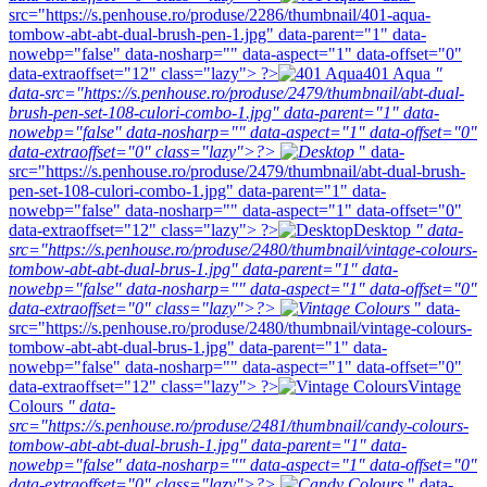
src="https://s.penhouse.ro/produse/2286/thumbnail/401-aqua-
tombow-abt-abt-dual-brush-pen-1.jpg" data-parent="1" data-
nowebp="false" data-nosharp="" data-aspect="1" data-offset="0"
data-extraoffset="12" class="lazy"> ?>
401 Aqua
"
data-src="https://s.penhouse.ro/produse/2479/thumbnail/abt-dual-
brush-pen-set-108-culori-combo-1.jpg" data-parent="1" data-
nowebp="false" data-nosharp="" data-aspect="1" data-offset="0"
data-extraoffset="0" class="lazy">?>
" data-
src="https://s.penhouse.ro/produse/2479/thumbnail/abt-dual-brush-
pen-set-108-culori-combo-1.jpg" data-parent="1" data-
nowebp="false" data-nosharp="" data-aspect="1" data-offset="0"
data-extraoffset="12" class="lazy"> ?>
Desktop
" data-
src="https://s.penhouse.ro/produse/2480/thumbnail/vintage-colours-
tombow-abt-abt-dual-brus-1.jpg" data-parent="1" data-
nowebp="false" data-nosharp="" data-aspect="1" data-offset="0"
data-extraoffset="0" class="lazy">?>
" data-
src="https://s.penhouse.ro/produse/2480/thumbnail/vintage-colours-
tombow-abt-abt-dual-brus-1.jpg" data-parent="1" data-
nowebp="false" data-nosharp="" data-aspect="1" data-offset="0"
data-extraoffset="12" class="lazy"> ?>
Vintage
Colours
" data-
src="https://s.penhouse.ro/produse/2481/thumbnail/candy-colours-
tombow-abt-abt-dual-brush-1.jpg" data-parent="1" data-
nowebp="false" data-nosharp="" data-aspect="1" data-offset="0"
data-extraoffset="0" class="lazy">?>
" data-