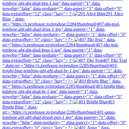
tombow-abt-abt-dual-bru-1.jpg" data-parent="1" data-
nowebp="false" data-nosharp="" data-aspect="1" data-offset="0"
data-extraoffset="12" class="lazy"> ?>
291 Alice
Blue
" data-
src="https://s.penhouse.ro/produse/2284/thumbnail/407-tiki-teal-
tombow-abt-abt-dual-brus-1.jpg" data-parent="1" data-
nowebp="false" data-nosharp="" data-aspect="1" data-offset="0"
data-extraoffset="0" class="lazy">?>
" data-
src="https://s.penhouse.ro/produse/2284/thumbnail/407-tiki-teal-
tombow-abt-abt-dual-brus-1.jpg" data-parent="1" data-
nowebp="false" data-nosharp="" data-aspect="1" data-offset="0"
data-extraoffset="12" class="lazy"> ?>
407 Tiki Teal
" data-src="https://s.penhouse.ro/produse/2285/thumbnail/403-
bright-blue-tombow-abt-abt-dual-br-1.jpg" data-parent="1" data-
nowebp="false" data-nosharp="" data-aspect="1" data-offset="0"
data-extraoffset="0" class="lazy">?>
" data-
src="https://s.penhouse.ro/produse/2285/thumbnail/403-bright-blue-
tombow-abt-abt-dual-br-1.jpg" data-parent="1" data-
nowebp="false" data-nosharp="" data-aspect="1" data-offset="0"
data-extraoffset="12" class="lazy"> ?>
403
Bright Blue
" data-
src="https://s.penhouse.ro/produse/2286/thumbnail/401-aqua-
tombow-abt-abt-dual-brush-pen-1.jpg" data-parent="1" data-
nowebp="false" data-nosharp="" data-aspect="1" data-offset="0"
data-extraoffset="0" class="lazy">?>
" data-