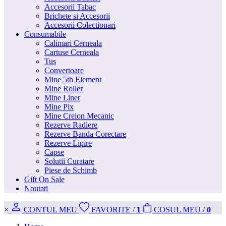
Accesorii Tabac
Brichete si Accesorii
Accesorii Colectionari
Consumabile
Calimari Cerneala
Cartuse Cerneala
Tus
Convertoare
Mine 5th Element
Mine Roller
Mine Liner
Mine Pix
Mine Creion Mecanic
Rezerve Radiere
Rezerve Banda Corectare
Rezerve Lipire
Capse
Solutii Curatare
Piese de Schimb
Gift On Sale
Noutati
×
CONT
UL MEU
FAVORITE
/
1
COS
UL MEU
/
0