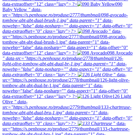
data-extraoffset="12" class="lazy"> ?>
090
Baby Yellow
" data-
src="https://s.penhouse.ro/produse/2777/thumbnail/098-avocado-
tombow-abt-abt-dual-brush-1.jpg" data-parent="1" data-
nowebp="false" data-nosharp="" data-aspect="1" data-offset="0"
data-extraoffset="0" class="lazy">?>
" data-
src="https://s.penhouse.ro/produse/2777/thumbnail/098-avocado-
tombow-abt-abt-dual-brush-1.jpg" data-parent="1" data-
nowebp="false" data-nosharp="" data-aspect="1" data-offset="0"
data-extraoffset="12" class="lazy"> ?>
098 Avocado
" data-src="https://s.penhouse.ro/produse/2778/thumbnail/126-
light-olive-tombow-abt-abt-dual-br-1.jpg" data-parent="1" data-
nowebp="false" data-nosharp="" data-aspect="1" data-offset="0"
data-extraoffset="0" class="lazy">?>
" data-
src="https://s.penhouse.ro/produse/2778/thumbnail/126-light-olive-
tombow-abt-abt-dual-br-1.jpg" data-parent="1" data-
nowebp="false" data-nosharp="" data-aspect="1" data-offset="0"
data-extraoffset="12" class="lazy"> ?>
126 Light
Olive
" data-
src="https://s.penhouse.ro/produse/2779/thumbnail/133-chartreuse-
tombow-abt-abt-dual-bru-1.jpg" data-parent="1" data-
nowebp="false" data-nosharp="" data-aspect="1" data-offset="0"
data-extraoffset="0" class="lazy">?>
" data-
src="https://s.penhouse.ro/produse/2779/thumbnail/133-chartreuse-
tombow-abt-abt-dual-bru-1.jpg" data-parent="1" data-