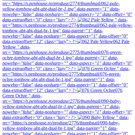
src="https://s.penhouse.ro/produse/2774/thumbnail/062-pale-
yellow-tombow-abt-abt-dual-br-1.jpg" data-parent="1" data-
nowebp="false" data-nosharp="" data-aspect="1" data-offset="0"
data-extraoffset="0" class="lazy">?>
" data-
src="https://s.penhouse.ro/produse/2774/thumbnail/062-pale-yellow-
tombow-abt-abt-dual-br-1.jpg" data-parent="1" data-
nowebp="false" data-nosharp="" data-aspect="1" data-offset="0"
data-extraoffset="12" class="lazy"> ?>
062 Pale
Yellow
" data-
src="https://s.penhouse.ro/produse/2775/thumbnail/076-green-
ochre-tombow-abt-abt-dual-br-1.jpg" data-parent="1" data-
nowebp="false" data-nosharp="" data-aspect="1" data-offset="0"
data-extraoffset="0" class="lazy">?>
" data-
src="https://s.penhouse.ro/produse/2775/thumbnail/076-green-
ochre-tombow-abt-abt-dual-br-1.jpg" data-parent="1" data-
nowebp="false" data-nosharp="" data-aspect="1" data-offset="0"
data-extraoffset="12" class="lazy"> ?>
076
Green Ochre
" data-
src="https://s.penhouse.ro/produse/2776/thumbnail/090-baby-
yellow-tombow-abt-abt-dual-br-1.jpg" data-parent="1" data-
nowebp="false" data-nosharp="" data-aspect="1" data-offset="0"
data-extraoffset="0" class="lazy">?>
" data-
src="https://s.penhouse.ro/produse/2776/thumbnail/090-baby-
yellow-tombow-abt-abt-dual-br-1.jpg" data-parent="1" data-
nowebp="false" data-nosharp="" data-aspect="1" data-offset="0"