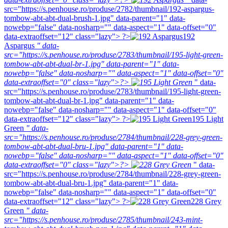
src="https://s.penhouse.ro/produse/2782/thumbnail/192-aspargus-
tombow-abt-abt-dual-brush-1.jpg" data-parent="1" data-
nowebp="false" data-nosharp="" data-aspect="1" data-offset="0"
data-extraoffset="12" class="lazy"> ?>
192
Aspargus
" data-
src="https://s.penhouse.ro/produse/2783/thumbnail/195-light-green-
tombow-abt-abt-dual-br-1.jpg" data-parent="1" data-
nowebp="false" data-nosharp="" data-aspect="1" data-offset="0"
data-extraoffset="0" class="lazy">?>
" data-
src="https://s.penhouse.ro/produse/2783/thumbnail/195-light-green-
tombow-abt-abt-dual-br-1.jpg" data-parent="1" data-
nowebp="false" data-nosharp="" data-aspect="1" data-offset="0"
data-extraoffset="12" class="lazy"> ?>
195 Light
Green
" data-
src="https://s.penhouse.ro/produse/2784/thumbnail/228-grey-green-
tombow-abt-abt-dual-bru-1.jpg" data-parent="1" data-
nowebp="false" data-nosharp="" data-aspect="1" data-offset="0"
data-extraoffset="0" class="lazy">?>
" data-
src="https://s.penhouse.ro/produse/2784/thumbnail/228-grey-green-
tombow-abt-abt-dual-bru-1.jpg" data-parent="1" data-
nowebp="false" data-nosharp="" data-aspect="1" data-offset="0"
data-extraoffset="12" class="lazy"> ?>
228 Grey
Green
" data-
src="https://s.penhouse.ro/produse/2785/thumbnail/243-mint-