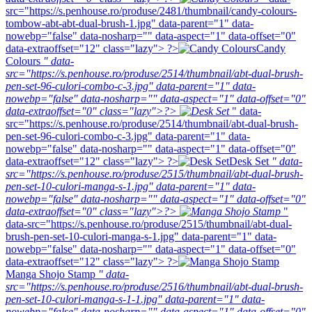
src="https://s.penhouse.ro/produse/2481/thumbnail/candy-colours-
tombow-abt-abt-dual-brush-1.jpg" data-parent="1" data-
nowebp="false" data-nosharp="" data-aspect="1" data-offset="0"
data-extraoffset="12" class="lazy"> ?>
Candy
Colours
" data-
src="https://s.penhouse.ro/produse/2514/thumbnail/abt-dual-brush-
pen-set-96-culori-combo-c-3.jpg" data-parent="1" data-
nowebp="false" data-nosharp="" data-aspect="1" data-offset="0"
data-extraoffset="0" class="lazy">?>
" data-
src="https://s.penhouse.ro/produse/2514/thumbnail/abt-dual-brush-
pen-set-96-culori-combo-c-3.jpg" data-parent="1" data-
nowebp="false" data-nosharp="" data-aspect="1" data-offset="0"
data-extraoffset="12" class="lazy"> ?>
Desk Set
" data-
src="https://s.penhouse.ro/produse/2515/thumbnail/abt-dual-brush-
pen-set-10-culori-manga-s-1.jpg" data-parent="1" data-
nowebp="false" data-nosharp="" data-aspect="1" data-offset="0"
data-extraoffset="0" class="lazy">?>
"
data-src="https://s.penhouse.ro/produse/2515/thumbnail/abt-dual-
brush-pen-set-10-culori-manga-s-1.jpg" data-parent="1" data-
nowebp="false" data-nosharp="" data-aspect="1" data-offset="0"
data-extraoffset="12" class="lazy"> ?>
Manga Shojo Stamp
" data-
src="https://s.penhouse.ro/produse/2516/thumbnail/abt-dual-brush-
pen-set-10-culori-manga-s-1-1.jpg" data-parent="1" data-
nowebp="false" data-nosharp="" data-aspect="1" data-offset="0"