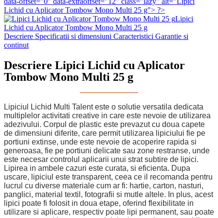
data-offset="0" data-extraoffset="12" class="lazy" alt="Lipici
Lichid cu Aplicator Tombow Mono Multi 25 g"> ?>
Lipici
Lichid cu Aplicator Tombow Mono Multi 25 g
Descriere
Specificatii si dimensiuni
Caracteristici
Garantie si
continut
Descriere Lipici Lichid cu Aplicator
Tombow Mono Multi 25 g
Lipiciul Lichid Multi Talent este o solutie versatila dedicata
multiplelor activitati creative in care este nevoie de utilizarea
adezivului. Corpul de plastic este prevazut cu doua capete
de dimensiuni diferite, care permit utilizarea lipiciului fie pe
portiuni extinse, unde este nevoie de acoperire rapida si
generoasa, fie pe portiuni delicate sau zone restranse, unde
este necesar controlul aplicarii unui strat subtire de lipici.
Lipirea in ambele cazuri este curata, si eficienta. Dupa
uscare, lipiciul este transparent, ceea ce il recomanda pentru
lucrul cu diverse materiale cum ar fi:
hartie, carton, nasturi,
panglici, material textil, fotografii si mutle altele. In plus, acest
lipici poate fi folosit in doua etape, oferind flexibilitate in
utilizare si aplicare, respectiv poate lipi permanent, sau poate