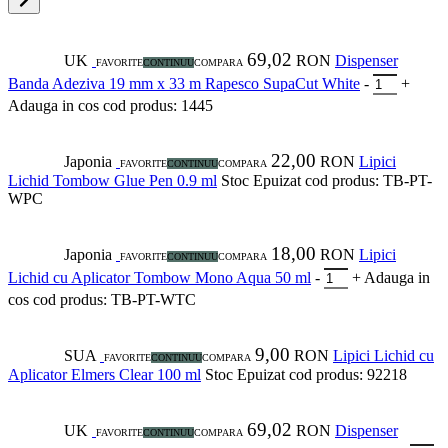
69,02
UK
RON
Dispenser
FAVORITE
CONTINUU
COMPARA
Banda Adeziva 19 mm x 33 m Rapesco SupaCut White
-
+
Adauga in cos
cod produs: 1445
22,00
Japonia
RON
Lipici
FAVORITE
CONTINUU
COMPARA
Lichid Tombow Glue Pen 0.9 ml
Stoc Epuizat
cod produs: TB-PT-
WPC
18,00
Japonia
RON
Lipici
FAVORITE
CONTINUU
COMPARA
Lichid cu Aplicator Tombow Mono Aqua 50 ml
-
+
Adauga in
cos
cod produs: TB-PT-WTC
9,00
SUA
RON
Lipici Lichid cu
FAVORITE
CONTINUU
COMPARA
Aplicator Elmers Clear 100 ml
Stoc Epuizat
cod produs: 92218
69,02
UK
RON
Dispenser
FAVORITE
CONTINUU
COMPARA