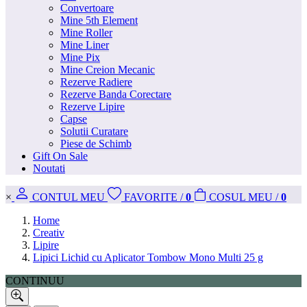
Convertoare
Mine 5th Element
Mine Roller
Mine Liner
Mine Pix
Mine Creion Mecanic
Rezerve Radiere
Rezerve Banda Corectare
Rezerve Lipire
Capse
Solutii Curatare
Piese de Schimb
Gift On Sale
Noutati
×
CONT
UL MEU
FAVORITE
/
0
COS
UL MEU
/
0
Home
Creativ
Lipire
Lipici Lichid cu Aplicator Tombow Mono Multi 25 g
CONTINUU