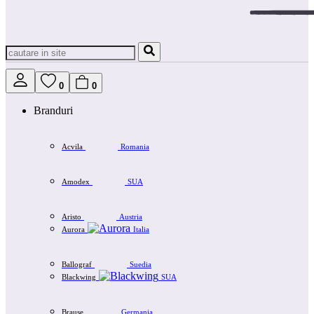
0
0
Branduri
Acvila
Romania
Amodex
SUA
Aristo
Austria
Aurora
Italia
Ballograf
Suedia
Blackwing
SUA
Brause
Germania