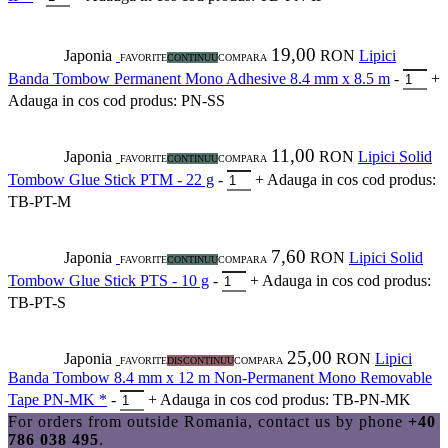
19,00
Japonia
RON
Lipici
FAVORITE
CONTINUU
COMPARA
Banda Tombow Permanent Mono Adhesive 8.4 mm x 8.5 m
-
+
Adauga in cos
cod produs: PN-SS
11,00
Japonia
RON
Lipici Solid
FAVORITE
CONTINUU
COMPARA
Tombow Glue Stick PTM - 22 g
-
+
Adauga in cos
cod produs:
TB-PT-M
7,60
Japonia
RON
Lipici Solid
FAVORITE
CONTINUU
COMPARA
Tombow Glue Stick PTS - 10 g
-
+
Adauga in cos
cod produs:
TB-PT-S
25,00
Japonia
RON
Lipici
FAVORITE
DISCONTINUU
COMPARA
Banda Tombow 8.4 mm x 12 m Non-Permanent Mono Removable
Tape PN-MK *
-
+
Adauga in cos
cod produs: TB-PN-MK
For orders from outside Romania, contact us by phone
+40
786 038 495
.