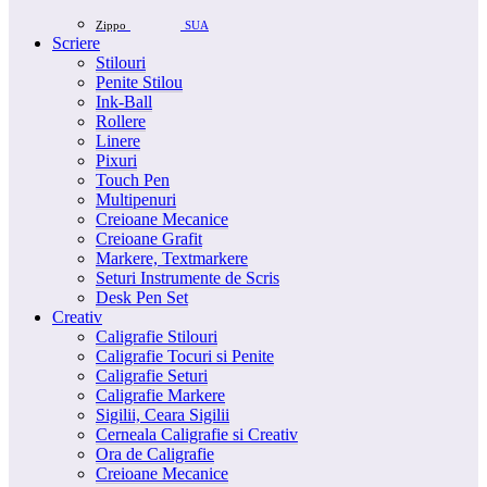
Zippo
SUA
Scriere
Stilouri
Penite Stilou
Ink-Ball
Rollere
Linere
Pixuri
Touch Pen
Multipenuri
Creioane Mecanice
Creioane Grafit
Markere, Textmarkere
Seturi Instrumente de Scris
Desk Pen Set
Creativ
Caligrafie Stilouri
Caligrafie Tocuri si Penite
Caligrafie Seturi
Caligrafie Markere
Sigilii, Ceara Sigilii
Cerneala Caligrafie si Creativ
Ora de Caligrafie
Creioane Mecanice