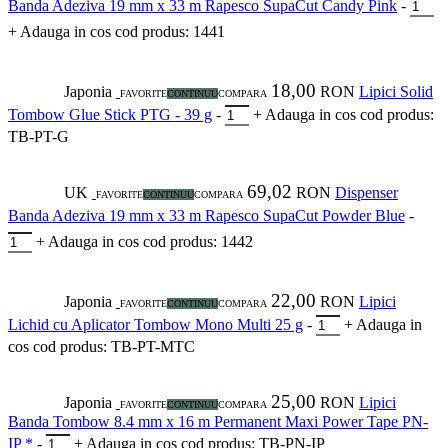
Banda Adeziva 19 mm x 33 m Rapesco SupaCut Candy Pink
-
+
Adauga in cos
cod produs: 1441
18,00
Japonia
RON
Lipici Solid
FAVORITE
CONTINUU
COMPARA
Tombow Glue Stick PTG - 39 g
-
+
Adauga in cos
cod produs:
TB-PT-G
69,02
UK
RON
Dispenser
FAVORITE
CONTINUU
COMPARA
Banda Adeziva 19 mm x 33 m Rapesco SupaCut Powder Blue
-
+
Adauga in cos
cod produs: 1442
22,00
Japonia
RON
Lipici
FAVORITE
CONTINUU
COMPARA
Lichid cu Aplicator Tombow Mono Multi 25 g
-
+
Adauga in
cos
cod produs: TB-PT-MTC
25,00
Japonia
RON
Lipici
FAVORITE
CONTINUU
COMPARA
Banda Tombow 8.4 mm x 16 m Permanent Maxi Power Tape PN-
IP *
-
+
Adauga in cos
cod produs: TB-PN-IP