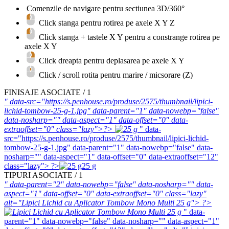
Comenzile de navigare pentru sectiunea 3D/360°
Click stanga pentru rotirea pe axele X Y Z
Click stanga + tastele
X
Y
pentru a constrange rotirea pe
axele X Y
Click dreapta pentru deplasarea pe axele X Y
Click / scroll rotita pentru marire / micsorare (Z)
FINISAJE ASOCIATE / 1
" data-src="https://s.penhouse.ro/produse/2575/thumbnail/lipici-
lichid-tombow-25-g-1.jpg" data-parent="1" data-nowebp="false"
data-nosharp="" data-aspect="1" data-offset="0" data-
extraoffset="0" class="lazy">?>
" data-
src="https://s.penhouse.ro/produse/2575/thumbnail/lipici-lichid-
tombow-25-g-1.jpg" data-parent="1" data-nowebp="false" data-
nosharp="" data-aspect="1" data-offset="0" data-extraoffset="12"
class="lazy"> ?>
25 g
TIPURI ASOCIATE / 1
" data-parent="2" data-nowebp="false" data-nosharp="" data-
aspect="1" data-offset="0" data-extraoffset="0" class="lazy"
alt="Lipici Lichid cu Aplicator Tombow Mono Multi 25 g"> ?>
" data-
parent="1" data-nowebp="false" data-nosharp="" data-aspect="1"