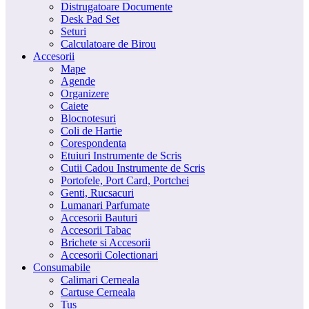
Distrugatoare Documente
Desk Pad Set
Seturi
Calculatoare de Birou
Accesorii
Mape
Agende
Organizere
Caiete
Blocnotesuri
Coli de Hartie
Corespondenta
Etuiuri Instrumente de Scris
Cutii Cadou Instrumente de Scris
Portofele, Port Card, Portchei
Genti, Rucsacuri
Lumanari Parfumate
Accesorii Bauturi
Accesorii Tabac
Brichete si Accesorii
Accesorii Colectionari
Consumabile
Calimari Cerneala
Cartuse Cerneala
Tus