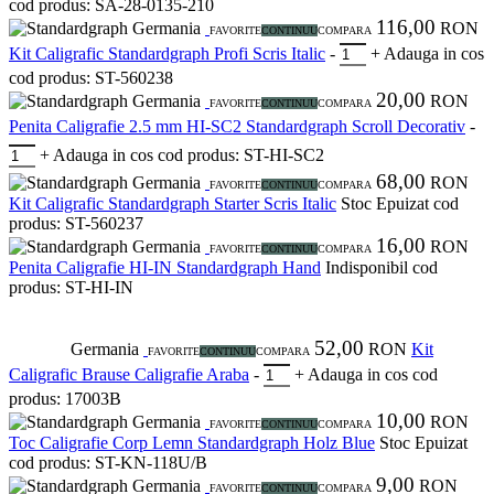
cod produs: SA-28-0135-210
116,00
Germania
RON
FAVORITE
CONTINUU
COMPARA
Kit Caligrafic Standardgraph Profi Scris Italic
-
+
Adauga in cos
cod produs: ST-560238
20,00
Germania
RON
FAVORITE
CONTINUU
COMPARA
Penita Caligrafie 2.5 mm HI-SC2 Standardgraph Scroll Decorativ
-
+
Adauga in cos
cod produs: ST-HI-SC2
68,00
Germania
RON
FAVORITE
CONTINUU
COMPARA
Kit Caligrafic Standardgraph Starter Scris Italic
Stoc Epuizat
cod
produs: ST-560237
16,00
Germania
RON
FAVORITE
CONTINUU
COMPARA
Penita Caligrafie HI-IN Standardgraph Hand
Indisponibil
cod
produs: ST-HI-IN
52,00
Germania
RON
Kit
FAVORITE
CONTINUU
COMPARA
Caligrafic Brause Caligrafie Araba
-
+
Adauga in cos
cod
produs: 17003B
10,00
Germania
RON
FAVORITE
CONTINUU
COMPARA
Toc Caligrafie Corp Lemn Standardgraph Holz Blue
Stoc Epuizat
cod produs: ST-KN-118U/B
9,00
Germania
RON
FAVORITE
CONTINUU
COMPARA