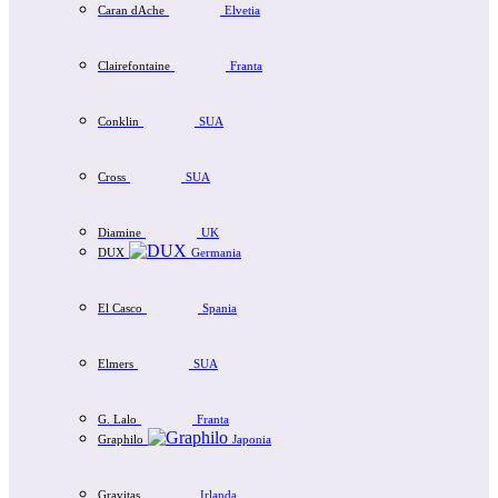
Caran dAche
Elvetia
Clairefontaine
Franta
Conklin
SUA
Cross
SUA
Diamine
UK
DUX
Germania
El Casco
Spania
Elmers
SUA
G. Lalo
Franta
Graphilo
Japonia
Gravitas
Irlanda