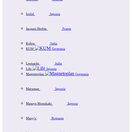
Iroful
Japonia
Jacques Herbin
Franta
Kobra
Italia
KUM
Germania
Leonardo
Italia
Life
Japonia
Magnetoplan
Germania
Maruman
Japonia
Masuya Monokaki
Japonia
Maxy's
Romania