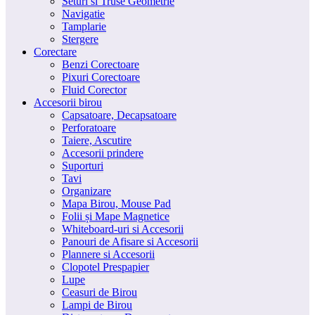
Seturi si Truse Geometrie
Navigatie
Tamplarie
Stergere
Corectare
Benzi Corectoare
Pixuri Corectoare
Fluid Corector
Accesorii birou
Capsatoare, Decapsatoare
Perforatoare
Taiere, Ascutire
Accesorii prindere
Suporturi
Tavi
Organizare
Mapa Birou, Mouse Pad
Folii și Mape Magnetice
Whiteboard-uri si Accesorii
Panouri de Afisare si Accesorii
Plannere si Accesorii
Clopotel Prespapier
Lupe
Ceasuri de Birou
Lampi de Birou