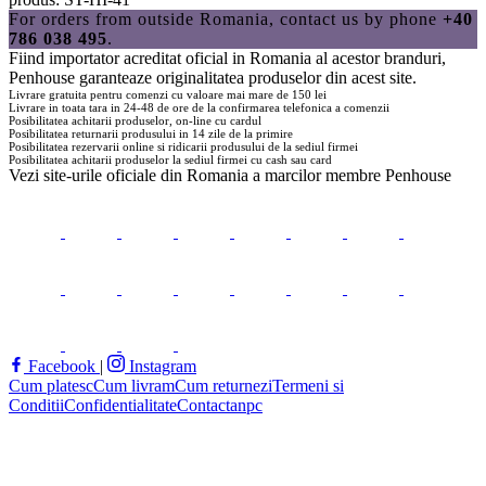
For orders from outside Romania, contact us by phone
+40
786 038 495
.
Fiind importator acreditat oficial in Romania al acestor branduri,
Penhouse
garanteaze originalitatea produselor din acest site.
Livrare gratuita pentru comenzi cu valoare mai mare de 150 lei
Livrare in toata tara in 24-48 de ore de la confirmarea telefonica a comenzii
Posibilitatea achitarii produselor, on-line cu cardul
Posibilitatea returnarii produsului in 14 zile de la primire
Posibilitatea rezervarii online si ridicarii produsului de la sediul firmei
Posibilitatea achitarii produselor la sediul firmei cu cash sau card
Vezi site-urile oficiale din Romania a marcilor membre
Penhouse
Facebook
|
Instagram
Cum platesc
Cum livram
Cum returnezi
Termeni si
Conditii
Confidentialitate
Contact
anpc