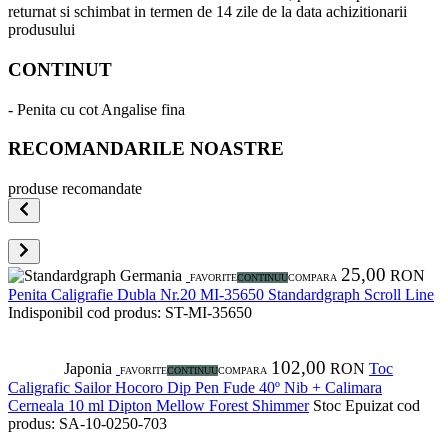
returnat si schimbat in termen de 14 zile de la data achizitionarii
produsului
CONTINUT
- Penita cu cot Angalise fina
RECOMANDARILE NOASTRE
produse recomandate
25,00
Germania
RON
FAVORITE
CONTINUU
COMPARA
Penita Caligrafie Dubla Nr.20 MI-35650 Standardgraph Scroll Line
Indisponibil
cod produs: ST-MI-35650
102,00
Japonia
RON
Toc
FAVORITE
CONTINUU
COMPARA
Caligrafic Sailor Hocoro Dip Pen Fude 40º Nib + Calimara
Cerneala 10 ml Dipton Mellow Forest Shimmer
Stoc Epuizat
cod
produs: SA-10-0250-703