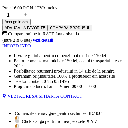
Pret:
16,00
RON
/ TVA inclus
-
+
Adauga in cos
ADAUGA LA FAVORITE
COMPARA PRODUSUL
Cumpara online in RATE fara dobanda
(intre 2 si 6 rate)
vezi detalii
INFO
3D INFO
Livrare gratuita pentru comenzi mai mari de 150 lei
Pentru comenzi mai mici de 150 lei, costul transportului este
20 lei
Posibilitatea returnarii produsului in 14 zile de la primire
Garantam originalitatea 100% a produselor din acest site
Telefon contact: 0786 038 495
Program de lucru: Luni - Vineri 09:00 - 17:00
VEZI ADRESA SI HARTA CONTACT
Comenzile de navigare pentru sectiunea 3D/360°
Click stanga pentru rotirea pe axele X Y Z