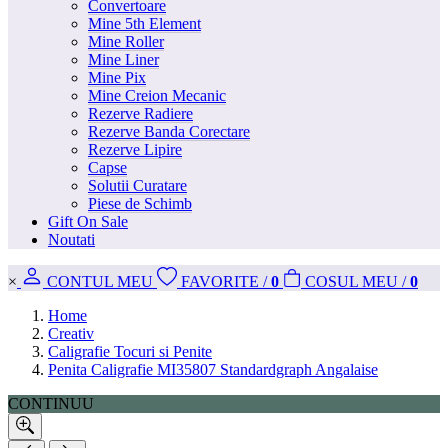
Convertoare
Mine 5th Element
Mine Roller
Mine Liner
Mine Pix
Mine Creion Mecanic
Rezerve Radiere
Rezerve Banda Corectare
Rezerve Lipire
Capse
Solutii Curatare
Piese de Schimb
Gift On Sale
Noutati
×
CONT
UL MEU
FAVORITE
/
0
COS
UL MEU
/
0
Home
Creativ
Caligrafie Tocuri si Penite
Penita Caligrafie MI35807 Standardgraph Angalaise
CONTINUU