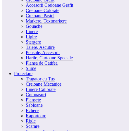
Accesorii Creioane Grafit
Creioane Colorate
Creioane Pastel
Markere, Textmarkere
Gouache
Linere
Lipire
Stergere
Taiere, Ascutire
Pensule, Accesorii
Hartie, Cartoane Speciale
Plansa de Catifea
Slime
Proiectare
Tragator cu Tus
Creioane Mecanice
Linere Calibrate
Compasuri
Plansete
Sabloane
Echere
Raportoare
Rigle
Scarare