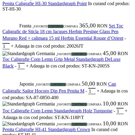
Penita Caligrafie HI-30 Standardgraph Point
In curand
cod produs:
ST-HI-30
365,00
Franta
RON
Set Toc
FAVORITE
CONTINUU
COMPARA
Caligrafic de Sticla 18 cm Jacques Herbin Prestige Glass Pen
Murano Red + calimara 15 ml Herbin Essential Rouge d’Orient
-
+
Adauga in cos
cod produs: 20026JT
45,00
Germania
RON
FAVORITE
CONTINUU
COMPARA
Toc Caligrafie Corp Lemn Grip Metal Standardgraph DeLuxe
Black
-
+
Adauga in cos
cod produs: ST-KN-2005S
50,00
Japonia
RON
Cap
FAVORITE
CONTINUU
COMPARA
Caligrafic Sailor Hocoro Dip Pen Penita M
-
+
Adauga in cos
cod produs: SA-87-0850-400
10,00
Germania
RON
FAVORITE
CONTINUU
COMPARA
Toc Caligrafie Corp Lemn Standardgraph Holz Turquoise
-
+
Adauga in cos
cod produs: ST-KN-118P/T
10,00
Germania
RON
FAVORITE
CONTINUU
COMPARA
Penita Caligrafie HI-41 Standardgraph Crown
In curand
cod
produs: ST-HI-41