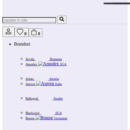
0
0
Branduri
Acvila
Romania
Amodex
SUA
Aristo
Austria
Aurora
Italia
Ballograf
Suedia
Blackwing
SUA
Brause
Germania