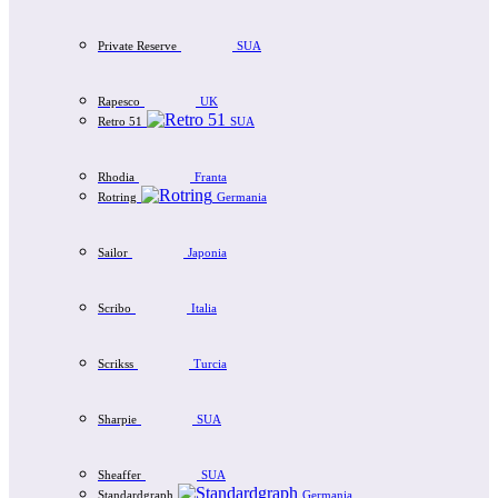
Private Reserve
SUA
Rapesco
UK
Retro 51
SUA
Rhodia
Franta
Rotring
Germania
Sailor
Japonia
Scribo
Italia
Scrikss
Turcia
Sharpie
SUA
Sheaffer
SUA
Standardgraph
Germania