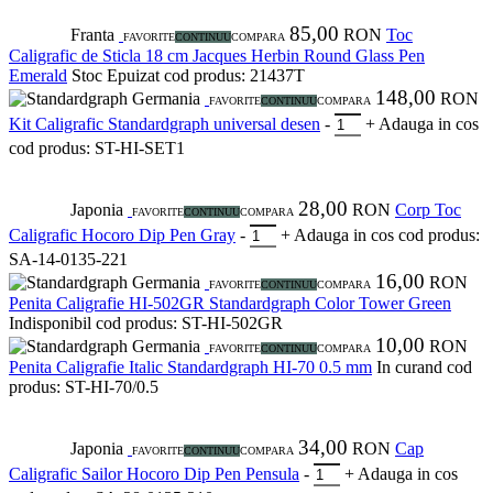
85,00
Franta
RON
Toc
FAVORITE
CONTINUU
COMPARA
Caligrafic de Sticla 18 cm Jacques Herbin Round Glass Pen
Emerald
Stoc Epuizat
cod produs: 21437T
148,00
Germania
RON
FAVORITE
CONTINUU
COMPARA
Kit Caligrafic Standardgraph universal desen
-
+
Adauga in cos
cod produs: ST-HI-SET1
28,00
Japonia
RON
Corp Toc
FAVORITE
CONTINUU
COMPARA
Caligrafic Hocoro Dip Pen Gray
-
+
Adauga in cos
cod produs:
SA-14-0135-221
16,00
Germania
RON
FAVORITE
CONTINUU
COMPARA
Penita Caligrafie HI-502GR Standardgraph Color Tower Green
Indisponibil
cod produs: ST-HI-502GR
10,00
Germania
RON
FAVORITE
CONTINUU
COMPARA
Penita Caligrafie Italic Standardgraph HI-70 0.5 mm
In curand
cod
produs: ST-HI-70/0.5
34,00
Japonia
RON
Cap
FAVORITE
CONTINUU
COMPARA
Caligrafic Sailor Hocoro Dip Pen Pensula
-
+
Adauga in cos