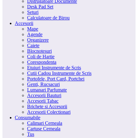
Distrugatoare Documente
Desk Pad Set
Seturi
Calculatoare de Birou
Accesorii
Mape
Agende
Organizere
Caiete
Blocnotesuri
Coli de Hartie
Corespondenta
Etuiuri Instrumente de Scris
Cutii Cadou Instrumente de Scris
Portofele, Port Card, Portchei
Genti, Rucsacuri
Lumanari Parfumate
Accesorii Bauturi
Accesorii Tabac
Brichete si Accesorii
Accesorii Colectionari
Consumabile
Calimari Cerneala
Cartuse Cerneala
Tus