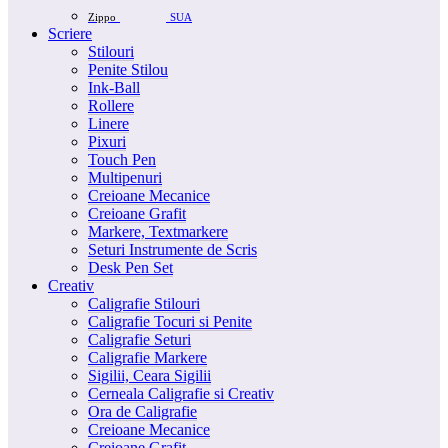
Zippo
SUA
Scriere
Stilouri
Penite Stilou
Ink-Ball
Rollere
Linere
Pixuri
Touch Pen
Multipenuri
Creioane Mecanice
Creioane Grafit
Markere, Textmarkere
Seturi Instrumente de Scris
Desk Pen Set
Creativ
Caligrafie Stilouri
Caligrafie Tocuri si Penite
Caligrafie Seturi
Caligrafie Markere
Sigilii, Ceara Sigilii
Cerneala Caligrafie si Creativ
Ora de Caligrafie
Creioane Mecanice
Creioane Grafit