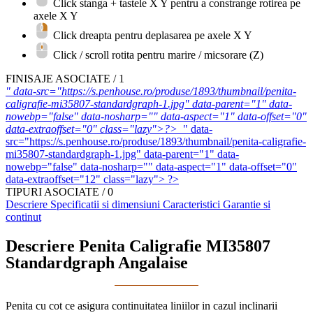
Click stanga + tastele
X
Y
pentru a constrange rotirea pe
axele X Y
Click dreapta pentru deplasarea pe axele X Y
Click / scroll rotita pentru marire / micsorare (Z)
FINISAJE ASOCIATE / 1
" data-src="https://s.penhouse.ro/produse/1893/thumbnail/penita-
caligrafie-mi35807-standardgraph-1.jpg" data-parent="1" data-
nowebp="false" data-nosharp="" data-aspect="1" data-offset="0"
data-extraoffset="0" class="lazy">?>
" data-
src="https://s.penhouse.ro/produse/1893/thumbnail/penita-caligrafie-
mi35807-standardgraph-1.jpg" data-parent="1" data-
nowebp="false" data-nosharp="" data-aspect="1" data-offset="0"
data-extraoffset="12" class="lazy"> ?>
TIPURI ASOCIATE / 0
Descriere
Specificatii si dimensiuni
Caracteristici
Garantie si
continut
Descriere Penita Caligrafie MI35807
Standardgraph Angalaise
Penita cu cot ce asigura continuitatea liniilor in cazul inclinarii