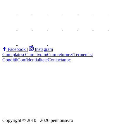
Facebook
|
Instagram
Cum platesc
Cum livram
Cum returnezi
Termeni si
Conditii
Confidentialitate
Contact
anpc
Copyright © 2010 - 2026 penhouse.ro