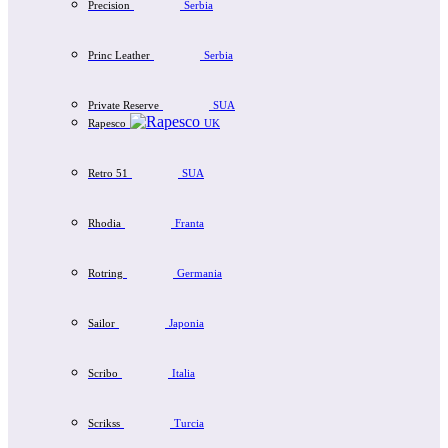
Precision
Serbia
Princ Leather
Serbia
Private Reserve
SUA
Rapesco
UK
Retro 51
SUA
Rhodia
Franta
Rotring
Germania
Sailor
Japonia
Scribo
Italia
Scrikss
Turcia