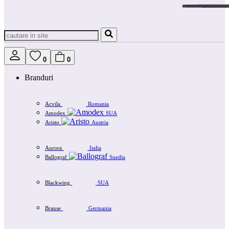
0
0
Branduri
Acvila
Romania
Amodex
SUA
Aristo
Austria
Aurora
Italia
Ballograf
Suedia
Blackwing
SUA
Brause
Germania