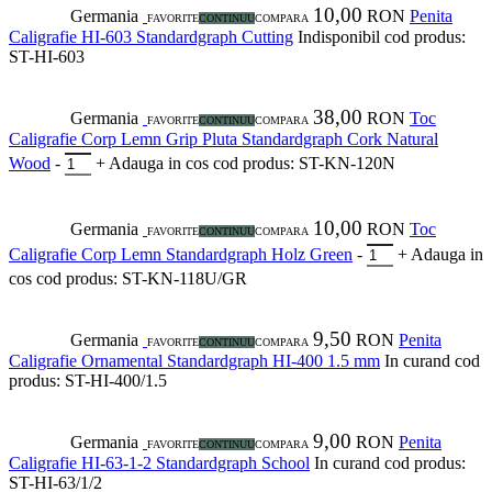
10,00
Germania
RON
Penita
FAVORITE
CONTINUU
COMPARA
Caligrafie HI-603 Standardgraph Cutting
Indisponibil
cod produs:
ST-HI-603
38,00
Germania
RON
Toc
FAVORITE
CONTINUU
COMPARA
Caligrafie Corp Lemn Grip Pluta Standardgraph Cork Natural
Wood
-
+
Adauga in cos
cod produs: ST-KN-120N
10,00
Germania
RON
Toc
FAVORITE
CONTINUU
COMPARA
Caligrafie Corp Lemn Standardgraph Holz Green
-
+
Adauga in
cos
cod produs: ST-KN-118U/GR
9,50
Germania
RON
Penita
FAVORITE
CONTINUU
COMPARA
Caligrafie Ornamental Standardgraph HI-400 1.5 mm
In curand
cod
produs: ST-HI-400/1.5
9,00
Germania
RON
Penita
FAVORITE
CONTINUU
COMPARA
Caligrafie HI-63-1-2 Standardgraph School
In curand
cod produs:
ST-HI-63/1/2