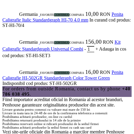
10,00
Germania
RON
Penita
FAVORITE
CONTINUU
COMPARA
Caligrafie Italic Standardgraph HI-70 4.0 mm
In curand
cod produs:
ST-HI-70/4
156,00
Germania
RON
Kit
FAVORITE
CONTINUU
COMPARA
Caligrafic Standardgraph Universal Combi
-
+
Adauga in cos
cod produs: ST-HI-SET3
16,00
Germania
RON
Penita
FAVORITE
CONTINUU
COMPARA
Caligrafie HI-502GR Standardgraph Color Tower Green
Indisponibil
cod produs: ST-HI-502GR
For orders from outside Romania, contact us by phone
+40
786 038 495
.
Fiind importator acreditat oficial in Romania al acestor branduri,
Penhouse
garanteaze originalitatea produselor din acest site.
Livrare gratuita pentru comenzi cu valoare mai mare de 150 lei
Livrare in toata tara in 24-48 de ore de la confirmarea telefonica a comenzii
Posibilitatea achitarii produselor, on-line cu cardul
Posibilitatea returnarii produsului in 14 zile de la primire
Posibilitatea rezervarii online si ridicarii produsului de la sediul firmei
Posibilitatea achitarii produselor la sediul firmei cu cash sau card
Vezi site-urile oficiale din Romania a marcilor membre
Penhouse