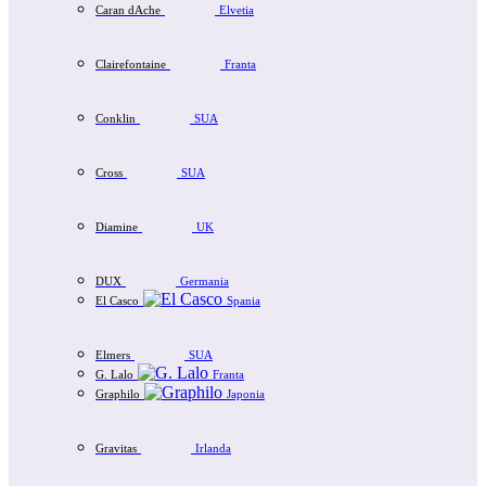
Caran dAche
Elvetia
Clairefontaine
Franta
Conklin
SUA
Cross
SUA
Diamine
UK
DUX
Germania
El Casco
Spania
Elmers
SUA
G. Lalo
Franta
Graphilo
Japonia
Gravitas
Irlanda