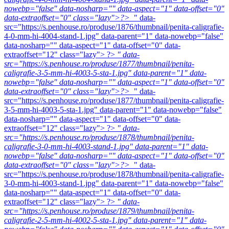
nowebp="false" data-nosharp="" data-aspect="1" data-offset="0"
data-extraoffset="0" class="lazy">?>
" data-
src="https://s.penhouse.ro/produse/1876/thumbnail/penita-caligrafie-
4-0-mm-hi-4004-stand-1.jpg" data-parent="1" data-nowebp="false"
data-nosharp="" data-aspect="1" data-offset="0" data-
extraoffset="12" class="lazy"> ?>
" data-
src="https://s.penhouse.ro/produse/1877/thumbnail/penita-
caligrafie-3-5-mm-hi-4003-5-sta-1.jpg" data-parent="1" data-
nowebp="false" data-nosharp="" data-aspect="1" data-offset="0"
data-extraoffset="0" class="lazy">?>
" data-
src="https://s.penhouse.ro/produse/1877/thumbnail/penita-caligrafie-
3-5-mm-hi-4003-5-sta-1.jpg" data-parent="1" data-nowebp="false"
data-nosharp="" data-aspect="1" data-offset="0" data-
extraoffset="12" class="lazy"> ?>
" data-
src="https://s.penhouse.ro/produse/1878/thumbnail/penita-
caligrafie-3-0-mm-hi-4003-stand-1.jpg" data-parent="1" data-
nowebp="false" data-nosharp="" data-aspect="1" data-offset="0"
data-extraoffset="0" class="lazy">?>
" data-
src="https://s.penhouse.ro/produse/1878/thumbnail/penita-caligrafie-
3-0-mm-hi-4003-stand-1.jpg" data-parent="1" data-nowebp="false"
data-nosharp="" data-aspect="1" data-offset="0" data-
extraoffset="12" class="lazy"> ?>
" data-
src="https://s.penhouse.ro/produse/1879/thumbnail/penita-
caligrafie-2-5-mm-hi-4002-5-sta-1.jpg" data-parent="1" data-