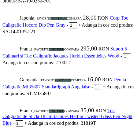
produs: SA-10-0250-701
28,00
Japonia
RON
Corp Toc
FAVORITE
CONTINUU
COMPARA
Caligrafic Hocoro Dip Pen Gray
-
+
Adauga in cos
cod produs:
SA-14-0135-221
295,00
Franta
RON
Suport 5
FAVORITE
CONTINUU
COMPARA
Calimari si Toc Caligrafic Jacques Herbin Essentielles Wood
-
+
Adauga in cos
cod produs: 21002T
16,00
Germania
RON
Penita
FAVORITE
CONTINUU
COMPARA
Caligrafie MI35807 Standardgraph Angalaise
-
+
Adauga in cos
cod produs: ST-MI35807
85,00
Franta
RON
Toc
FAVORITE
CONTINUU
COMPARA
Caligrafic de Sticla 18 cm Jacques Herbin Twisted Glass Pen Night
Blue
-
+
Adauga in cos
cod produs: 21819T