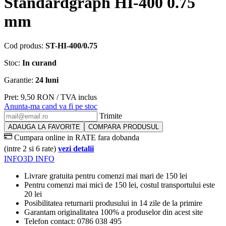
Standardgraph HI-400 0.75
mm
Cod produs:
ST-HI-400/0.75
Stoc:
In curand
Garantie:
24 luni
Pret:
9,50
RON
/ TVA inclus
Anunta-ma cand va fi pe stoc
Trimite
ADAUGA LA FAVORITE
COMPARA PRODUSUL
Cumpara online in RATE fara dobanda
(intre 2 si 6 rate)
vezi detalii
INFO
3D INFO
Livrare gratuita pentru comenzi mai mari de 150 lei
Pentru comenzi mai mici de 150 lei, costul transportului este
20 lei
Posibilitatea returnarii produsului in 14 zile de la primire
Garantam originalitatea 100% a produselor din acest site
Telefon contact: 0786 038 495