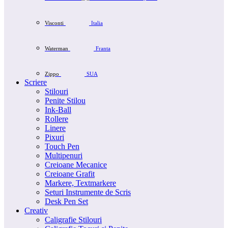
Visconti
Italia
Waterman
Franta
Zippo
SUA
Scriere
Stilouri
Penite Stilou
Ink-Ball
Rollere
Linere
Pixuri
Touch Pen
Multipenuri
Creioane Mecanice
Creioane Grafit
Markere, Textmarkere
Seturi Instrumente de Scris
Desk Pen Set
Creativ
Caligrafie Stilouri