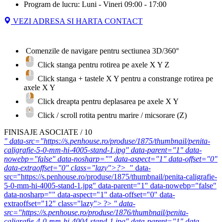
Program de lucru: Luni - Vineri 09:00 - 17:00
VEZI ADRESA SI HARTA CONTACT
Comenzile de navigare pentru sectiunea 3D/360°
Click stanga pentru rotirea pe axele X Y Z
Click stanga + tastele
X
Y
pentru a constrange rotirea pe
axele X Y
Click dreapta pentru deplasarea pe axele X Y
Click / scroll rotita pentru marire / micsorare (Z)
FINISAJE ASOCIATE / 10
" data-src="https://s.penhouse.ro/produse/1875/thumbnail/penita-
caligrafie-5-0-mm-hi-4005-stand-1.jpg" data-parent="1" data-
nowebp="false" data-nosharp="" data-aspect="1" data-offset="0"
data-extraoffset="0" class="lazy">?>
" data-
src="https://s.penhouse.ro/produse/1875/thumbnail/penita-caligrafie-
5-0-mm-hi-4005-stand-1.jpg" data-parent="1" data-nowebp="false"
data-nosharp="" data-aspect="1" data-offset="0" data-
extraoffset="12" class="lazy"> ?>
" data-
src="https://s.penhouse.ro/produse/1876/thumbnail/penita-
caligrafie-4-0-mm-hi-4004-stand-1.jpg" data-parent="1" data-