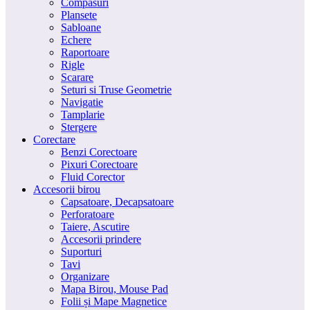
Compasuri
Plansete
Sabloane
Echere
Raportoare
Rigle
Scarare
Seturi si Truse Geometrie
Navigatie
Tamplarie
Stergere
Corectare
Benzi Corectoare
Pixuri Corectoare
Fluid Corector
Accesorii birou
Capsatoare, Decapsatoare
Perforatoare
Taiere, Ascutire
Accesorii prindere
Suporturi
Tavi
Organizare
Mapa Birou, Mouse Pad
Folii și Mape Magnetice