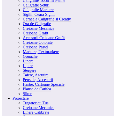
Caligrafie Tocuri si Penite
Caligrafie Seturi
Caligrafie Markere
Sigilii, Ceara Sigilii
Cerneala Caligrafie si Creativ
Ora de Caligrafie
Creioane Mecanice
Creioane Grafit
Accesorii Creioane Grafit
Creioane Colorate
Creioane Pastel
Markere, Textmarkere
Gouache
Linere
Lipire
Stergere
Taiere, Ascutire
Pensule, Accesorii
Hartie, Cartoane Speciale
Plansa de Catifea
Slime
Proiectare
Tragator cu Tus
Creioane Mecanice
Linere Calibrate