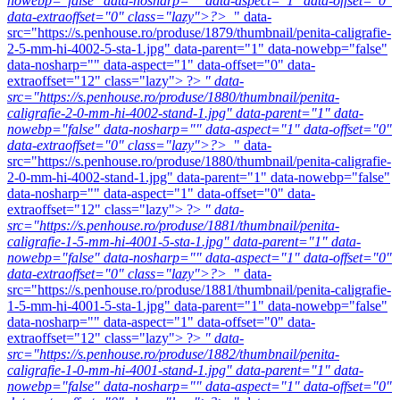
nowebp="false" data-nosharp="" data-aspect="1" data-offset="0"
data-extraoffset="0" class="lazy">?>
" data-
src="https://s.penhouse.ro/produse/1879/thumbnail/penita-caligrafie-
2-5-mm-hi-4002-5-sta-1.jpg" data-parent="1" data-nowebp="false"
data-nosharp="" data-aspect="1" data-offset="0" data-
extraoffset="12" class="lazy"> ?>
" data-
src="https://s.penhouse.ro/produse/1880/thumbnail/penita-
caligrafie-2-0-mm-hi-4002-stand-1.jpg" data-parent="1" data-
nowebp="false" data-nosharp="" data-aspect="1" data-offset="0"
data-extraoffset="0" class="lazy">?>
" data-
src="https://s.penhouse.ro/produse/1880/thumbnail/penita-caligrafie-
2-0-mm-hi-4002-stand-1.jpg" data-parent="1" data-nowebp="false"
data-nosharp="" data-aspect="1" data-offset="0" data-
extraoffset="12" class="lazy"> ?>
" data-
src="https://s.penhouse.ro/produse/1881/thumbnail/penita-
caligrafie-1-5-mm-hi-4001-5-sta-1.jpg" data-parent="1" data-
nowebp="false" data-nosharp="" data-aspect="1" data-offset="0"
data-extraoffset="0" class="lazy">?>
" data-
src="https://s.penhouse.ro/produse/1881/thumbnail/penita-caligrafie-
1-5-mm-hi-4001-5-sta-1.jpg" data-parent="1" data-nowebp="false"
data-nosharp="" data-aspect="1" data-offset="0" data-
extraoffset="12" class="lazy"> ?>
" data-
src="https://s.penhouse.ro/produse/1882/thumbnail/penita-
caligrafie-1-0-mm-hi-4001-stand-1.jpg" data-parent="1" data-
nowebp="false" data-nosharp="" data-aspect="1" data-offset="0"