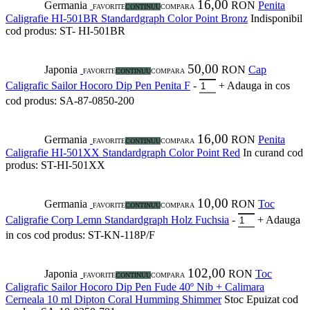
16,00
Germania
RON
Penita
FAVORITE
CONTINUU
COMPARA
Caligrafie HI-501BR Standardgraph Color Point Bronz
Indisponibil
cod produs: ST- HI-501BR
50,00
Japonia
RON
Cap
FAVORITE
CONTINUU
COMPARA
Caligrafic Sailor Hocoro Dip Pen Penita F
-
+
Adauga in cos
cod produs: SA-87-0850-200
16,00
Germania
RON
Penita
FAVORITE
CONTINUU
COMPARA
Caligrafie HI-501XX Standardgraph Color Point Red
In curand
cod
produs: ST-HI-501XX
10,00
Germania
RON
Toc
FAVORITE
CONTINUU
COMPARA
Caligrafie Corp Lemn Standardgraph Holz Fuchsia
-
+
Adauga
in cos
cod produs: ST-KN-118P/F
102,00
Japonia
RON
Toc
FAVORITE
CONTINUU
COMPARA
Caligrafic Sailor Hocoro Dip Pen Fude 40º Nib + Calimara
Cerneala 10 ml Dipton Coral Humming Shimmer
Stoc Epuizat
cod