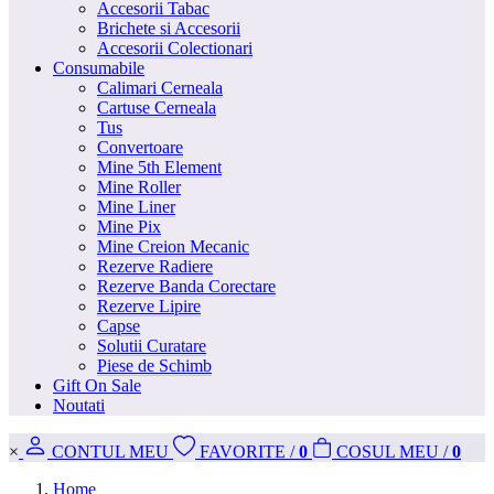
Accesorii Tabac
Brichete si Accesorii
Accesorii Colectionari
Consumabile
Calimari Cerneala
Cartuse Cerneala
Tus
Convertoare
Mine 5th Element
Mine Roller
Mine Liner
Mine Pix
Mine Creion Mecanic
Rezerve Radiere
Rezerve Banda Corectare
Rezerve Lipire
Capse
Solutii Curatare
Piese de Schimb
Gift On Sale
Noutati
×
CONT
UL MEU
FAVORITE
/
0
COS
UL MEU
/
0
Home