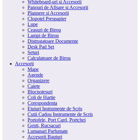
Whiteboard-uri si Accesorii
Panouri de Afisare si Accesorii
Plannere si Accesorii
Clopotel Prespapier
Lupe
Ceasuri de Birou
Lampi de Birou
Distrugatoare Documente
Desk Pad Set
Seturi
Calculatoare de Birou
Accesorii
Mape
Agende
Organizere
Caiete
Blocnotesuri
Coli de Hartie
Corespondenta
Etuiuri Instrumente de Scris
Cutii Cadou Instrumente de Scris
Portofele, Port Card, Portchei
Genti, Rucsacuri
Lumanari Parfumate
Accesorii Bauturi