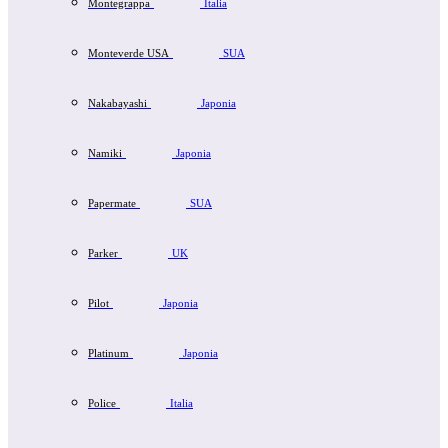
Montegrappa
Italia
Monteverde USA
SUA
Nakabayashi
Japonia
Namiki
Japonia
Papermate
SUA
Parker
UK
Pilot
Japonia
Platinum
Japonia
Police
Italia