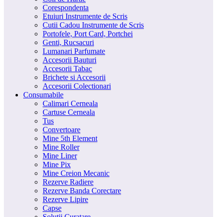
Corespondenta
Etuiuri Instrumente de Scris
Cutii Cadou Instrumente de Scris
Portofele, Port Card, Portchei
Genti, Rucsacuri
Lumanari Parfumate
Accesorii Bauturi
Accesorii Tabac
Brichete si Accesorii
Accesorii Colectionari
Consumabile
Calimari Cerneala
Cartuse Cerneala
Tus
Convertoare
Mine 5th Element
Mine Roller
Mine Liner
Mine Pix
Mine Creion Mecanic
Rezerve Radiere
Rezerve Banda Corectare
Rezerve Lipire
Capse
Solutii Curatare