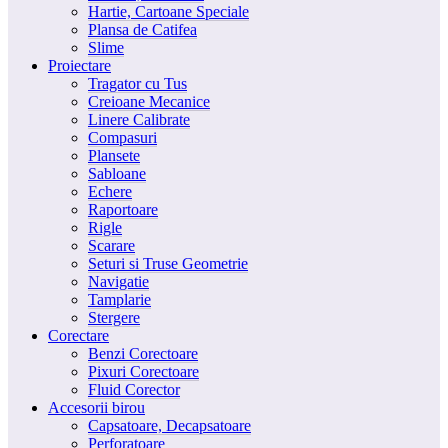
Hartie, Cartoane Speciale
Plansa de Catifea
Slime
Proiectare
Tragator cu Tus
Creioane Mecanice
Linere Calibrate
Compasuri
Plansete
Sabloane
Echere
Raportoare
Rigle
Scarare
Seturi si Truse Geometrie
Navigatie
Tamplarie
Stergere
Corectare
Benzi Corectoare
Pixuri Corectoare
Fluid Corector
Accesorii birou
Capsatoare, Decapsatoare
Perforatoare