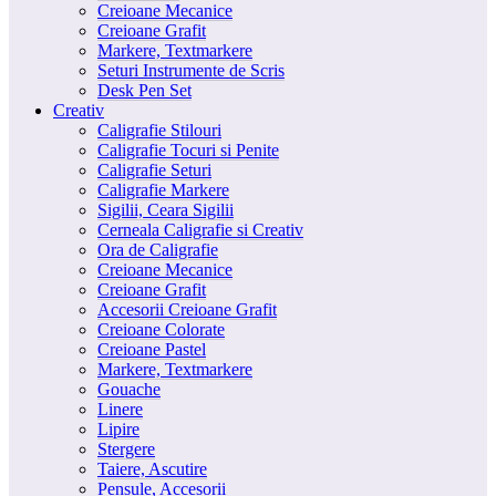
Creioane Mecanice
Creioane Grafit
Markere, Textmarkere
Seturi Instrumente de Scris
Desk Pen Set
Creativ
Caligrafie Stilouri
Caligrafie Tocuri si Penite
Caligrafie Seturi
Caligrafie Markere
Sigilii, Ceara Sigilii
Cerneala Caligrafie si Creativ
Ora de Caligrafie
Creioane Mecanice
Creioane Grafit
Accesorii Creioane Grafit
Creioane Colorate
Creioane Pastel
Markere, Textmarkere
Gouache
Linere
Lipire
Stergere
Taiere, Ascutire
Pensule, Accesorii