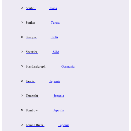
Scribo
Italia
Scrikss
Turcia
Sharpie
SUA
Sheaffer
SUA
Standardgraph
Germania
Taccia
Japonia
Teranishi
Japonia
Tombow
Japonia
Tomoe River
Japonia