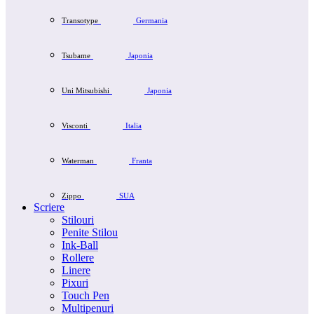
Transotype
Germania
Tsubame
Japonia
Uni Mitsubishi
Japonia
Visconti
Italia
Waterman
Franta
Zippo
SUA
Scriere
Stilouri
Penite Stilou
Ink-Ball
Rollere
Linere
Pixuri
Touch Pen
Multipenuri