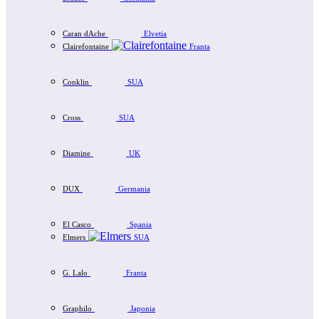
Caran dAche
Elvetia
Clairefontaine
Franta
Conklin
SUA
Cross
SUA
Diamine
UK
DUX
Germania
El Casco
Spania
Elmers
SUA
G. Lalo
Franta
Graphilo
Japonia