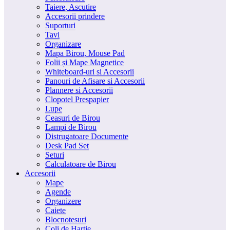
Taiere, Ascutire
Accesorii prindere
Suporturi
Tavi
Organizare
Mapa Birou, Mouse Pad
Folii și Mape Magnetice
Whiteboard-uri si Accesorii
Panouri de Afisare si Accesorii
Plannere si Accesorii
Clopotel Prespapier
Lupe
Ceasuri de Birou
Lampi de Birou
Distrugatoare Documente
Desk Pad Set
Seturi
Calculatoare de Birou
Accesorii
Mape
Agende
Organizere
Caiete
Blocnotesuri
Coli de Hartie