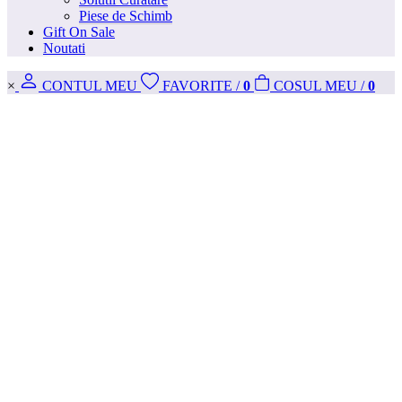
Piese de Schimb
Gift On Sale
Noutati
×
CONT
UL MEU
FAVORITE
/
0
COS
UL MEU
/
0