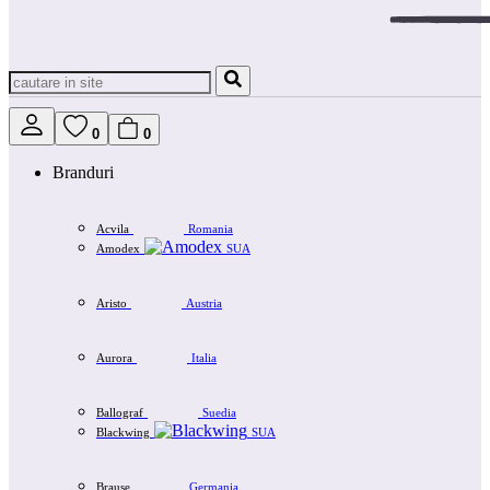
0
0
Branduri
Acvila
Romania
Amodex
SUA
Aristo
Austria
Aurora
Italia
Ballograf
Suedia
Blackwing
SUA
Brause
Germania