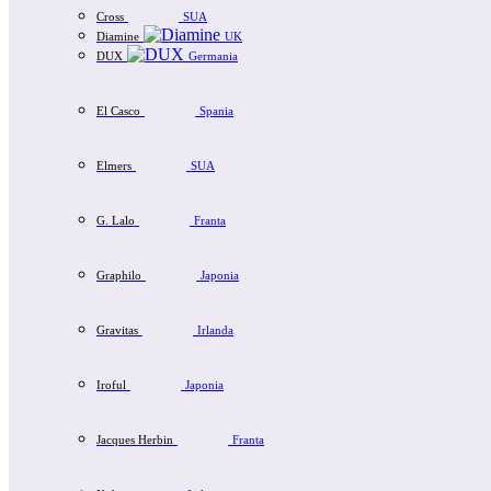
Cross
SUA
Diamine
UK
DUX
Germania
El Casco
Spania
Elmers
SUA
G. Lalo
Franta
Graphilo
Japonia
Gravitas
Irlanda
Iroful
Japonia
Jacques Herbin
Franta