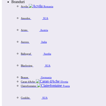
Branduri
Acvila
Romania
Amodex
SUA
Aristo
Austria
Aurora
Italia
Ballograf
Suedia
Blackwing
SUA
Brause
Germania
Caran dAche
Elvetia
Clairefontaine
Franta
Conklin
SUA