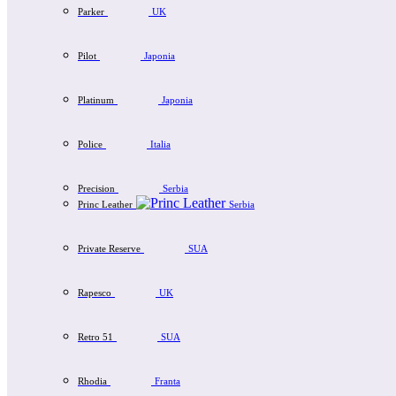
Parker
UK
Pilot
Japonia
Platinum
Japonia
Police
Italia
Precision
Serbia
Princ Leather
Serbia
Private Reserve
SUA
Rapesco
UK
Retro 51
SUA
Rhodia
Franta