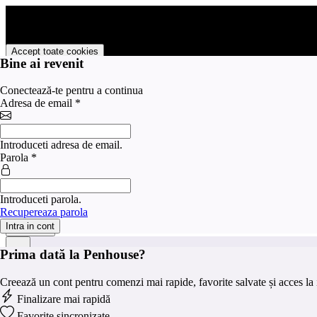
PENHOUSE foloseste cookies pentru a tine minte faptul ca v-ati logat p
livra functii avansate si continut personalizat de marketing.
Pentru a va putea bucura de intreaga experienta ca vizitator PENHOUS
Accept toate cookies
Bine ai revenit
Personalizare cookies
Conectează-te pentru a continua
Preferinte pentru cookies
Adresa de email
*
×
Categorie
Introduceti adresa de email.
Strict
Parola
*
Serviciile strict necesare sunt absolut necesare pentru fu
necesare
Serviciile de marketing sunt folosite pentru a urmări vizit
Marketing
valoroase pentru editorii și agenții de publicitate terți.
Introduceti parola.
Analitice
Serviciile de analiză servesc la îmbunătățirea performanțe
Recupereaza parola
Intra in cont
Salveaza
Prima dată la Penhouse?
Creează un cont pentru comenzi mai rapide, favorite salvate și acces la i
Finalizare mai rapidă
Favorite sincronizate