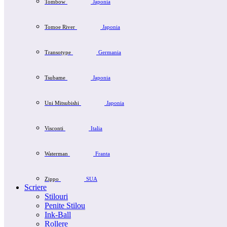
Tombow
Japonia
Tomoe River
Japonia
Transotype
Germania
Tsubame
Japonia
Uni Mitsubishi
Japonia
Visconti
Italia
Waterman
Franta
Zippo
SUA
Scriere
Stilouri
Penite Stilou
Ink-Ball
Rollere