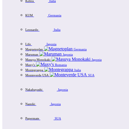
Kobra
Italia
KUM
Germania
Leonardo
Italia
Life
Japonia
Magnetoplan
Germania
Maruman
Japonia
Masuya Monokaki
Japonia
Maxy's
Romania
Montegrappa
Italia
Monteverde USA
SUA
Nakabayashi
Japonia
Namiki
Japonia
Papermate
SUA