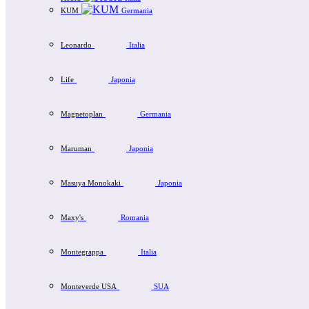
KUM
Germania
Leonardo
Italia
Life
Japonia
Magnetoplan
Germania
Maruman
Japonia
Masuya Monokaki
Japonia
Maxy's
Romania
Montegrappa
Italia
Monteverde USA
SUA