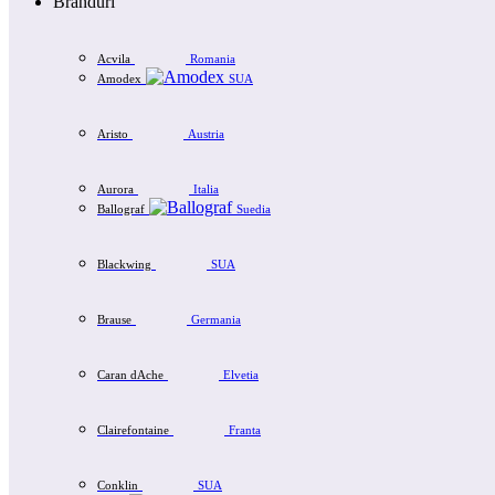
Branduri
Acvila
Romania
Amodex
SUA
Aristo
Austria
Aurora
Italia
Ballograf
Suedia
Blackwing
SUA
Brause
Germania
Caran dAche
Elvetia
Clairefontaine
Franta
Conklin
SUA