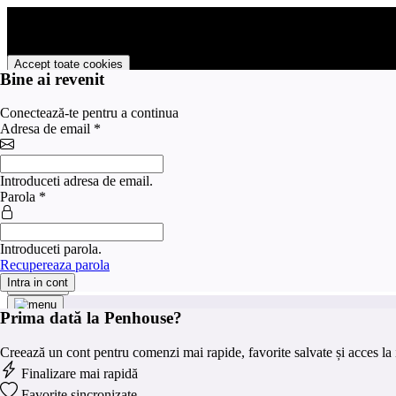
PENHOUSE foloseste cookies pentru a tine minte faptul ca v-ati logat p
livra functii avansate si continut personalizat de marketing.
Pentru a va putea bucura de intreaga experienta ca vizitator PENHOUS
Accept toate cookies
Bine ai revenit
Personalizare cookies
Conectează-te pentru a continua
Preferinte pentru cookies
Adresa de email
*
×
Categorie
Introduceti adresa de email.
Strict
Parola
*
Serviciile strict necesare sunt absolut necesare pentru fu
necesare
Serviciile de marketing sunt folosite pentru a urmări vizit
Marketing
valoroase pentru editorii și agenții de publicitate terți.
Introduceti parola.
Analitice
Serviciile de analiză servesc la îmbunătățirea performanțe
Recupereaza parola
Intra in cont
Salveaza
Prima dată la Penhouse?
Creează un cont pentru comenzi mai rapide, favorite salvate și acces la i
Finalizare mai rapidă
Favorite sincronizate