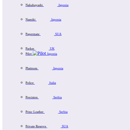
Nakabayashi
Japonia
Namiki
Japonia
Papermate
SUA
Parker
UK
Pilot
Japonia
Platinum
Japonia
Police
Italia
Precision
Serbia
Princ Leather
Serbia
Private Reserve
SUA