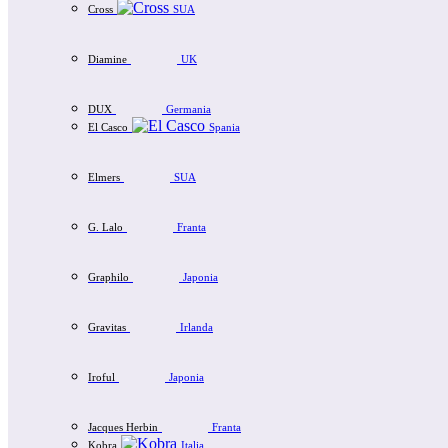
Cross
SUA
Diamine
UK
DUX
Germania
El Casco
Spania
Elmers
SUA
G. Lalo
Franta
Graphilo
Japonia
Gravitas
Irlanda
Iroful
Japonia
Jacques Herbin
Franta
Kobra
Italia