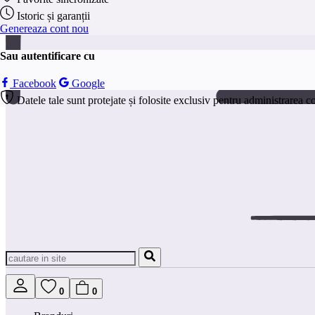
Istoric și garanții
Genereaza cont nou
Sau autentificare cu
Facebook
Google
Datele tale sunt protejate și folosite exclusiv pentru administrarea c
0
0