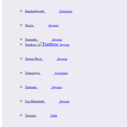
Standardgraph
Germania
Taccia
Japonia
Teranishi
Japonia
Tombow
Japonia
Tomoe River
Japonia
Transotype
Germania
Tsubame
Japonia
Uni Mitsubishi
Japonia
Visconti
Italia