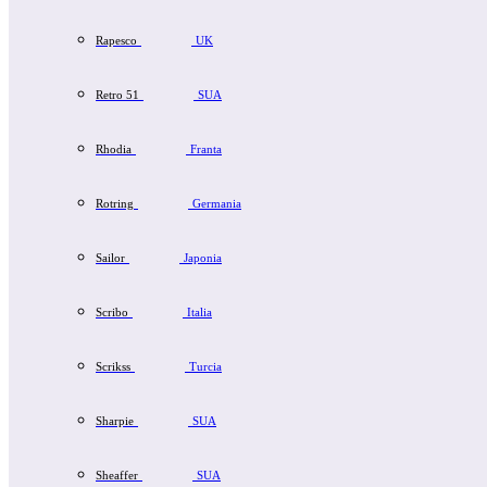
Rapesco
UK
Retro 51
SUA
Rhodia
Franta
Rotring
Germania
Sailor
Japonia
Scribo
Italia
Scrikss
Turcia
Sharpie
SUA
Sheaffer
SUA