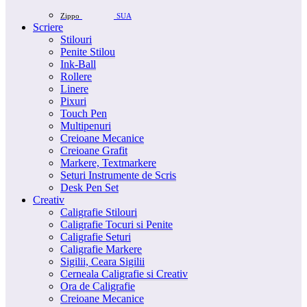
Zippo
SUA
Scriere
Stilouri
Penite Stilou
Ink-Ball
Rollere
Linere
Pixuri
Touch Pen
Multipenuri
Creioane Mecanice
Creioane Grafit
Markere, Textmarkere
Seturi Instrumente de Scris
Desk Pen Set
Creativ
Caligrafie Stilouri
Caligrafie Tocuri si Penite
Caligrafie Seturi
Caligrafie Markere
Sigilii, Ceara Sigilii
Cerneala Caligrafie si Creativ
Ora de Caligrafie
Creioane Mecanice