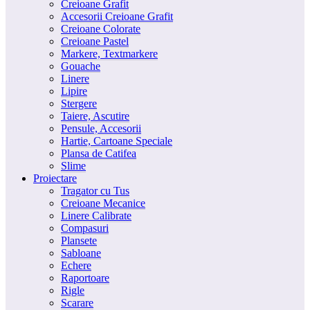
Creioane Grafit
Accesorii Creioane Grafit
Creioane Colorate
Creioane Pastel
Markere, Textmarkere
Gouache
Linere
Lipire
Stergere
Taiere, Ascutire
Pensule, Accesorii
Hartie, Cartoane Speciale
Plansa de Catifea
Slime
Proiectare
Tragator cu Tus
Creioane Mecanice
Linere Calibrate
Compasuri
Plansete
Sabloane
Echere
Raportoare
Rigle
Scarare