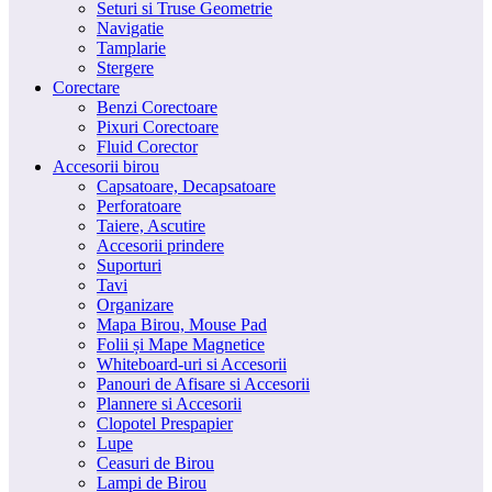
Seturi si Truse Geometrie
Navigatie
Tamplarie
Stergere
Corectare
Benzi Corectoare
Pixuri Corectoare
Fluid Corector
Accesorii birou
Capsatoare, Decapsatoare
Perforatoare
Taiere, Ascutire
Accesorii prindere
Suporturi
Tavi
Organizare
Mapa Birou, Mouse Pad
Folii și Mape Magnetice
Whiteboard-uri si Accesorii
Panouri de Afisare si Accesorii
Plannere si Accesorii
Clopotel Prespapier
Lupe
Ceasuri de Birou
Lampi de Birou