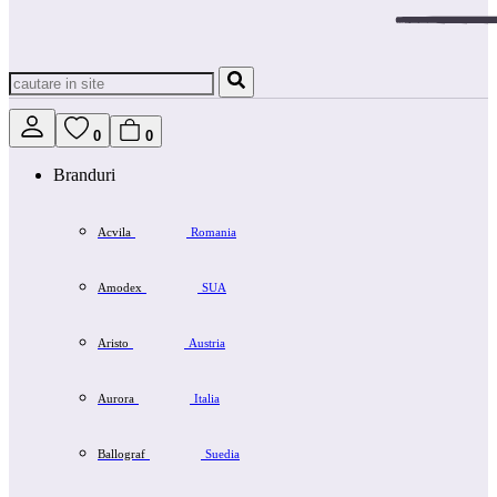
0
0
Branduri
Acvila
Romania
Amodex
SUA
Aristo
Austria
Aurora
Italia
Ballograf
Suedia