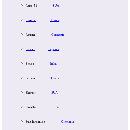
Retro 51
SUA
Rhodia
Franta
Rotring
Germania
Sailor
Japonia
Scribo
Italia
Scrikss
Turcia
Sharpie
SUA
Sheaffer
SUA
Standardgraph
Germania