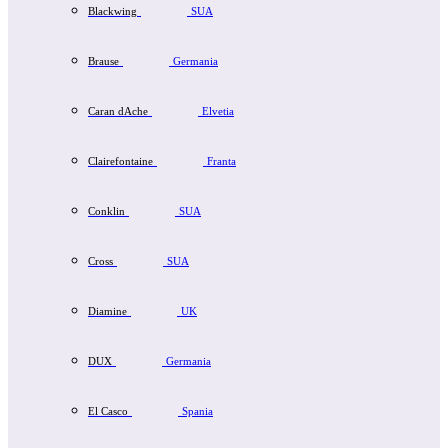
Blackwing
SUA
Brause
Germania
Caran dAche
Elvetia
Clairefontaine
Franta
Conklin
SUA
Cross
SUA
Diamine
UK
DUX
Germania
El Casco
Spania