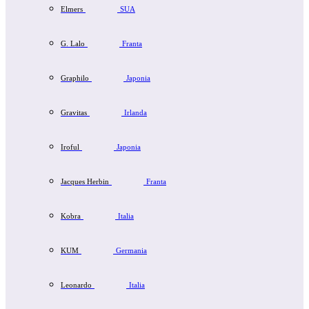
Elmers
SUA
G. Lalo
Franta
Graphilo
Japonia
Gravitas
Irlanda
Iroful
Japonia
Jacques Herbin
Franta
Kobra
Italia
KUM
Germania
Leonardo
Italia