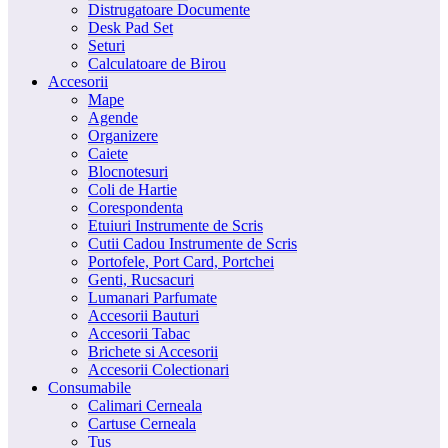
Distrugatoare Documente
Desk Pad Set
Seturi
Calculatoare de Birou
Accesorii
Mape
Agende
Organizere
Caiete
Blocnotesuri
Coli de Hartie
Corespondenta
Etuiuri Instrumente de Scris
Cutii Cadou Instrumente de Scris
Portofele, Port Card, Portchei
Genti, Rucsacuri
Lumanari Parfumate
Accesorii Bauturi
Accesorii Tabac
Brichete si Accesorii
Accesorii Colectionari
Consumabile
Calimari Cerneala
Cartuse Cerneala
Tus