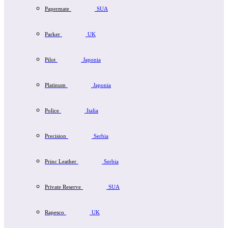
Papermate
SUA
Parker
UK
Pilot
Japonia
Platinum
Japonia
Police
Italia
Precision
Serbia
Princ Leather
Serbia
Private Reserve
SUA
Rapesco
UK