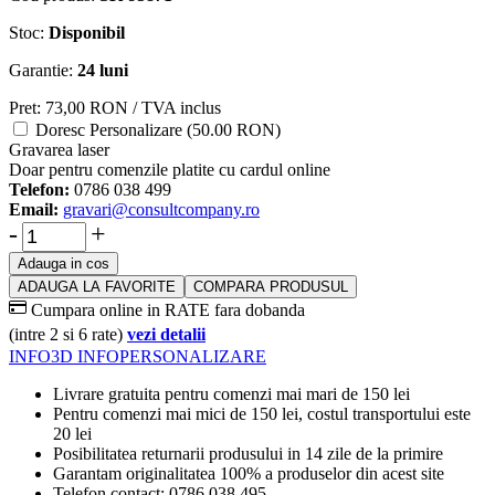
Stoc:
Disponibil
Garantie:
24 luni
Pret:
73,00
RON
/ TVA inclus
Doresc Personalizare (50.00 RON)
Gravarea laser
Doar pentru comenzile platite cu cardul online
Telefon:
0786 038 499
Email:
gravari@consultcompany.ro
-
+
Adauga in cos
ADAUGA LA FAVORITE
COMPARA PRODUSUL
Cumpara online in RATE fara dobanda
(intre 2 si 6 rate)
vezi detalii
INFO
3D INFO
PERSONALIZARE
Livrare gratuita pentru comenzi mai mari de 150 lei
Pentru comenzi mai mici de 150 lei, costul transportului este
20 lei
Posibilitatea returnarii produsului in 14 zile de la primire
Garantam originalitatea 100% a produselor din acest site
Telefon contact: 0786 038 495