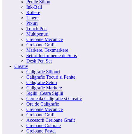
Penite Stilou
Ink-Ball
Rollere
Linere
Pixuri
Touch Pen
Multipenuri
Creioane Mecanice
Creioane Grafit
Markere, Textmarkere
Seturi Instrumente de Scris
Desk Pen Set
Creativ
Caligrafie Stilouri
Caligrafie Tocuri si Penite
Caligrafie Seturi
Caligrafie Markere
Sigilii, Ceara Sigilii
Cerneala Caligrafie si Creativ
Ora de Caligrafie
Creioane Mecanice
Creioane Grafit
Accesorii Creioane Grafit
Creioane Colorate
Creioane Pastel