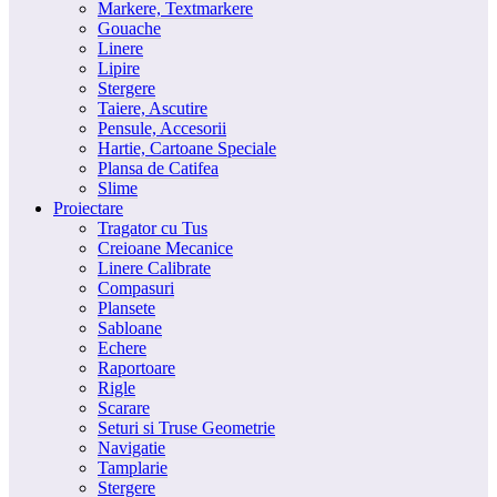
Markere, Textmarkere
Gouache
Linere
Lipire
Stergere
Taiere, Ascutire
Pensule, Accesorii
Hartie, Cartoane Speciale
Plansa de Catifea
Slime
Proiectare
Tragator cu Tus
Creioane Mecanice
Linere Calibrate
Compasuri
Plansete
Sabloane
Echere
Raportoare
Rigle
Scarare
Seturi si Truse Geometrie
Navigatie
Tamplarie
Stergere