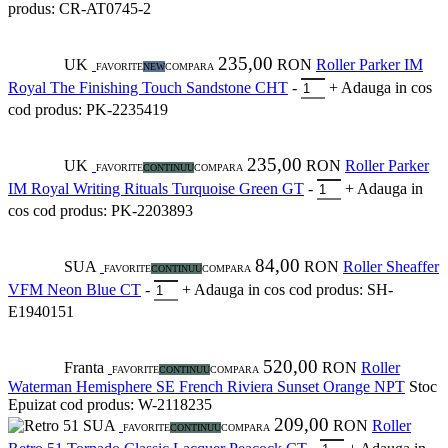
produs: CR-AT0745-2
235,00
UK
RON
Roller Parker IM
FAVORITE
NEW
COMPARA
Royal The Finishing Touch Sandstone CHT
-
+
Adauga in cos
cod produs: PK-2235419
235,00
UK
RON
Roller Parker
FAVORITE
CONTINUU
COMPARA
IM Royal Writing Rituals Turquoise Green GT
-
+
Adauga in
cos
cod produs: PK-2203893
84,00
SUA
RON
Roller Sheaffer
FAVORITE
CONTINUU
COMPARA
VFM Neon Blue CT
-
+
Adauga in cos
cod produs: SH-
E1940151
520,00
Franta
RON
Roller
FAVORITE
CONTINUU
COMPARA
Waterman Hemisphere SE French Riviera Sunset Orange NPT
Stoc
Epuizat
cod produs: W-2118235
209,00
SUA
RON
Roller
FAVORITE
CONTINUU
COMPARA