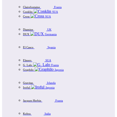
Clairefontaine
Franta
Conklin
SUA
Cross
SUA
Diamine
UK
DUX
Germania
El Casco
Spania
Elmers
SUA
G. Lalo
Franta
Graphilo
Japonia
Gravitas
Irlanda
Iroful
Japonia
Jacques Herbin
Franta
Kobra
Italia