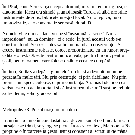
În 1964, când Scrikss își începea drumul, miza nu era imaginea, ci
autonomia. Ideea era simplă și ambițioasă: Turcia să aibă propriile
instrumente de scris, fabricate integral local. Nu o replică, nu o
improvizație, ci o construcție serioasă, durabilă.
Numele vine din catalana veche și înseamnă „a scrie”. Nu „a
impresiona”, nu „a domina”, ci a scrie. În jurul acestui verb s-a
construit totul. Scrikss a ales să fie un brand al consecvenței. Să
creeze instrumente robuste, corect proporționate, cu un raport preț–
calitate onest. Obiecte pentru muncă reală, pentru birouri, pentru
școli, pentru oameni care folosesc zilnic ceea ce cumpără.
În timp, Scrikss a depășit granițele Turciei și a devenit un nume
prezent în multe țări. Nu prin ostentație, ci prin fiabilitate. Nu prin
promisiuni spectaculoase, ci prin constanță. A rămas fidel ideii că
scrisul este un act important și că instrumentul care îl susține trebuie
să fie demn, solid și accesibil.
Metropolis 78. Pulsul orașului în palmă
Trăim într-o lume în care tastatura a devenit sunet de fundal. În care
mesajele se trimit, se șterg, se pierd. În acest context, Metropolis 78
propune o întoarcere la gestul lent și conștient al scrisului de mână.