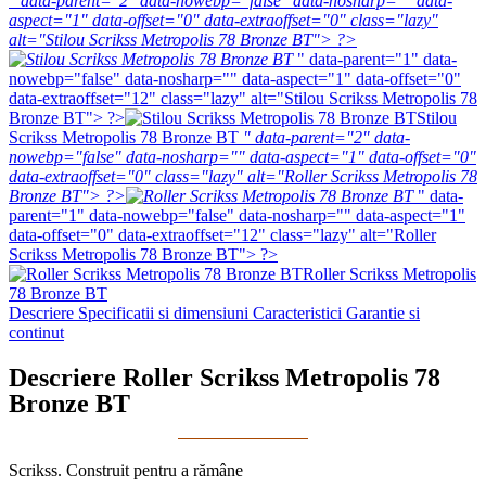
" data-parent="2" data-nowebp="false" data-nosharp="" data-
aspect="1" data-offset="0" data-extraoffset="0" class="lazy"
alt="Stilou Scrikss Metropolis 78 Bronze BT"> ?>
" data-parent="1" data-
nowebp="false" data-nosharp="" data-aspect="1" data-offset="0"
data-extraoffset="12" class="lazy" alt="Stilou Scrikss Metropolis 78
Bronze BT"> ?>
Stilou
Scrikss Metropolis 78 Bronze BT
" data-parent="2" data-
nowebp="false" data-nosharp="" data-aspect="1" data-offset="0"
data-extraoffset="0" class="lazy" alt="Roller Scrikss Metropolis 78
Bronze BT"> ?>
" data-
parent="1" data-nowebp="false" data-nosharp="" data-aspect="1"
data-offset="0" data-extraoffset="12" class="lazy" alt="Roller
Scrikss Metropolis 78 Bronze BT"> ?>
Roller Scrikss Metropolis
78 Bronze BT
Descriere
Specificatii si dimensiuni
Caracteristici
Garantie si
continut
Descriere Roller Scrikss Metropolis 78
Bronze BT
Scrikss. Construit pentru a rămâne