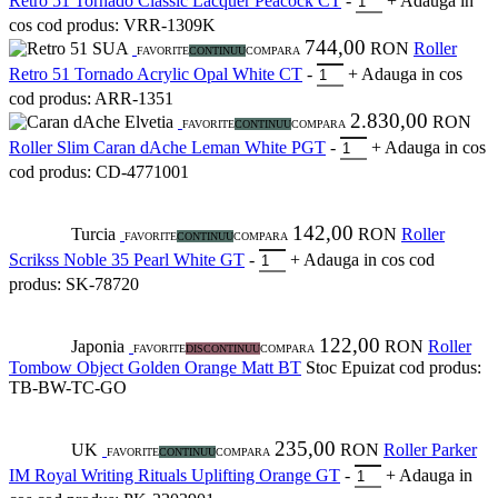
Retro 51 Tornado Classic Lacquer Peacock CT
-
+
Adauga in
cos
cod produs: VRR-1309K
744,00
SUA
RON
Roller
FAVORITE
CONTINUU
COMPARA
Retro 51 Tornado Acrylic Opal White CT
-
+
Adauga in cos
cod produs: ARR-1351
2.830,00
Elvetia
RON
FAVORITE
CONTINUU
COMPARA
Roller Slim Caran dAche Leman White PGT
-
+
Adauga in cos
cod produs: CD-4771001
142,00
Turcia
RON
Roller
FAVORITE
CONTINUU
COMPARA
Scrikss Noble 35 Pearl White GT
-
+
Adauga in cos
cod
produs: SK-78720
122,00
Japonia
RON
Roller
FAVORITE
DISCONTINUU
COMPARA
Tombow Object Golden Orange Matt BT
Stoc Epuizat
cod produs:
TB-BW-TC-GO
235,00
UK
RON
Roller Parker
FAVORITE
CONTINUU
COMPARA
IM Royal Writing Rituals Uplifting Orange GT
-
+
Adauga in