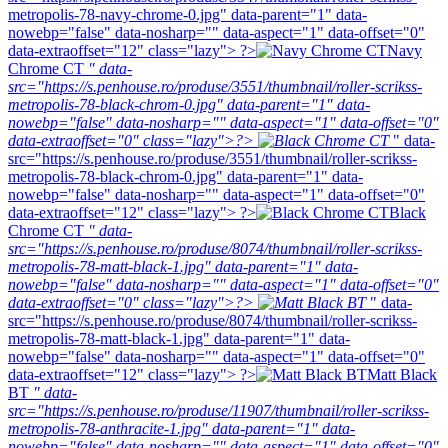
metropolis-78-navy-chrome-0.jpg" data-parent="1" data-
nowebp="false" data-nosharp="" data-aspect="1" data-offset="0"
data-extraoffset="12" class="lazy"> ?>
Navy
Chrome CT
" data-
src="https://s.penhouse.ro/produse/3551/thumbnail/roller-scrikss-
metropolis-78-black-chrom-0.jpg" data-parent="1" data-
nowebp="false" data-nosharp="" data-aspect="1" data-offset="0"
data-extraoffset="0" class="lazy">?>
" data-
src="https://s.penhouse.ro/produse/3551/thumbnail/roller-scrikss-
metropolis-78-black-chrom-0.jpg" data-parent="1" data-
nowebp="false" data-nosharp="" data-aspect="1" data-offset="0"
data-extraoffset="12" class="lazy"> ?>
Black
Chrome CT
" data-
src="https://s.penhouse.ro/produse/8074/thumbnail/roller-scrikss-
metropolis-78-matt-black-1.jpg" data-parent="1" data-
nowebp="false" data-nosharp="" data-aspect="1" data-offset="0"
data-extraoffset="0" class="lazy">?>
" data-
src="https://s.penhouse.ro/produse/8074/thumbnail/roller-scrikss-
metropolis-78-matt-black-1.jpg" data-parent="1" data-
nowebp="false" data-nosharp="" data-aspect="1" data-offset="0"
data-extraoffset="12" class="lazy"> ?>
Matt Black
BT
" data-
src="https://s.penhouse.ro/produse/11907/thumbnail/roller-scrikss-
metropolis-78-anthracite-1.jpg" data-parent="1" data-
nowebp="false" data-nosharp="" data-aspect="1" data-offset="0"