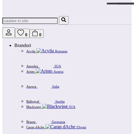
0
0
Branduri
Acvila
Romania
Amodex
SUA
Aristo
Austria
Aurora
Italia
Ballograf
Suedia
Blackwing
SUA
Brause
Germania
Caran dAche
Elvetia