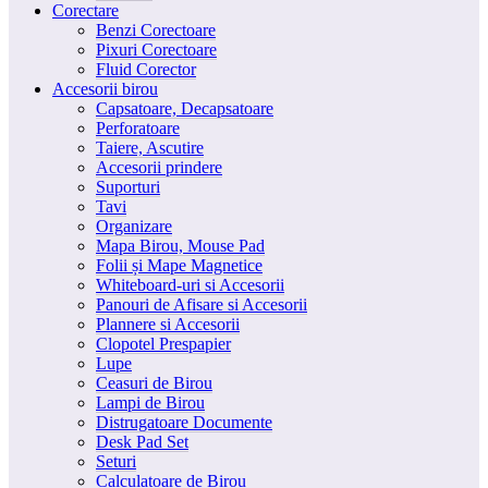
Corectare
Benzi Corectoare
Pixuri Corectoare
Fluid Corector
Accesorii birou
Capsatoare, Decapsatoare
Perforatoare
Taiere, Ascutire
Accesorii prindere
Suporturi
Tavi
Organizare
Mapa Birou, Mouse Pad
Folii și Mape Magnetice
Whiteboard-uri si Accesorii
Panouri de Afisare si Accesorii
Plannere si Accesorii
Clopotel Prespapier
Lupe
Ceasuri de Birou
Lampi de Birou
Distrugatoare Documente
Desk Pad Set
Seturi
Calculatoare de Birou