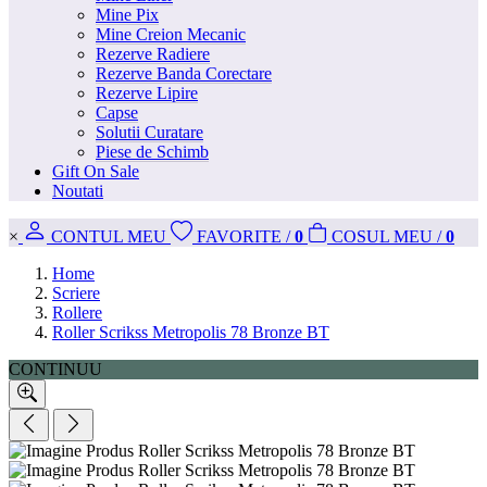
Mine Pix
Mine Creion Mecanic
Rezerve Radiere
Rezerve Banda Corectare
Rezerve Lipire
Capse
Solutii Curatare
Piese de Schimb
Gift On Sale
Noutati
×
CONT
UL MEU
FAVORITE
/
0
COS
UL MEU
/
0
Home
Scriere
Rollere
Roller Scrikss Metropolis 78 Bronze BT
CONTINUU