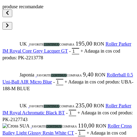
produse recomandate
195,00
UK
RON
Roller Parker
FAVORITE
CONTINUU
COMPARA
IM Royal Core Grey Lacquer GT
-
+
Adauga in cos
cod
produs: PK-2213778
9,40
Japonia
RON
Rollerball 0.5
FAVORITE
CONTINUU
COMPARA
Uni-Ball AIR Micro Blue
-
+
Adauga in cos
cod produs: UBA-
188-M BLUE
235,00
UK
RON
Roller Parker
FAVORITE
CONTINUU
COMPARA
IM Royal Achromatic Black BT
-
+
Adauga in cos
cod produs:
PK-2127743
110,00
SUA
RON
Roller Cross
FAVORITE
CONTINUU
COMPARA
Bailey Light Glossy Resin White CT
-
+
Adauga in cos
cod