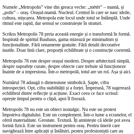
Numele „Metropolis” vine din greaca veche: „mētēr” – mamă, și
„polis” – oraș. Orașul-mamă. Nucleul. Centrul în care se nasc ideile,
cultura, mișcarea. Metropola este locul unde totul se întâmplă. Unde
ritmul este rapid, dar sensul se construiește în straturi.
Scrikss Metropolis 78 preia această energie și o transformă în formă.
Inspirată de spiritul Bauhaus, gama mizează pe minimalism și
funcționalitate. Fără ornamente gratuite. Fără detalii decorative
inutile. Doar linii clare, proporții echilibrate și o construcție coerentă.
Metropolis 78 este despre orașul modern. Despre arhitectură simplă,
despre suprafețe curate, despre obiecte care trebuie să funcționeze
înainte de a impresiona. Într-o metropolă, totul are un rol. Așa și aici.
Numărul 78 adaugă o dimensiune simbolică. Șapte, cifra
introspecției. Opt, cifra stabilității și a forței. Împreună, 78 sugerează
echilibrul dintre reflecție și acțiune. Exact ceea ce face scrisul:
oprește timpul pentru o clipă, apoi îl fixează.
Metropolis 78 nu este un obiect nostalgic. Nu este un protest
împotriva digitalului. Este un complement. Într-o lume a ecranelor, el
oferă materialitate. Greutate. Textură. Îți amintește că ideile pot avea
formă fizică. Este un instrument pentru oraș. Pentru tinerii care
navighează între aplicații și întâlniri, pentru profesioniștii care au