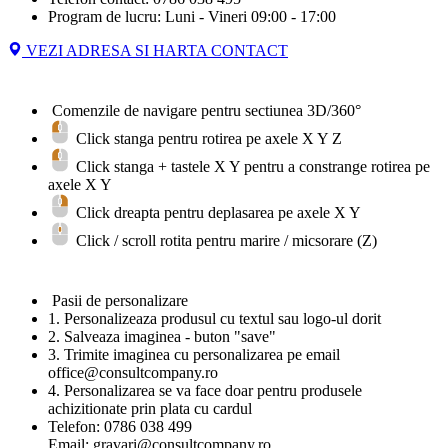
Program de lucru: Luni - Vineri 09:00 - 17:00
VEZI ADRESA SI HARTA CONTACT
Comenzile de navigare pentru sectiunea 3D/360°
Click stanga pentru rotirea pe axele X Y Z
Click stanga + tastele
X
Y
pentru a constrange rotirea pe
axele X Y
Click dreapta pentru deplasarea pe axele X Y
Click / scroll rotita pentru marire / micsorare (Z)
Pasii de personalizare
1. Personalizeaza produsul cu textul sau logo-ul dorit
2. Salveaza imaginea - buton "save"
3. Trimite imaginea cu personalizarea pe email
office@consultcompany.ro
4. Personalizarea se va face doar pentru produsele
achizitionate prin plata cu cardul
Telefon: 0786 038 499
Email: gravari@consultcompany.ro