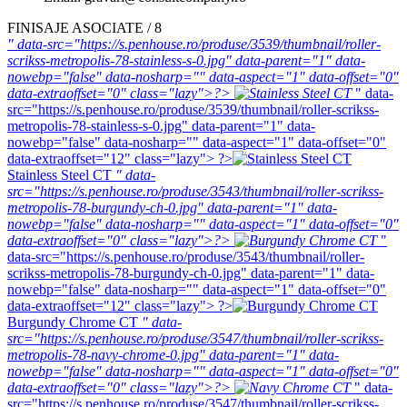
FINISAJE ASOCIATE / 8
" data-src="https://s.penhouse.ro/produse/3539/thumbnail/roller-
scrikss-metropolis-78-stainless-s-0.jpg" data-parent="1" data-
nowebp="false" data-nosharp="" data-aspect="1" data-offset="0"
data-extraoffset="0" class="lazy">?>
" data-
src="https://s.penhouse.ro/produse/3539/thumbnail/roller-scrikss-
metropolis-78-stainless-s-0.jpg" data-parent="1" data-
nowebp="false" data-nosharp="" data-aspect="1" data-offset="0"
data-extraoffset="12" class="lazy"> ?>
Stainless Steel CT
" data-
src="https://s.penhouse.ro/produse/3543/thumbnail/roller-scrikss-
metropolis-78-burgundy-ch-0.jpg" data-parent="1" data-
nowebp="false" data-nosharp="" data-aspect="1" data-offset="0"
data-extraoffset="0" class="lazy">?>
"
data-src="https://s.penhouse.ro/produse/3543/thumbnail/roller-
scrikss-metropolis-78-burgundy-ch-0.jpg" data-parent="1" data-
nowebp="false" data-nosharp="" data-aspect="1" data-offset="0"
data-extraoffset="12" class="lazy"> ?>
Burgundy Chrome CT
" data-
src="https://s.penhouse.ro/produse/3547/thumbnail/roller-scrikss-
metropolis-78-navy-chrome-0.jpg" data-parent="1" data-
nowebp="false" data-nosharp="" data-aspect="1" data-offset="0"
data-extraoffset="0" class="lazy">?>
" data-
src="https://s.penhouse.ro/produse/3547/thumbnail/roller-scrikss-