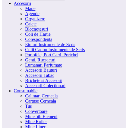
Accesorii
Mape
Agende
Organizere
Caiete
Blocnotesuri
Coli de Hartie
Corespondenta
Etuiuri Instrumente de Scris
Cutii Cadou Instrumente de Scris
Portofele, Port Card, Portchei
Genti, Rucsacuri
Lumanari Parfumate
Accesorii Bauturi
Accesorii Tabac
Brichete si Accesorii
Accesorii Colectionari
Consumabile
Calimari Cerneala
Cartuse Cerneala
Tus
Convertoare
Mine 5th Element
Mine Roller
Mine Liner