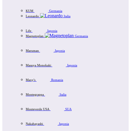
KUM
Germania
Leonardo
Italia
Life
Japonia
Magnetoplan
Germania
Maruman
Japonia
Masuya Monokaki
Japonia
Maxy's
Romania
Montegrappa
Italia
Monteverde USA
SUA
Nakabayashi
Japonia