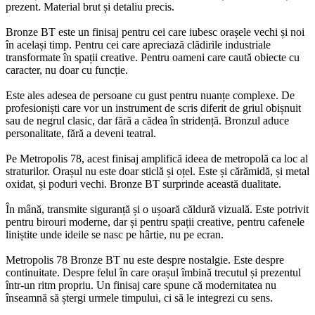
prezent. Material brut și detaliu precis.
Bronze BT este un finisaj pentru cei care iubesc orașele vechi și noi
în același timp. Pentru cei care apreciază clădirile industriale
transformate în spații creative. Pentru oameni care caută obiecte cu
caracter, nu doar cu funcție.
Este ales adesea de persoane cu gust pentru nuanțe complexe. De
profesioniști care vor un instrument de scris diferit de griul obișnuit
sau de negrul clasic, dar fără a cădea în stridență. Bronzul aduce
personalitate, fără a deveni teatral.
Pe Metropolis 78, acest finisaj amplifică ideea de metropolă ca loc al
straturilor. Orașul nu este doar sticlă și oțel. Este și cărămidă, și metal
oxidat, și poduri vechi. Bronze BT surprinde această dualitate.
În mână, transmite siguranță și o ușoară căldură vizuală. Este potrivit
pentru birouri moderne, dar și pentru spații creative, pentru cafenele
liniștite unde ideile se nasc pe hârtie, nu pe ecran.
Metropolis 78 Bronze BT nu este despre nostalgie. Este despre
continuitate. Despre felul în care orașul îmbină trecutul și prezentul
într-un ritm propriu. Un finisaj care spune că modernitatea nu
înseamnă să ștergi urmele timpului, ci să le integrezi cu sens.