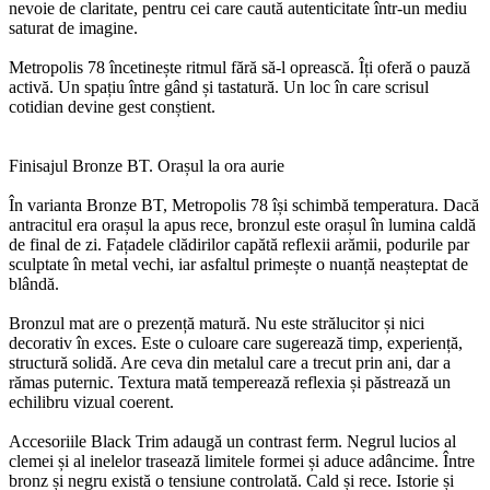
nevoie de claritate, pentru cei care caută autenticitate într-un mediu
saturat de imagine.
Metropolis 78 încetinește ritmul fără să-l oprească. Îți oferă o pauză
activă. Un spațiu între gând și tastatură. Un loc în care scrisul
cotidian devine gest conștient.
Finisajul Bronze BT. Orașul la ora aurie
În varianta Bronze BT, Metropolis 78 își schimbă temperatura. Dacă
antracitul era orașul la apus rece, bronzul este orașul în lumina caldă
de final de zi. Fațadele clădirilor capătă reflexii arămii, podurile par
sculptate în metal vechi, iar asfaltul primește o nuanță neașteptat de
blândă.
Bronzul mat are o prezență matură. Nu este strălucitor și nici
decorativ în exces. Este o culoare care sugerează timp, experiență,
structură solidă. Are ceva din metalul care a trecut prin ani, dar a
rămas puternic. Textura mată temperează reflexia și păstrează un
echilibru vizual coerent.
Accesoriile Black Trim adaugă un contrast ferm. Negrul lucios al
clemei și al inelelor trasează limitele formei și aduce adâncime. Între
bronz și negru există o tensiune controlată. Cald și rece. Istorie și