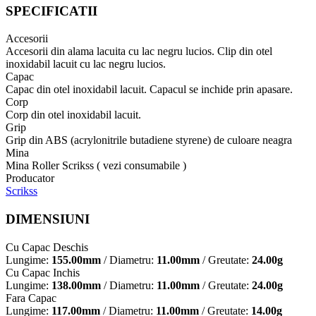
SPECIFICATII
Accesorii
Accesorii din alama lacuita cu lac negru lucios. Clip din otel
inoxidabil lacuit cu lac negru lucios.
Capac
Capac din otel inoxidabil lacuit. Capacul se inchide prin apasare.
Corp
Corp din otel inoxidabil lacuit.
Grip
Grip din ABS (acrylonitrile butadiene styrene) de culoare neagra
Mina
Mina Roller Scrikss ( vezi consumabile )
Producator
Scrikss
DIMENSIUNI
Cu Capac Deschis
Lungime:
155.00mm
/ Diametru:
11.00mm
/ Greutate:
24.00g
Cu Capac Inchis
Lungime:
138.00mm
/ Diametru:
11.00mm
/ Greutate:
24.00g
Fara Capac
Lungime:
117.00mm
/ Diametru:
11.00mm
/ Greutate:
14.00g