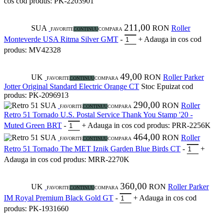
cos
cod produs: PK-2203901
211,00
SUA
RON
Roller
FAVORITE
CONTINUU
COMPARA
Monteverde USA Ritma Silver GMT
-
+
Adauga in cos
cod
produs: MV42328
49,00
UK
RON
Roller Parker
FAVORITE
CONTINUU
COMPARA
Jotter Original Standard Electric Orange CT
Stoc Epuizat
cod
produs: PK-2096913
290,00
SUA
RON
Roller
FAVORITE
CONTINUU
COMPARA
Retro 51 Tornado U.S. Postal Service Thank You Stamp '20 -
Muted Green BRT
-
+
Adauga in cos
cod produs: PRR-2256K
464,00
SUA
RON
Roller
FAVORITE
CONTINUU
COMPARA
Retro 51 Tornado The MET Iznik Garden Blue Birds CT
-
+
Adauga in cos
cod produs: MRR-2270K
360,00
UK
RON
Roller Parker
FAVORITE
CONTINUU
COMPARA
IM Royal Premium Black Gold GT
-
+
Adauga in cos
cod
produs: PK-1931660