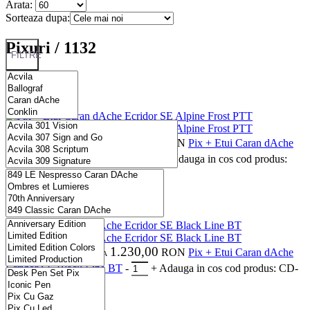
Arata:
Sorteaza dupa:
Pixuri /
1132
FILTRE
Elvetia
1.500,00
RON
Pix + Etui Caran dAche
FAVORITE
CONTINUU
COMPARA
Ecridor SE Alpine Frost PTT
-
+
Adauga in cos
cod produs:
CC0890025
Elvetia
1.230,00
RON
Pix + Etui Caran dAche
FAVORITE
CONTINUU
COMPARA
Ecridor SE Black Line BT
-
+
Adauga in cos
cod produs: CD-
8902010