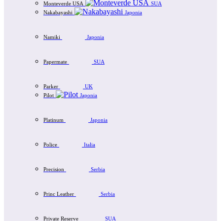
Monteverde USA
SUA
Nakabayashi
Japonia
Namiki
Japonia
Papermate
SUA
Parker
UK
Pilot
Japonia
Platinum
Japonia
Police
Italia
Precision
Serbia
Princ Leather
Serbia
Private Reserve
SUA