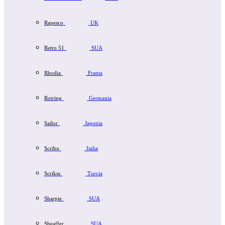
Rapesco
UK
Retro 51
SUA
Rhodia
Franta
Rotring
Germania
Sailor
Japonia
Scribo
Italia
Scrikss
Turcia
Sharpie
SUA
Sheaffer
SUA