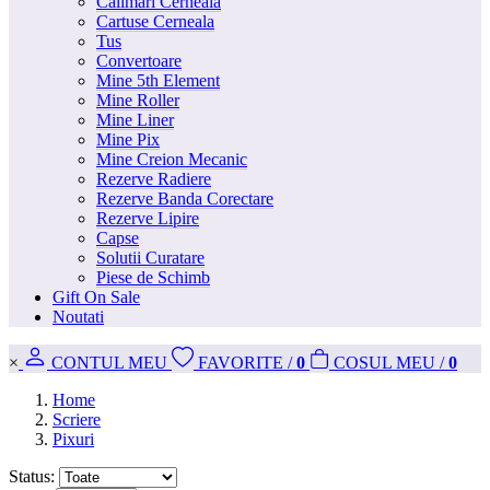
Calimari Cerneala
Cartuse Cerneala
Tus
Convertoare
Mine 5th Element
Mine Roller
Mine Liner
Mine Pix
Mine Creion Mecanic
Rezerve Radiere
Rezerve Banda Corectare
Rezerve Lipire
Capse
Solutii Curatare
Piese de Schimb
Gift On Sale
Noutati
×
CONT
UL MEU
FAVORITE
/
0
COS
UL MEU
/
0
Home
Scriere
Pixuri
Status: