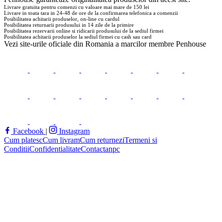
Livrare gratuita pentru comenzi cu valoare mai mare de 150 lei
Livrare in toata tara in 24-48 de ore de la confirmarea telefonica a comenzii
Posibilitatea achitarii produselor, on-line cu cardul
Posibilitatea returnarii produsului in 14 zile de la primire
Posibilitatea rezervarii online si ridicarii produsului de la sediul firmei
Posibilitatea achitarii produselor la sediul firmei cu cash sau card
Vezi site-urile oficiale din Romania a marcilor membre
Penhouse
Facebook
|
Instagram
Cum platesc
Cum livram
Cum returnezi
Termeni si
Conditii
Confidentialitate
Contact
anpc