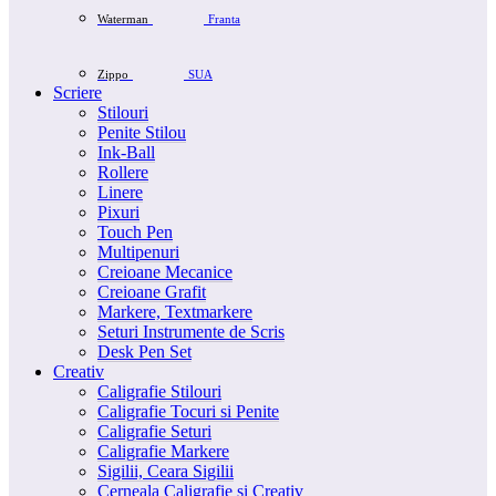
Waterman
Franta
Zippo
SUA
Scriere
Stilouri
Penite Stilou
Ink-Ball
Rollere
Linere
Pixuri
Touch Pen
Multipenuri
Creioane Mecanice
Creioane Grafit
Markere, Textmarkere
Seturi Instrumente de Scris
Desk Pen Set
Creativ
Caligrafie Stilouri
Caligrafie Tocuri si Penite
Caligrafie Seturi
Caligrafie Markere
Sigilii, Ceara Sigilii
Cerneala Caligrafie si Creativ