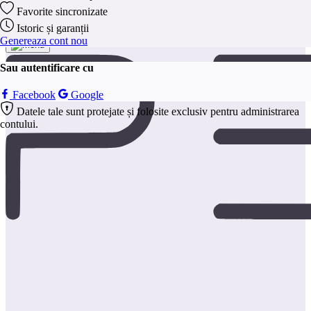
colectarea și raportarea informațiilor în mod
Favorite sincronizate
anonim.
Istoric și garanții
Salveaza
Genereaza cont nou
Sau autentificare cu
Facebook
Google
Datele tale sunt protejate și folosite exclusiv pentru administrarea
contului.