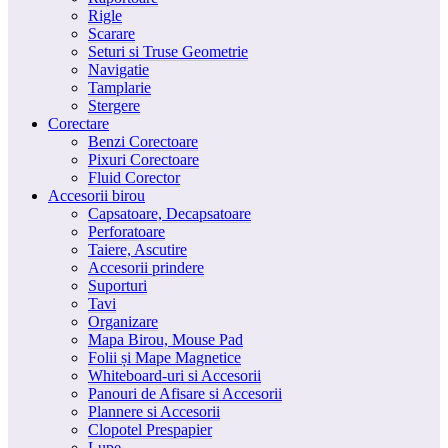
Rigle
Scarare
Seturi si Truse Geometrie
Navigatie
Tamplarie
Stergere
Corectare
Benzi Corectoare
Pixuri Corectoare
Fluid Corector
Accesorii birou
Capsatoare, Decapsatoare
Perforatoare
Taiere, Ascutire
Accesorii prindere
Suporturi
Tavi
Organizare
Mapa Birou, Mouse Pad
Folii și Mape Magnetice
Whiteboard-uri si Accesorii
Panouri de Afisare si Accesorii
Plannere si Accesorii
Clopotel Prespapier
Lupe