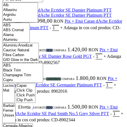
Elvetia
998,00
RON
Pix + Etui Caran dAche Ecridor
FAVORITE
NEW
COMPARA
SE Damier Platinum PTT
-
+
Adauga in cos
cod produs: CD-
8902566
1.420,00
Elvetia
RON
Pix + Etui
FAVORITE
NEW
COMPARA
Caran dAche Ecridor SE Damier Rose Gold PGT
-
+
Adauga
in cos
cod produs: CD-8902567
1.800,00
Elvetia
RON
Pix +
FAVORITE
CONTINUU
COMPARA
Etui Caran dAche Ecridor SE Germanier Platinum PTT
-
+
Adauga in cos
cod produs: 8902016
1.500,00
Elvetia
RON
Pix + Etui
FAVORITE
NEW
COMPARA
Caran dAche Ecridor SE Paul Smith No.5 Grey Silver PTT
-
+
Adauga in cos
cod produs: CD-8902344