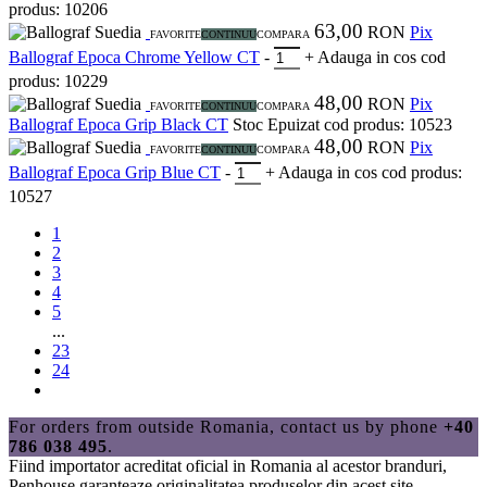
produs: 10206
63,00
Suedia
RON
Pix
FAVORITE
CONTINUU
COMPARA
Ballograf Epoca Chrome Yellow CT
-
+
Adauga in cos
cod
produs: 10229
48,00
Suedia
RON
Pix
FAVORITE
CONTINUU
COMPARA
Ballograf Epoca Grip Black CT
Stoc Epuizat
cod produs: 10523
48,00
Suedia
RON
Pix
FAVORITE
CONTINUU
COMPARA
Ballograf Epoca Grip Blue CT
-
+
Adauga in cos
cod produs:
10527
1
2
3
4
5
...
23
24
For orders from outside Romania, contact us by phone
+40
786 038 495
.
Fiind importator acreditat oficial in Romania al acestor branduri,
Penhouse
garanteaze originalitatea produselor din acest site.