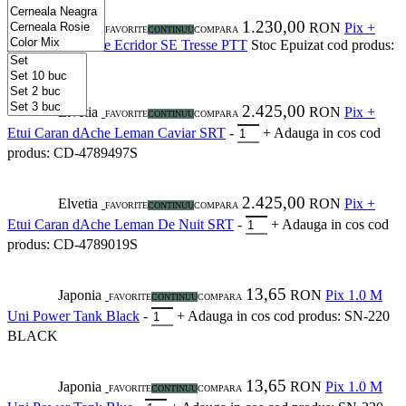
1.230,00
Elvetia
RON
Pix +
FAVORITE
CONTINUU
COMPARA
Etui Caran dAche Ecridor SE Tresse PTT
Stoc Epuizat
cod produs:
CD-8902024
2.425,00
Elvetia
RON
Pix +
FAVORITE
CONTINUU
COMPARA
Etui Caran dAche Leman Caviar SRT
-
+
Adauga in cos
cod
produs: CD-4789497S
2.425,00
Elvetia
RON
Pix +
FAVORITE
CONTINUU
COMPARA
Etui Caran dAche Leman De Nuit SRT
-
+
Adauga in cos
cod
produs: CD-4789019S
13,65
Japonia
RON
Pix 1.0 M
FAVORITE
CONTINUU
COMPARA
Uni Power Tank Black
-
+
Adauga in cos
cod produs: SN-220
BLACK
13,65
Japonia
RON
Pix 1.0 M
FAVORITE
CONTINUU
COMPARA