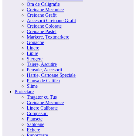
Ora de Caligrafie
Creioane Mecanice
Creioane Grafit
Accesorii Creioane Grafit
Creioane Colorate
Creioane Pastel
Markere, Textmarkere
Gouache
Linere
Lipire
Stergere
Taiere, Ascutire
Pensule, Accesorii
Hartie, Cartoane Speciale
Plansa de Catifea
Slime
Proiectare
Tragator cu Tus
Creioane Mecanice
Linere Calibrate
Compasuri
Plansete
Sabloane
Echere
Raportoare