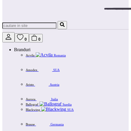
0
0
Branduri
Acvila
Romania
Amodex
SUA
Aristo
Austria
Aurora
Italia
Ballograf
Suedia
Blackwing
SUA
Brause
Germania