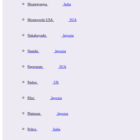
Montegrappa
Italia
Monteverde USA
SUA
Nakabayashi
Japonia
Namiki
Japonia
Papermate
SUA
Parker
UK
Pilot
Japonia
Platinum
Japonia
Police
Italia