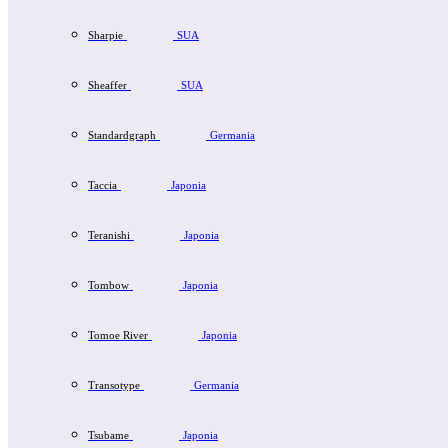
Sharpie
SUA
Sheaffer
SUA
Standardgraph
Germania
Taccia
Japonia
Teranishi
Japonia
Tombow
Japonia
Tomoe River
Japonia
Transotype
Germania
Tsubame
Japonia