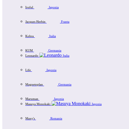
Iroful
Japonia
Jacques Herbin
Franta
Kobra
Italia
KUM
Germania
Leonardo
Italia
Life
Japonia
Magnetoplan
Germania
Maruman
Japonia
Masuya Monokaki
Japonia
Maxy's
Romania