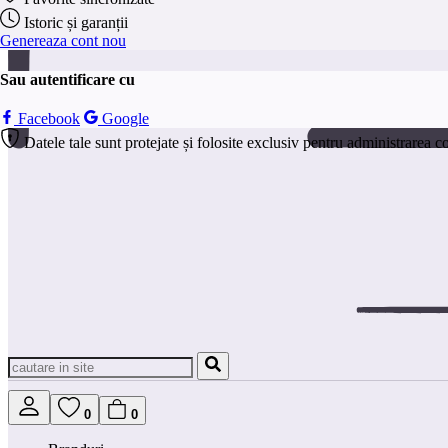
Istoric și garanții
Genereaza cont nou
Sau autentificare cu
Facebook
Google
Datele tale sunt protejate și folosite exclusiv pentru administrarea c
0
0