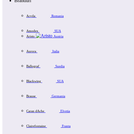
Branduri
Acvila
Romania
Amodex
SUA
Aristo
Austria
Aurora
Italia
Ballograf
Suedia
Blackwing
SUA
Brause
Germania
Caran dAche
Elvetia
Clairefontaine
Franta