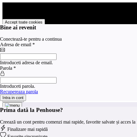
PENHOUSE foloseste cookies pentru a tine minte faptul ca v-ati logat p
livra functii avansate si continut personalizat de marketing.
Pentru a va putea bucura de intreaga experienta ca vizitator PENHOUS
Accept toate cookies
Bine ai revenit
Personalizare cookies
Conectează-te pentru a continua
Preferinte pentru cookies
Adresa de email
*
×
Categorie
Introduceti adresa de email.
Strict
Parola
*
Serviciile strict necesare sunt absolut necesare pentru fu
necesare
Serviciile de marketing sunt folosite pentru a urmări vizit
Marketing
valoroase pentru editorii și agenții de publicitate terți.
Introduceti parola.
Analitice
Serviciile de analiză servesc la îmbunătățirea performanțe
Recupereaza parola
Intra in cont
Salveaza
Prima dată la Penhouse?
Creează un cont pentru comenzi mai rapide, favorite salvate și acces la i
Finalizare mai rapidă
Favorite sincronizate