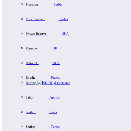
Precision
Serbia
Princ Leather
Serbia
Private Reserve
SUA
Rapesco
UK
Retro 51
SUA
Rhodia
Franta
Rotring
Germania
Sailor
Japonia
Scribo
Italia
Scrikss
Turcia