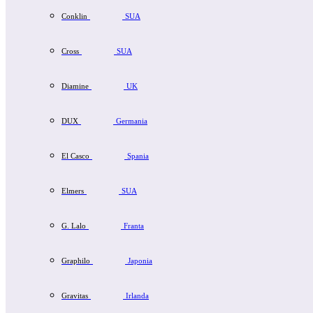
Conklin
SUA
Cross
SUA
Diamine
UK
DUX
Germania
El Casco
Spania
Elmers
SUA
G. Lalo
Franta
Graphilo
Japonia
Gravitas
Irlanda