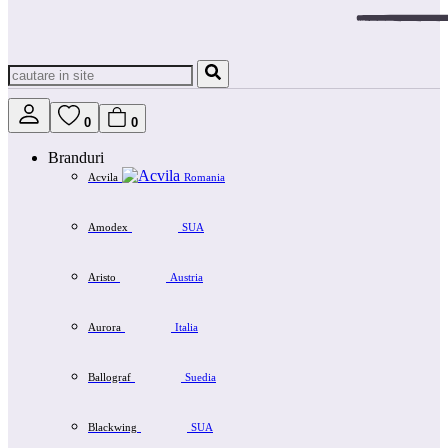
0
0
Branduri
Acvila
Romania
Amodex
SUA
Aristo
Austria
Aurora
Italia
Ballograf
Suedia
Blackwing
SUA