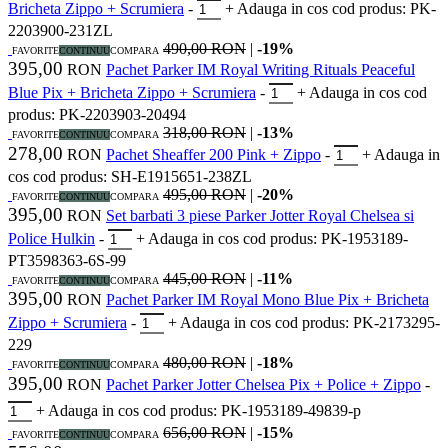
Bricheta Zippo + Scrumiera
-
+
Adauga in cos
cod produs: PK-
2203900-231ZL
490,00 RON
|
-19%
FAVORITE
CONTINUU
COMPARA
395,00
RON
Pachet Parker IM Royal Writing Rituals Peaceful
Blue Pix + Bricheta Zippo + Scrumiera
-
+
Adauga in cos
cod
produs: PK-2203903-20494
318,00 RON
|
-13%
FAVORITE
CONTINUU
COMPARA
278,00
RON
Pachet Sheaffer 200 Pink + Zippo
-
+
Adauga in
cos
cod produs: SH-E1915651-238ZL
495,00 RON
|
-20%
FAVORITE
CONTINUU
COMPARA
395,00
RON
Set barbati 3 piese Parker Jotter Royal Chelsea si
Police Hulkin
-
+
Adauga in cos
cod produs: PK-1953189-
PT3598363-6S-99
445,00 RON
|
-11%
FAVORITE
CONTINUU
COMPARA
395,00
RON
Pachet Parker IM Royal Mono Blue Pix + Bricheta
Zippo + Scrumiera
-
+
Adauga in cos
cod produs: PK-2173295-
229
480,00 RON
|
-18%
FAVORITE
CONTINUU
COMPARA
395,00
RON
Pachet Parker Jotter Chelsea Pix + Police + Zippo
-
+
Adauga in cos
cod produs: PK-1953189-49839-p
656,00 RON
|
-15%
FAVORITE
CONTINUU
COMPARA