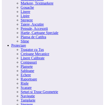
Markere, Textmarkere
Gouache
Linere
Lipire
Stergere
Taiere, Ascutire
Pensule, Accesorii
Hartie, Cartoane Speciale
Plansa de Catifea
Slime
Proiectare
Tragator cu Tus
Creioane Mecanice
Linere Calibrate
Compasuri
Plansete
Sabloane
Echere
Raportoare
Rigle
Scarare
Seturi si Truse Geometrie
Navigatie
Tamplarie
Stergere