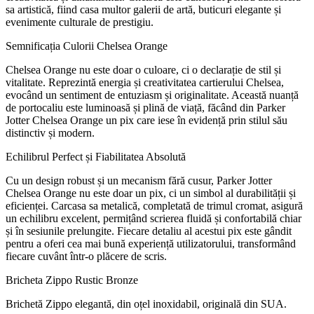
sa artistică, fiind casa multor galerii de artă, buticuri elegante și
evenimente culturale de prestigiu.
Semnificația Culorii Chelsea Orange
Chelsea Orange nu este doar o culoare, ci o declarație de stil și
vitalitate. Reprezintă energia și creativitatea cartierului Chelsea,
evocând un sentiment de entuziasm și originalitate. Această nuanță
de portocaliu este luminoasă și plină de viață, făcând din Parker
Jotter Chelsea Orange un pix care iese în evidență prin stilul său
distinctiv și modern.
Echilibrul Perfect și Fiabilitatea Absolută
Cu un design robust și un mecanism fără cusur, Parker Jotter
Chelsea Orange nu este doar un pix, ci un simbol al durabilității și
eficienței. Carcasa sa metalică, completată de trimul cromat, asigură
un echilibru excelent, permițând scrierea fluidă și confortabilă chiar
și în sesiunile prelungite. Fiecare detaliu al acestui pix este gândit
pentru a oferi cea mai bună experiență utilizatorului, transformând
fiecare cuvânt într-o plăcere de scris.
Bricheta Zippo Rustic Bronze
Brichetă Zippo elegantă, din oțel inoxidabil, originală din SUA.