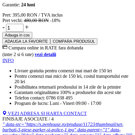
Garantie:
24 luni
Pret:
395,00
RON
/ TVA inclus
Pret vechi:
480,00
RON
-18%
-
+
Adauga in cos
ADAUGA LA FAVORITE
COMPARA PRODUSUL
Cumpara online in RATE fara dobanda
(intre 2 si 6 rate)
vezi detalii
INFO
Livrare gratuita pentru comenzi mai mari de 150 lei
Pentru comenzi mai mici de 150 lei, costul transportului este
20 lei
Posibilitatea returnarii produsului in 14 zile de la primire
Garantam originalitatea 100% a produselor din acest site
Telefon contact: 0786 038 495
Program de lucru: Luni - Vineri 09:00 - 17:00
VEZI ADRESA SI HARTA CONTACT
FINISAJE ASOCIATE / 4
" data-src="https://s.penhouse.ro/produse/11723/thumbnail/set-
barbati-3-piese-parker-si-police-1.jpg" data-parent="1" data-