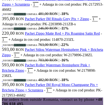
Zippo + Scrumiera
-
+
Adauga in cos
cod produs: PK-2172953-
46682
481,00 RON
|
-18%
FAVORITE
CONTINUU
COMPARA
395,00
RON
Pachet Parker IM Rituals Grey Pix + Zippo
-
+
Adauga in cos
cod produs: PK-2203898-211ZB-s
246,00 RON
|
-11%
FAVORITE
CONTINUU
COMPARA
220,00
RON
Pachet Zippo Matte Red + Pix Roaming Satin Red
-
+
Adauga in cos
cod produs: 114870-233ZL
763,00 RON
|
-22%
FAVORITE
CONTINUU
COMPARA
593,00
RON
Pachet Stilou Waterman Hemisphere Pink + Bricheta
Zippo
-
+
Adauga in cos
cod produs: W-2179896-238ZL
703,00 RON
|
-16%
FAVORITE
CONTINUU
COMPARA
593,00
RON
Pachet Roller Waterman Hemisphere Pink +
Bricheta Zippo
-
+
Adauga in cos
cod produs: W-2179898-
238ZL
482,00 RON
|
-18%
FAVORITE
CONTINUU
COMPARA
395,00
RON
Pachet Parker IM Royal Mono Champagne Pix +
Bricheta Zippo + Scrumiera
-
+
Adauga in cos
cod produs: PK-
2172953-46682
For orders from outside Romania, contact us by phone
+40
786 038 495
.