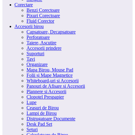
Corectare
Benzi Corectoare
Pixuri Corectoare
Fluid Corector
Accesorii birou
Capsatoare, Decapsatoare
Perforatoare
Taiere, Ascutire
Accesorii prindere
Suporturi
Tavi
Organizare
Mapa Birou, Mouse Pad
Folii și Mape Magnetice
Whiteboard-uri si Accesorii
Panouri de Afisare si Accesorii
Plannere si Accesorii
Clopotel Prespapier
Lupe
Ceasuri de Birou
Lampi de Birou
Distrugatoare Documente
Desk Pad Set
Seturi
Calculatoare de Birou