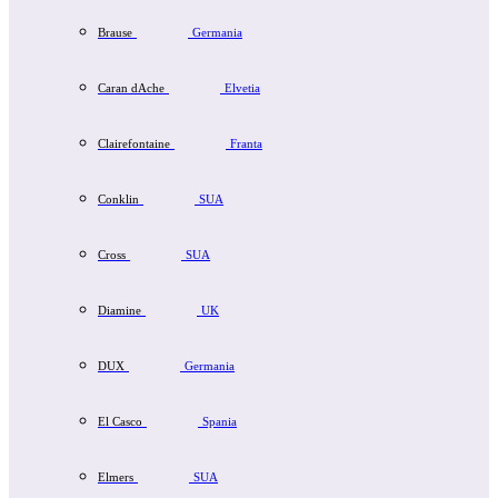
Brause
Germania
Caran dAche
Elvetia
Clairefontaine
Franta
Conklin
SUA
Cross
SUA
Diamine
UK
DUX
Germania
El Casco
Spania
Elmers
SUA