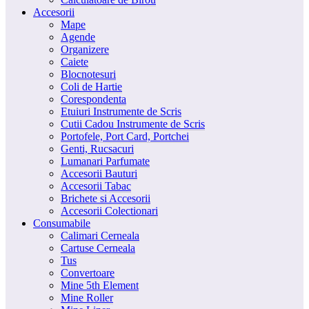
Accesorii
Mape
Agende
Organizere
Caiete
Blocnotesuri
Coli de Hartie
Corespondenta
Etuiuri Instrumente de Scris
Cutii Cadou Instrumente de Scris
Portofele, Port Card, Portchei
Genti, Rucsacuri
Lumanari Parfumate
Accesorii Bauturi
Accesorii Tabac
Brichete si Accesorii
Accesorii Colectionari
Consumabile
Calimari Cerneala
Cartuse Cerneala
Tus
Convertoare
Mine 5th Element
Mine Roller