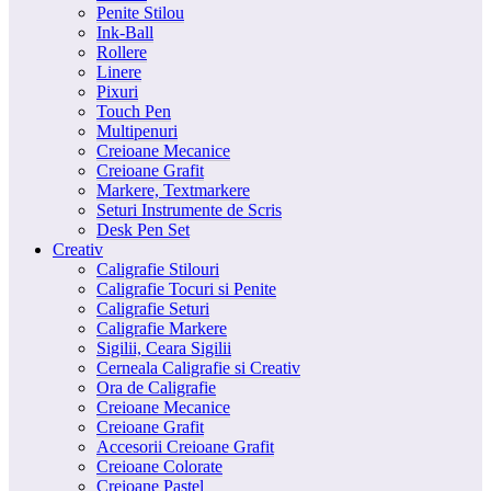
Penite Stilou
Ink-Ball
Rollere
Linere
Pixuri
Touch Pen
Multipenuri
Creioane Mecanice
Creioane Grafit
Markere, Textmarkere
Seturi Instrumente de Scris
Desk Pen Set
Creativ
Caligrafie Stilouri
Caligrafie Tocuri si Penite
Caligrafie Seturi
Caligrafie Markere
Sigilii, Ceara Sigilii
Cerneala Caligrafie si Creativ
Ora de Caligrafie
Creioane Mecanice
Creioane Grafit
Accesorii Creioane Grafit
Creioane Colorate
Creioane Pastel