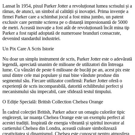
Lansat în 1954, pixul Parker Jotter a revoluționat lumea scrisului și a
rămas, de atunci, un simbol al calității și inovației. Prima invenție a
firmei Parker care a schimbat jocul a fost mina jumbo, un patent
exclusiv care permite scrierea pe o distanță impresionantă de 5000
de metri. Această inovație a fost atât de revoluționară încât mina tip
Parker a fost rapid adoptată de numeroase branduri consacrate,
devenind standardul industriei.
Un Pix Care A Scris Istorie
Nu doar un simplu instrument de scris, Parker Jotter este o adevărată
legendă, apreciată unanim de milioane de utilizatori din întreaga
lume. Cu vânzări de peste 6 milioane de bucăți pe an, acest pix este
unul dintre cele mai populare și mai bine vândute produse din
segmentul său. Fiecare utilizator confirmă: Parker Jotter oferă o
experiență de scris incomparabilă, datorită echilibrului perfect și
mecanismului său impecabil, care sfidează testul timpului.
O Ediție Specială: British Collection Chelsea Orange
În cadrul colecției British, Parker aduce un omagiu culorilor tipic
englezești, iar nuanța Chelsea Orange este un exemplu perfect al
acestei tradiții. Inspirată de energia vibrantă și spiritul inovator al
cartierului Chelsea din Londra, această culoare simbolizează
creativitatea și dinamismul. Chelsea este cunoscut pentru atmosfera