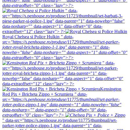
nowebp="false" data-nosharp="" data-aspect="1" data-offset="0"
data-extraoffset="0" class="lazy">?>
" data-
src="https://s.penhouse.ro/produse/11723/thumbnail/set-barbati-3-
piese-parker-si-police-1.jpg" data-parent="1" data-nowebp="false"
data-nosharp="" data-aspect="1" data-offset="0" data-
extraoffset="12" class="lazy"> ?>
Royal Chelsea si Police Hulkin
" data-
src="https://s.penhouse.ro/produse/11729/thumbnail/set-parker-
jotter-royal-bricheta-zippo-1-1.jpg" data-parent="1" data-
nowebp="false" data-nosharp="" data-aspect="1" data-offset="0"
data-extraoffset="0" class="lazy">?>
" data-
src="https://s.penhouse.ro/produse/11729/thumbnail/set-parker-
jotter-royal-bricheta-zippo-1-1.jpg" data-parent="1" data-
nowebp="false" data-nosharp="" data-aspect="1" data-offset="0"
data-extraoffset="12" class="lazy"> ?>
Kensington
Red Pix + Bricheta Zippo + Scrumiera
" data-
src="https://s.penhouse.ro/produse/11775/thumbnail/set-parker-
jotter-police-zippo-1.jpg" data-parent="1" data-nowebp="false"
data-nosharp="" data-aspect="1" data-offset="0" data-
extraoffset="0" class="lazy">?>
" data-src="https://s.penhouse.ro/produse/11775/thumbnail/set-
parker-jotter-police-zippo-1.jpg" data-parent="1" data-