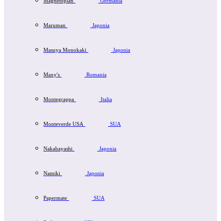
Magnetoplan
Germania
Maruman
Japonia
Masuya Monokaki
Japonia
Maxy's
Romania
Montegrappa
Italia
Monteverde USA
SUA
Nakabayashi
Japonia
Namiki
Japonia
Papermate
SUA