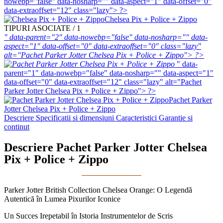
nowebp="false" data-nosharp="" data-aspect="1" data-offset="0"
data-extraoffset="12" class="lazy"> ?>
Chelsea Pix + Police + Zippo
TIPURI ASOCIATE / 1
" data-parent="2" data-nowebp="false" data-nosharp="" data-
aspect="1" data-offset="0" data-extraoffset="0" class="lazy"
alt="Pachet Parker Jotter Chelsea Pix + Police + Zippo"> ?>
" data-
parent="1" data-nowebp="false" data-nosharp="" data-aspect="1"
data-offset="0" data-extraoffset="12" class="lazy" alt="Pachet
Parker Jotter Chelsea Pix + Police + Zippo"> ?>
Pachet Parker
Jotter Chelsea Pix + Police + Zippo
Descriere
Specificatii si dimensiuni
Caracteristici
Garantie si
continut
Descriere Pachet Parker Jotter Chelsea
Pix + Police + Zippo
Parker Jotter British Collection Chelsea Orange: O Legendă
Autentică în Lumea Pixurilor Iconice
Un Succes Irepetabil în Istoria Instrumentelor de Scris