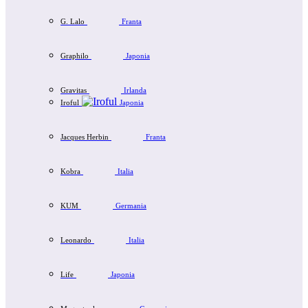
G. Lalo
Franta
Graphilo
Japonia
Gravitas
Irlanda
Iroful
Japonia
Jacques Herbin
Franta
Kobra
Italia
KUM
Germania
Leonardo
Italia
Life
Japonia