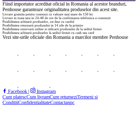
Fiind importator acreditat oficial in Romania al acestor branduri,
Penhouse
garanteaze originalitatea produselor din acest site.
Livrare gratuita pentru comenzi cu valoare mai mare de 150 lei
Livrare in toata tara in 24-48 de ore de la confirmarea telefonica a comenzii
Posibilitatea achitarii produselor, on-line cu cardul
Posibilitatea returnarii produsului in 14 zile de la primire
Posibilitatea rezervarii online si ridicarii produsului de la sediul firmei
Posibilitatea achitarii produselor la sediul firmei cu cash sau card
Vezi site-urile oficiale din Romania a marcilor membre
Penhouse
Facebook
|
Instagram
Cum platesc
Cum livram
Cum returnezi
Termeni si
Conditii
Confidentialitate
Contact
anpc