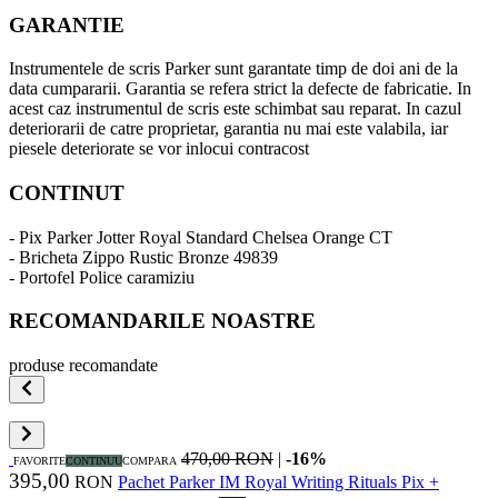
GARANTIE
Instrumentele de scris Parker sunt garantate timp de doi ani de la
data cumpararii. Garantia se refera strict la defecte de fabricatie. In
acest caz instrumentul de scris este schimbat sau reparat. In cazul
deteriorarii de catre proprietar, garantia nu mai este valabila, iar
piesele deteriorate se vor inlocui contracost
CONTINUT
- Pix Parker Jotter Royal Standard Chelsea Orange CT
- Bricheta Zippo Rustic Bronze 49839
- Portofel Police caramiziu
RECOMANDARILE NOASTRE
produse recomandate
470,00 RON
|
-16%
FAVORITE
CONTINUU
COMPARA
395,00
RON
Pachet Parker IM Royal Writing Rituals Pix +