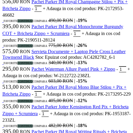
556,00
RON
Pachet Parker IM Royal Champagne Stilou + Pix +
Bricheta Zippo
-
+
Adauga in cos
cod produs: PK-2172953-
46682
490,00 RON
|
-19%
FAVORITE
CONTINUU
COMPARA
395,00
RON
Pachet Parker IM Royal Monochrome Burgundy
COT + Bricheta Zippo + Scrumiera
-
+
Adauga in cos
cod
produs: PK-2190511-28124
775,00 RON
|
-26%
FAVORITE
CONTINUU
COMPARA
575,00
RON
Servieta Documente + Laptop Piele Cross Leather
Townsend Black
Stoc Epuizat
cod produs: AC4282782_6-1
340,00 RON
|
-13%
FAVORITE
CONTINUU
COMPARA
295,00
RON
Pachet Waterman Allure Pastel Pink + Zippo
-
+
Adauga in cos
cod produs: W-2122722-238ZL
603,00 RON
|
-15%
FAVORITE
CONTINUU
COMPARA
513,00
RON
Pachet Parker IM Royal Mono Blue Stilou + Pix +
Bricheta Zippo
-
+
Adauga in cos
cod produs: PK-2173295-229
405,00 RON
|
-12%
FAVORITE
CONTINUU
COMPARA
355,00
RON
Pachet Parker Jotter Kensington Red Pix + Bricheta
Zippo + Scrumiera
-
+
Adauga in cos
cod produs: PK-1953187-
233ZL
482,00 RON
|
-18%
FAVORITE
CONTINUU
COMPARA
395,00
RON
Pachet Parker IM Royal Writing Rituals + Bricheta