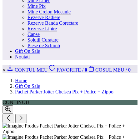
Mine Liner
Mine Pix
Mine Creion Mecanic
Rezerve Radiere
Rezerve Banda Corectare
Rezerve Lipire
Capse
Solutii Curatare
Piese de Schimb
Gift On Sale
Noutati
×
CONT
UL MEU
FAVORITE
/
0
COS
UL MEU
/
0
Home
Gift On Sale
Pachet Parker Jotter Chelsea Pix + Police + Zippo
CONTINUU