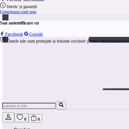
Istoric și garanții
Genereaza cont nou
Sau autentificare cu
Facebook
Google
Datele tale sunt protejate și folosite exclusiv pentru administrarea c
0
0