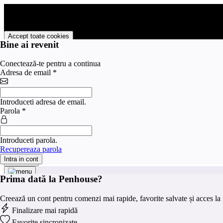
PENHOUSE foloseste cookies pentru a tine minte faptul ca v-ati logat p
livra functii avansate si continut personalizat de marketing.
Pentru a va putea bucura de intreaga experienta ca vizitator PENHOUS
Accept toate cookies
Bine ai revenit
Personalizare cookies
Conectează-te pentru a continua
Preferinte pentru cookies
Adresa de email
*
×
Categorie
Introduceti adresa de email.
Strict
Parola
*
Serviciile strict necesare sunt absolut necesare pentru fu
necesare
Serviciile de marketing sunt folosite pentru a urmări vizit
Marketing
valoroase pentru editorii și agenții de publicitate terți.
Introduceti parola.
Analitice
Serviciile de analiză servesc la îmbunătățirea performanțe
Recupereaza parola
Intra in cont
Salveaza
Prima dată la Penhouse?
Creează un cont pentru comenzi mai rapide, favorite salvate și acces la i
Finalizare mai rapidă
Favorite sincronizate