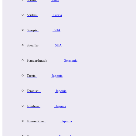
Scrikss
Turcia
Sharpie
SUA
Sheaffer
SUA
Standardgraph
Germania
Taccia
Japonia
Teranishi
Japonia
Tombow
Japonia
Tomoe River
Japonia