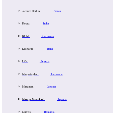
Jacques Herbin
Franta
Kobra
Italia
KUM
Germania
Leonardo
Italia
Life
Japonia
Magnetoplan
Germania
Maruman
Japonia
Masuya Monokaki
Japonia
Maxy's
Romania