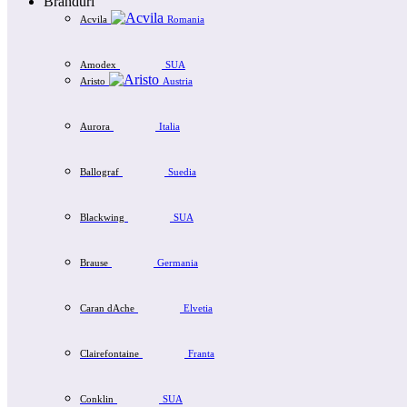
Branduri
Acvila
Romania
Amodex
SUA
Aristo
Austria
Aurora
Italia
Ballograf
Suedia
Blackwing
SUA
Brause
Germania
Caran dAche
Elvetia
Clairefontaine
Franta
Conklin
SUA