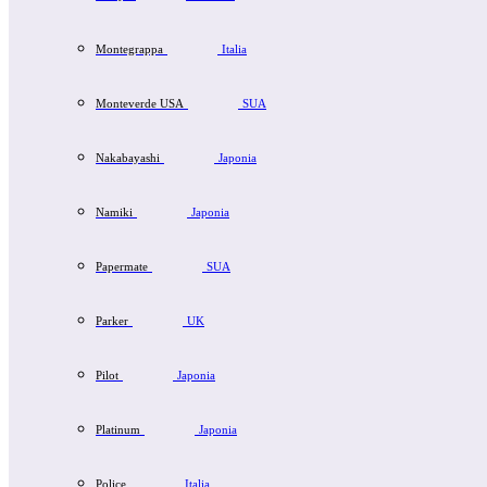
Montegrappa
Italia
Monteverde USA
SUA
Nakabayashi
Japonia
Namiki
Japonia
Papermate
SUA
Parker
UK
Pilot
Japonia
Platinum
Japonia
Police
Italia