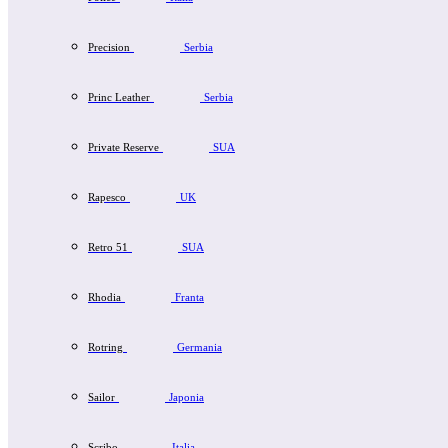
Precision
Serbia
Princ Leather
Serbia
Private Reserve
SUA
Rapesco
UK
Retro 51
SUA
Rhodia
Franta
Rotring
Germania
Sailor
Japonia
Scribo
Italia