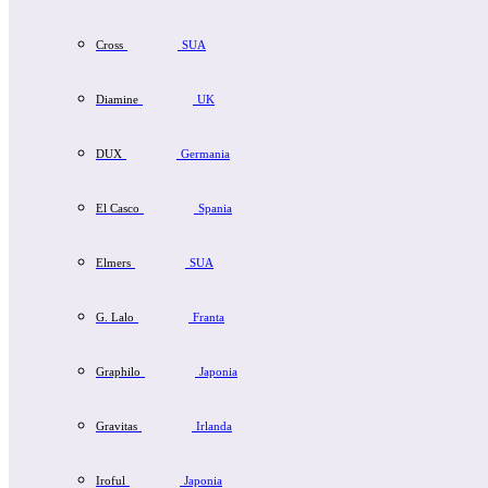
Cross
SUA
Diamine
UK
DUX
Germania
El Casco
Spania
Elmers
SUA
G. Lalo
Franta
Graphilo
Japonia
Gravitas
Irlanda
Iroful
Japonia